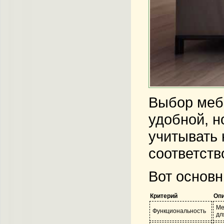
Выбор мебе
удобной, н
учитывать 
соответств
Вот основн
Критерий
Оп
Ме
Функциональность
дл