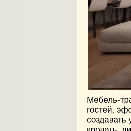
Мебель-тра
гостей, эф
создавать 
кровать, д