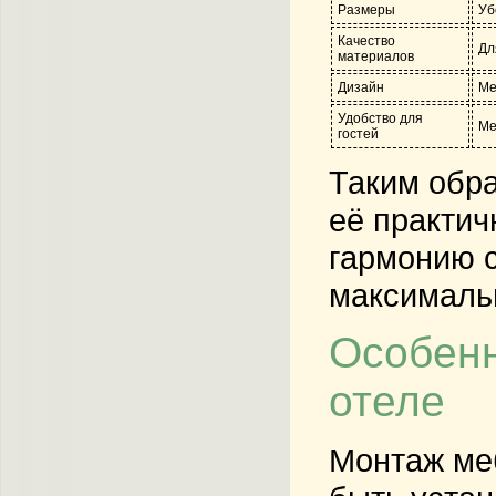
Размеры
Уб
Качество
Дл
материалов
Дизайн
Ме
Удобство для
Ме
гостей
Таким обра
её практич
гармонию с
максимальн
Особенн
отеле
Монтаж меб