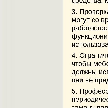
средства, 
3.
Проверк
могут со в
работоспос
функционир
использов
4.
Огранич
чтобы мебе
должны исп
они не пре
5.
Професс
периодиче
замену пов