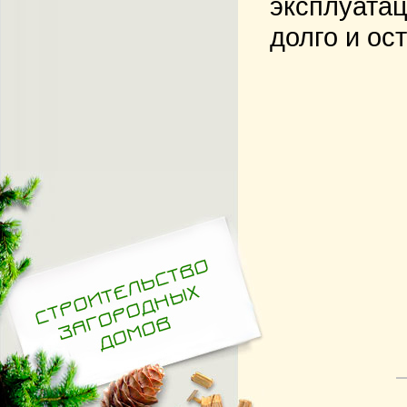
эксплуата
долго и ос