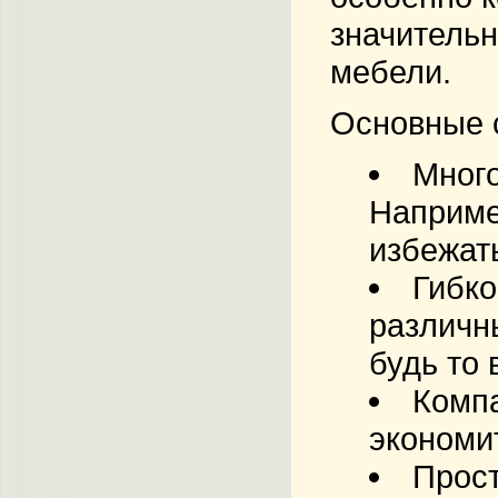
значитель
мебели.
Основные с
Мног
Например
избежат
Гибко
различн
будь то 
Комп
экономи
Прост