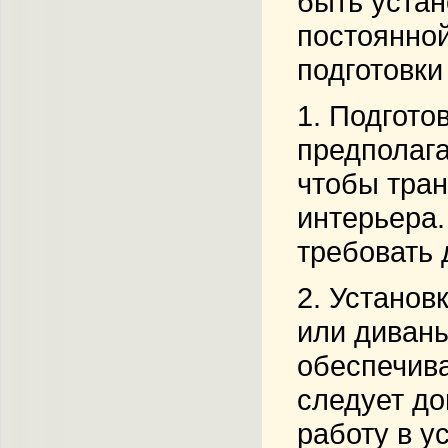
быть устан
постоянной
подготовк
1.
Подгото
предполаг
чтобы тра
интерьера.
требовать
2.
Установ
или диван
обеспечива
следует до
работу в у