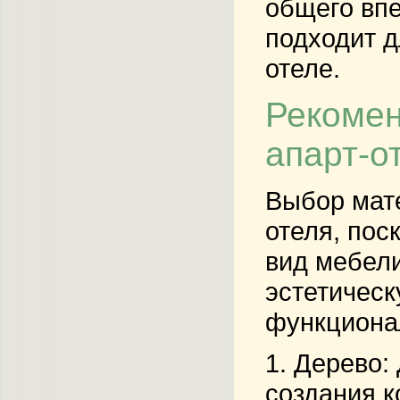
общего впе
подходит д
отеле.
Рекомен
апарт-о
Выбор мате
отеля, пос
вид мебели
эстетическ
функционал
1.
Дерево
:
создания к