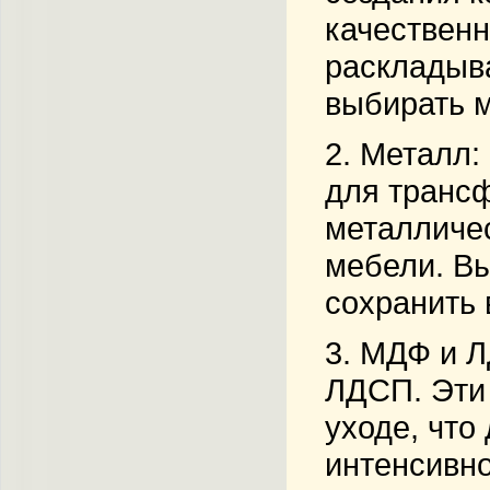
качественн
раскладыва
выбирать м
2.
Металл
:
для транс
металличес
мебели. Вы
сохранить 
3.
МДФ и 
ЛДСП. Эти
уходе, что
интенсивно