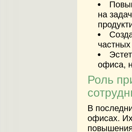
Повы
на зада
продукт
Созд
частных
Эстет
офиса, 
Роль пр
сотрудн
В последни
офисах. Их
повышения