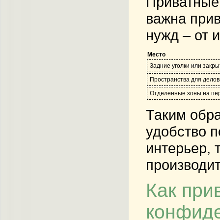
Приватные 
важна прив
нужд – от 
Место
Задние уголки или закр
Пространства для делов
Отделенные зоны на пе
Таким обра
удобство п
интерьер, 
производит
Как при
конфид