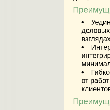
Преимуще
Уедин
деловых 
взглядах
Интер
интегри
минимал
Гибко
от рабо
клиентов
Преимуще