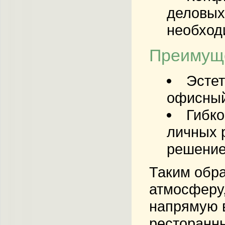
деловых
необход
Преимуще
Эстет
офисный
Гибко
личных 
решение
Таким обра
атмосферу,
напрямую в
ресторанны