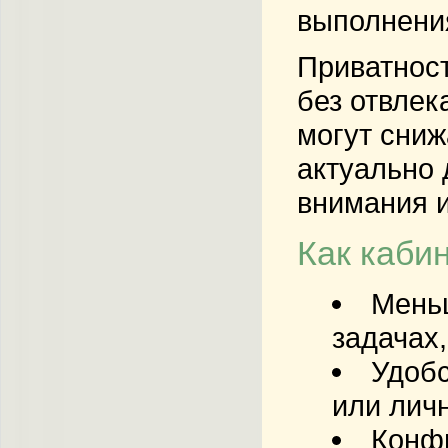
выполнени
Приватност
без отвлек
могут сниж
актуально 
внимания 
Как каби
Мень
задачах
Удобс
или лич
Конф