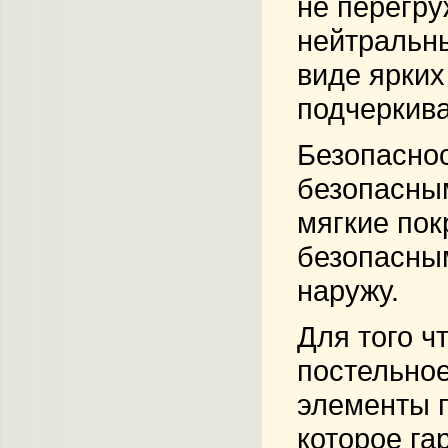
не перегру
нейтральны
виде ярких
подчеркива
Безопаснос
безопасным
мягкие пок
безопасным
наружу.
Для того ч
постельное
элементы п
которое га