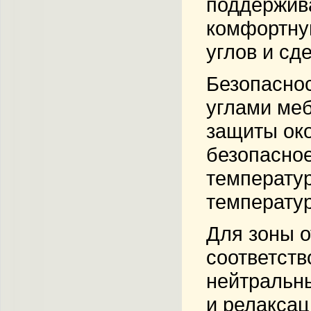
поддержива
комфортную
углов и сд
Безопаснос
углами меб
защиты око
безопасное
температур
температур
Для зоны о
соответств
нейтральны
и релаксац