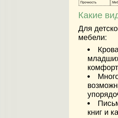
Прочность
Меб
Какие ви
Для детск
мебели:
Крова
младших
комфорт
Мног
возможн
упорядо
Пись
книг и 