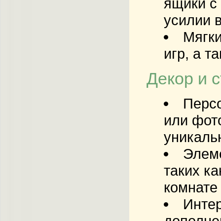
ящики с
усилии в
Мягки
игр, а 
Декор и 
Перс
или фот
уникаль
Элеме
таких к
комнате
Интер
дополне