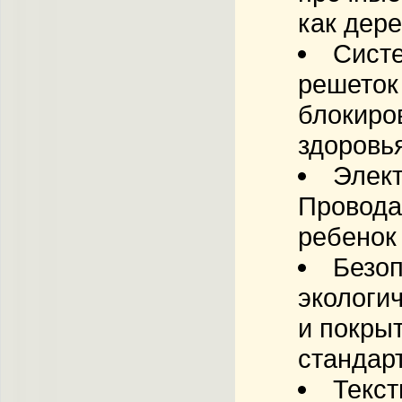
как дере
Систе
решеток
блокиро
здоровь
Элект
Провода
ребенок 
Безо
экологи
и покры
стандар
Текст