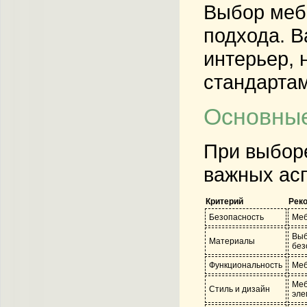
Выбор мебе
подхода. В
интерьер, 
стандартам
Основные
При выборе
важных асп
Критерий
Рек
Безопасность
Меб
Выб
Материалы
без
Функциональность
Меб
Меб
Стиль и дизайн
эле