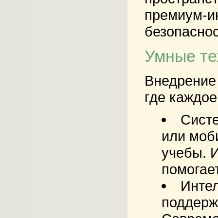
премиум-ин
безопаснос
Умные те
Внедрение 
где каждое
Сист
или моб
учебы. И
помогае
Инте
поддерж