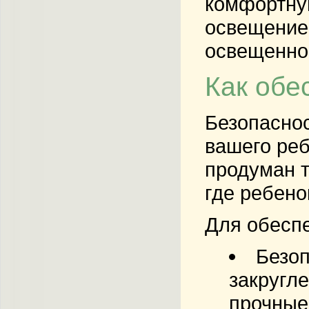
комфортну
освещение
освещеннос
Как обе
Безопаснос
вашего ре
продуман т
где ребено
Для обеспе
Безоп
закругл
прочные 