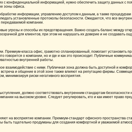
щих с конфиденциальной информацией, нужно обеспечить защиту данных с по
ые зоны офиса.
обработке информации, управлению доступом к данным, а также процедурам 
блюдать установленные протоколы безопасности. Ожидается, что все внутре
 передаваемой компании.
новые угрозы и способы их предотвращения. Важно создать баланс между отк
зрачной для клиентов, при этом не нарушать их доверие и не создавать о
и. Премиум-класса офис, грамотно спланированный, помогает установить пр
то говорится о компании, но и где и как это происходит. Публичные коммуни
иватностью внутренней работы.
ое взаимодействие с ними. Публичная зона должна быть доступной и комфорт
 встреча и общение в этой зоне также влияют на репутацию фирмы. Совмеще
м, минимизируя риски негативного восприятия.
выступления, должно соответствовать внутренним стандартам безопасности и
пании на высоком уровне. Следует регулировать, кто и как имеет право пр
лияют на восприятие компании. Премиум-стандарт офисного пространства ст
ны быть тщательно продуманы для создания комфортной и уважаемой атмосф