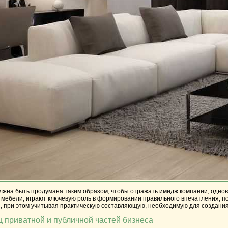
лжна быть продумана таким образом, чтобы отражать имидж компании, одно
мебели, играют ключевую роль в формировании правильного впечатления, п
и, при этом учитывая практическую составляющую, необходимую для создани
 приватной и публичной частей бизнеса