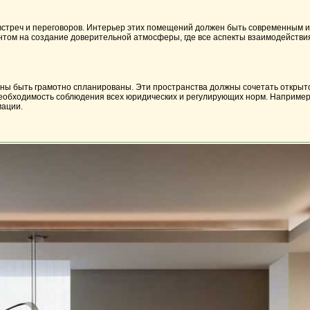
встреч и переговоров. Интерьер этих помещений должен быть современным и
нтом на создание доверительной атмосферы, где все аспекты взаимодействи
 быть грамотно спланированы. Эти пространства должны сочетать открытост
 необходимость соблюдения всех юридических и регулирующих норм. Наприме
мации.