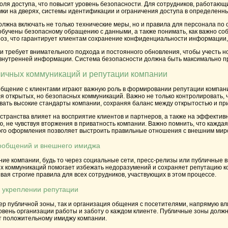
оля доступа, что повысит уровень безопасности. Для сотрудников, работаю
мки на дверях, системы идентификации и ограничения доступа в определенн
лжна включать не только технические меры, но и правила для персонала по 
обучены безопасному обращению с данными, а также понимать, как важно со
оз, что гарантирует клиентам сохранение конфиденциальности информации,
и требует внимательного подхода и постоянного обновления, чтобы учесть 
нутренней информации. Система безопасности должна быть максимально про
личных коммуникаций и репутации компании
общение с клиентами играют важную роль в формировании репутации компани
я открытых, но безопасных коммуникаций. Важно не только контролировать, ч
вать высокие стандарты компании, сохраняя баланс между открытостью и пр
транства влияет на восприятие клиентов и партнеров, а также на эффективн
 не чувствуя вторжения в приватность компании. Важно помнить, что каждая
ого оформления позволяет выстроить правильные отношения с внешним миро
сообщений и внешнего имиджа
ие компании, будь то через социальные сети, пресс-релизы или публичные 
х коммуникаций помогает избежать недоразумений и сохраняет репутацию ком
вая строгие правила для всех сотрудников, участвующих в этом процессе.
в укреплении репутации
ер публичной зоны, так и организация общения с посетителями, напрямую в
овень организации работы и заботу о каждом клиенте. Публичные зоны долж
т положительному имиджу компании.