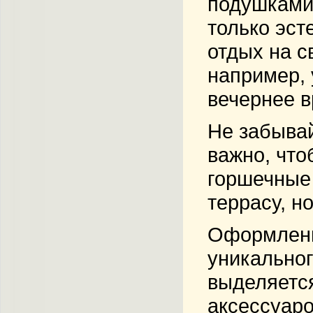
подушками 
только эст
отдых на с
например, 
вечернее в
Не забывай
важно, что
горшечные 
террасу, н
Оформление
уникальног
выделяется
аксессуаро