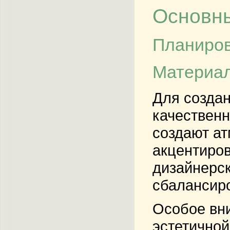
Основны
Планиров
Материал
Для созда
качественн
создают ат
акцентиров
дизайнерск
сбалансиро
Особое вни
эстетичной