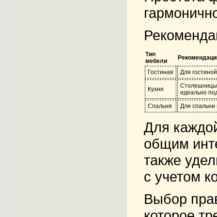
гармонично
Рекоменда
Тип
Рекомендаци
мебели
Гостиная
Для гостиной
Столешницы и
Кухня
идеально по
Спальня
Для спальни 
Для каждой
общим инте
также уде
с учетом к
Выбор прав
которое тр