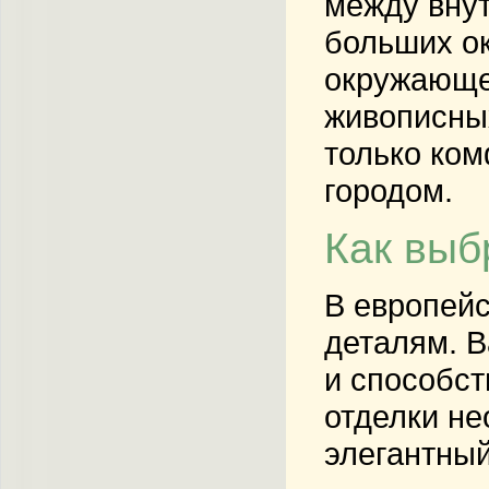
между вну
больших ок
окружающем
живописны
только ком
городом.
Как выб
В европейс
деталям. В
и способст
отделки не
элегантны