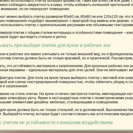
жно использовать плитку больших форматов, таких как 60x60 см или даже 1
важно соблюдать аккуратность в швах, чтобы избежать излишней зрительной 
 внимание, но не перегрузят помещение.
нат можно выбрать плитку размером 60x60 см, 80x80 см или 120x120 см, что
их помещениях подойдет керамогранит с фактурой под камень или дерево, чт
 использовать плитку с оригинальными рисунками или объемными текстурами
меров плитки с общим стилем интерьера и особенностями помещения – ключ 
торое будет выглядеть стильно и уютно.
ывать при выборе плитки для кухни и рабочих зон
хни и рабочих зон важно учитывать не только внешний вид, но и функционал
этому плитка должна быть не только красивой, но и практичной. Рассмотрим,
ать, это устойчивость материала к загрязнениям. Для кухонных рабочих зон 
нная керамика – идеальные материалы для этих целей. Они не впитывают жид
актура плитки. Для пола на кухне лучше выбирать плитку с матовой или шер
адкой или слегка текстурированной поверхностью, чтобы облегчить уборку и со
и и загрязнения.
мание на стиль плитки. На кухне отлично смотрится плитка, имитирующая нат
авая атмосферу уюта. Яркие и нестандартные плитки с геометрическими узор
альными элементами дизайна: мебелью, столешницами и освещением.
 для кухни должна быть не только стильной, но и долговечной. Высококачеств
. Выбирайте плитку, которая будет соответствовать как эстетическим предп
 с учетом ее устойчивости к внешним воздействиям