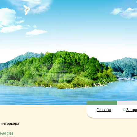
Главная
Загор
о интерьера
рьера