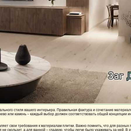
икального стиля вашего интерьера. Правильная фактура и сочетание материа
ерево или камень – каждый выбор должен соответствовать общей концепции и
являет свои требования к материалам плитки. Важно помнить, что для разны
е скользит, а для ванной – гладкую, чтобы легче было ухаживать за ней. В э