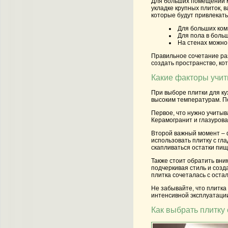
Для больших помещений мо
укладке крупных плиток, 
которые будут привлекать
Для больших ком
Для пола в больш
На стенах можно
Правильное сочетание раз
создать пространство, ко
Какие факторы учит
При выборе плитки для ку
высоким температурам. По
Первое, что нужно учитыв
Керамогранит и глазурова
Второй важный момент – ф
использовать плитку с гл
скапливаться остатки пищ
Также стоит обратить вни
подчеркивая стиль и созд
плитка сочеталась с ост
Не забывайте, что плитка
интенсивной эксплуатации
Как выбрать плитку