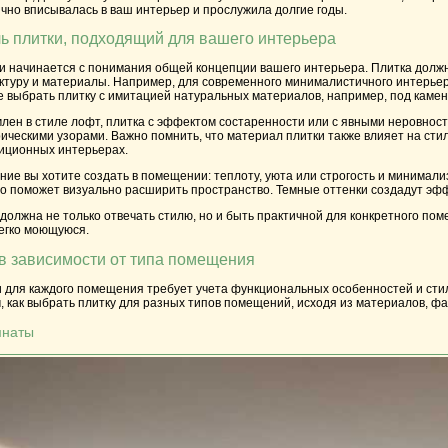
ично вписывалась в ваш интерьер и прослужила долгие годы.
ль плитки, подходящий для вашего интерьера
 начинается с понимания общей концепции вашего интерьера. Плитка должна
туру и материалы. Например, для современного минималистичного интерьера 
е выбрать плитку с имитацией натуральных материалов, например, под камен
ен в стиле лофт, плитка с эффектом состаренности или с явными неровностя
ическими узорами. Важно помнить, что материал плитки также влияет на сти
диционных интерьерах.
ие вы хотите создать в помещении: теплоту, уюта или строгость и минимали
 поможет визуально расширить пространство. Темные оттенки создадут эффе
 должна не только отвечать стилю, но и быть практичной для конкретного по
легко моющуюся.
 в зависимости от типа помещения
для каждого помещения требует учета функциональных особенностей и стиля
 как выбрать плитку для разных типов помещений, исходя из материалов, фа
мнаты