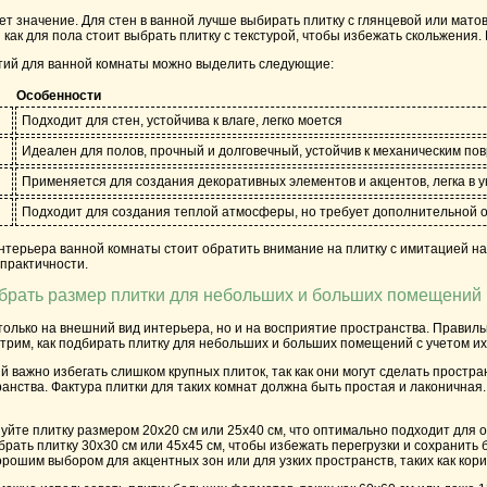
ет значение. Для стен в ванной лучше выбирать плитку с глянцевой или мат
я как для пола стоит выбрать плитку с текстурой, чтобы избежать скольжения
ий для ванной комнаты можно выделить следующие:
Особенности
Подходит для стен, устойчива к влаге, легко моется
Идеален для полов, прочный и долговечный, устойчив к механическим п
Применяется для создания декоративных элементов и акцентов, легка в 
Подходит для создания теплой атмосферы, но требует дополнительной о
нтерьера ванной комнаты стоит обратить внимание на плитку с имитацией на
 практичности.
брать размер плитки для небольших и больших помещений
только на внешний вид интерьера, но и на восприятие пространства. Правил
трим, как подбирать плитку для небольших и больших помещений с учетом их
важно избегать слишком крупных плиток, так как они могут сделать простр
нства. Фактура плитки для таких комнат должна быть простая и лаконичная
уйте плитку размером 20x20 см или 25x40 см, что оптимально подходит для 
рать плитку 30x30 см или 45x45 см, чтобы избежать перегрузки и сохранить 
рошим выбором для акцентных зон или для узких пространств, таких как кор