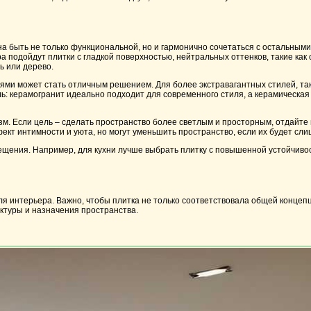
 быть не только функциональной, но и гармонично сочетаться с остальными
подойдут плитки с гладкой поверхностью, нейтральных оттенков, такие как с
ь или дерево.
ми может стать отличным решением. Для более экстравагантных стилей, таки
ль: керамогранит идеально подходит для современного стиля, а керамическа
зм. Если цель – сделать пространство более светлым и просторным, отдайте
кт интимности и уюта, но могут уменьшить пространство, если их будет сли
мещения. Например, для кухни лучше выбрать плитку с повышенной устойчивос
 интерьера. Важно, чтобы плитка не только соответствовала общей концепц
ктуры и назначения пространства.