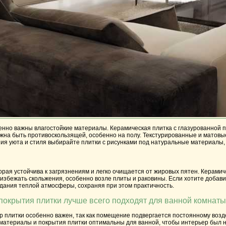
нно важны влагостойкие материалы. Керамическая плитка с глазурованной по
лжна быть противоскользящей, особенно на полу. Текстурированные и матовые
ия уюта и стиля выбирайте плитки с рисунками под натуральные материалы, 
торая устойчива к загрязнениям и легко очищается от жировых пятен. Керами
ы избежать скольжения, особенно возле плиты и раковины. Если хотите добав
дания теплой атмосферы, сохраняя при этом практичность.
покрытия плитки лучше всего подходят для ванной комнаты
 плитки особенно важен, так как помещение подвергается постоянному воздей
 материалы и покрытия плитки оптимальны для ванной, чтобы интерьер был не