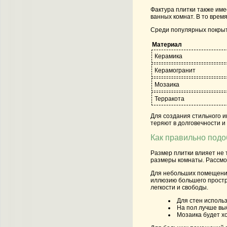
Фактура плитки также име
ванных комнат. В то врем
Среди популярных покрыт
Материал
Керамика
Керамогранит
Мозаика
Терракота
Для создания стильного и
теряют в долговечности и
Как правильно подо
Размер плитки влияет не 
размеры комнаты. Рассмо
Для небольших помещений 
иллюзию большего простра
легкости и свободы.
Для стен использ
На пол лучше выб
Мозаика будет хо