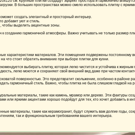
20x120 см. Крупные плитки создадут эффект простора и гармонично впишутс
нагрузки. В больших пространствах можно смело использовать плитку с ярки
 поможет создать элегантный и просторный интерьер.
о добавит уют и стиль.
, чтобы выделить акцентные зоны.
к созданию гармоничной атмосферы. Важно учитывать не только размер плитк
ьные характеристики материалов. Эти помещения подвержены постоянному воз
 на что стоит обратить внимание при выборе плитки для кухни.
рекомендуется выбирать плитку, которая легко чистится и устойчива к жирным
кость, легко моются и сохраняют свой внешний вид даже при частом контакт
оховатой поверхностью. Это предотвратит скольжение, особенно в районе р
здать гармоничный стиль. Важно, чтобы плитка не была слишком гладкой на ра
уральные материалы, такие как камень, мрамор или дерево. Эти фактуры соз
ами или яркими акцентами хорошо подойдут для тех, кто хочет добавить в и
енные материалы, такие как керамогранит, будут служить вам долгие годы, с
очтениям, так и функциональным требованиям вашего интерьера.