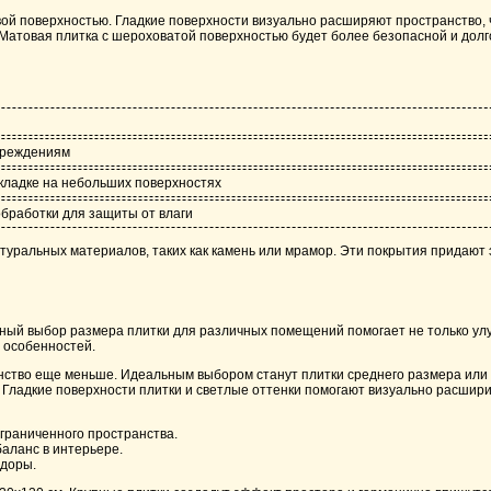
овой поверхностью. Гладкие поверхности визуально расширяют пространство,
. Матовая плитка с шероховатой поверхностью будет более безопасной и долг
овреждениям
укладке на небольших поверхностях
бработки для защиты от влаги
туральных материалов, таких как камень или мрамор. Эти покрытия придают э
ьный выбор размера плитки для различных помещений помогает не только улу
 особенностей.
анство еще меньше. Идеальным выбором станут плитки среднего размера или 
. Гладкие поверхности плитки и светлые оттенки помогают визуально расшир
ограниченного пространства.
баланс в интерьере.
идоры.