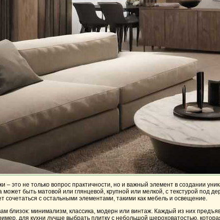
и – это не только вопрос практичности, но и важный элемент в создании ун
может быть матовой или глянцевой, крупной или мелкой, с текстурой под д
дет сочетаться с остальными элементами, такими как мебель и освещение.
вам близок: минимализм, классика, модерн или винтаж. Каждый из них предъ
имер, для кухни лучше выбрать плитку с небольшой шероховатостью, которая н