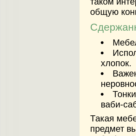
таком инте
общую кон
Сдержанн
Мебел
Испол
хлопок.
Важен
неровно
Тонки
ваби-са
Такая мебе
предмет вы