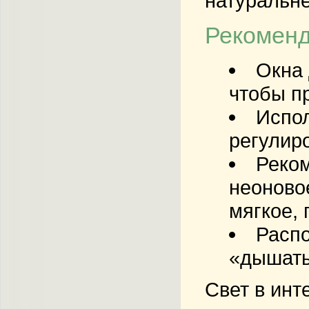
натуральне
Рекоменд
Окна 
чтобы п
Испол
регулиро
Реком
неоново
мягкое,
Распо
«дышать
Свет в инт