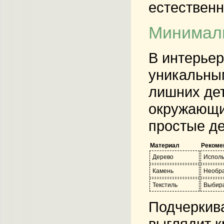
естественн
Минимали
В интерьер
уникальным
лишних дет
окружающим
простые де
Материал
Рекоме
Дерево
Исполь
Камень
Необра
Текстиль
Выбира
Подчеркива
выглядит к