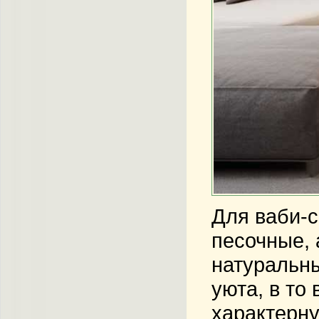
Для ваби-с
песочные, 
натуральны
уюта, в то
характерн