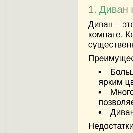
1. Диван
Диван – эт
комнате. К
существенн
Преимущес
Больш
ярким ц
Много
позволя
Диван
Недостатки