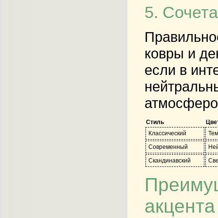
5. Сочет
Правильное
ковры и де
если в инт
нейтральны
атмосферо
Стиль
Цве
Классический
Тем
Современный
Ней
Скандинавский
Све
Преимущ
акцента