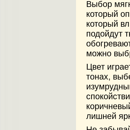
Выбор мягк
который оп
который вл
подойдут т
обогревают
можно выбр
Цвет играе
тонах, выб
изумрудный
спокойстви
коричневый
лишней ярк
Не забывай