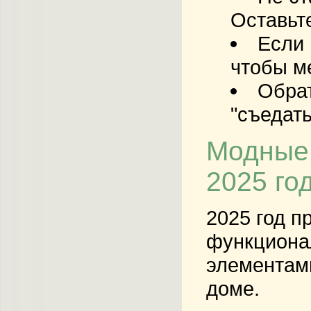
Оставьт
Если 
чтобы м
Обрат
"съедат
Модные 
2025 го
2025 год п
функционал
элементами
доме.