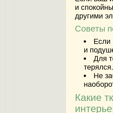
и спокойны
другими эл
Советы п
Если 
и подуше
Для т
терялся
Не за
наоборо
Какие т
интерье