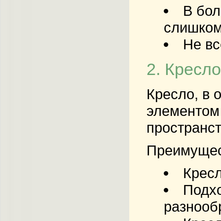
В бол
слишком
Не вс
2. Кресло
Кресло, в 
элементом 
пространст
Преимущес
Кресл
Подхо
разнообр