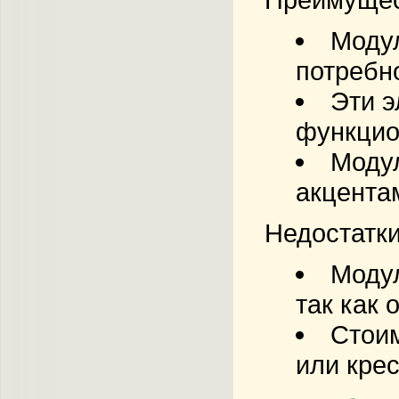
Модул
потребно
Эти э
функцион
Моду
акцента
Недостатки
Модул
так как 
Стои
или кре