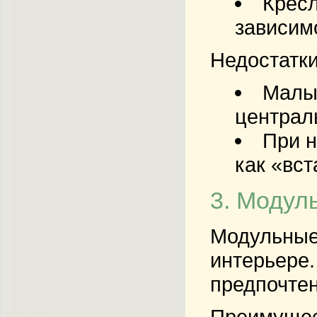
Кресл
зависим
Недостатки
Малый
централ
При н
как «вс
3. Модул
Модульные 
интерьере.
предпочтен
Преимущес