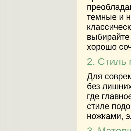
преобладаю
темные и н
классическ
выбирайте 
хорошо соч
2. Стиль
Для совре
без лишних
где главно
стиле подо
ножками, э
3. Матер