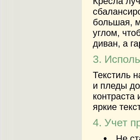
Кресла луч
сбалансиро
большая, м
углом, что
диван, а г
3. Испол
Текстиль н
и пледы до
контраста 
яркие текс
4. Учет п
Не ст