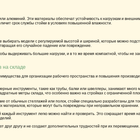
или алюминий. Эти материалы обеспечат устойчивость к нагрузкам и внешним
еличит срок службы стойки в условиях повышенной влажности.
ше выбирать модели с регулируемой высотой и шириной, которые можно подс
отвращая его случайное падение или повреждение.
обы выдерживать большие нагрузки, и в то же время компактной, чтобы не з
 на складе
еимущества для организации рабочего пространства и повышения производи
ерные инструменты
, такие как трубы, балки или швеллеры, занимают много
адратные метры склада, что особенно важно на стройках с ограниченной пл
чие от обычных стеллажей или полок, стойки специально разработаны для то
х материалов, которые могут быть повреждены при неправильном хранении.
й каждый
инструмент
легко можно найти и проверить. Это сокращает время на
зделий.
ют друг другу и не создают дополнительных трудностей при их перемещении