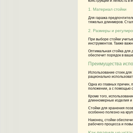
конструкции и легкость в 
1. Материал стойки
Для
гаража
предпочтитель
тяжелых
длинмеров
. Ста
2. Размеры и регулиро
При выборе
стойки
учиты
инструментов. Также важн
Оптимальная стойка для
обеспечит порядок в ваше
Преимущества испо
Использование
стоек
для
рационально использовать
Одна из главных причин, 
положении, а с помощью с
Кроме того, использован
длинномерные изделия и 
Стойки для
хранения
позв
особенно полезно на круп
Наконец, стойки обеспечи
рабочего процесса и пов
Как правильно уста