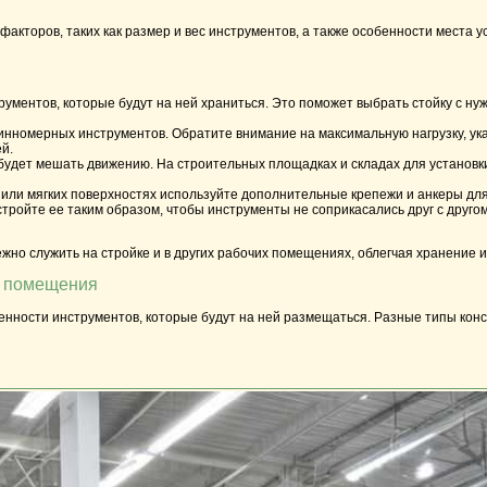
акторов, таких как размер и вес инструментов, а также особенности места у
рументов, которые будут на ней храниться. Это поможет выбрать стойку с н
инномерных инструментов
. Обратите внимание на максимальную нагрузку, ук
й.
будет мешать движению. На строительных площадках и складах для установки 
х или мягких поверхностях используйте дополнительные крепежи и анкеры дл
тройте ее таким образом, чтобы инструменты не соприкасались друг с друго
жно служить на стройке и в других рабочих помещениях, облегчая
хранение
и
о помещения
нности инструментов, которые будут на ней размещаться. Разные типы конс