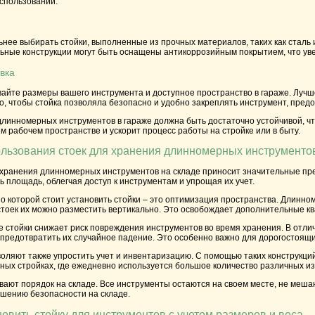
использовании.
нее выбирать стойки, выполненные из прочных материалов, таких как сталь 
льные конструкции могут быть оснащены антикоррозийным покрытием, что ув
вка
вайте размеры вашего
инструмента
и доступное пространство в гараже. Луч
о, чтобы стойка позволяла безопасно и удобно закреплять
инструмент
, пред
длинномерных инструментов
в гараже должна быть достаточно устойчивой, чт
м рабочем пространстве и ускорит процесс работы на стройке или в быту.
льзования стоек для хранения длинномерных инструментов
хранения
длинномерных инструментов
на складе приносит значительные пр
 площадь, облегчая доступ к инструментам и упрощая их учет.
по которой стоит установить стойки – это оптимизация пространства.
Длинном
тоек их можно разместить вертикально. Это освобождает дополнительные кв
ие
стойки
снижает риск повреждения
инструментов
во время хранения. В отли
предотвратить их случайное падение. Это особенно важно для дорогостоящи
оляют также упростить
учет
и инвентаризацию. С помощью таких конструкци
ных стройках, где ежедневно используется большое количество различных и
вают порядок на складе. Все инструменты остаются на своем месте, не меша
ышению безопасности на складе.
новить стойку для инструментов с учетом размеров и веса