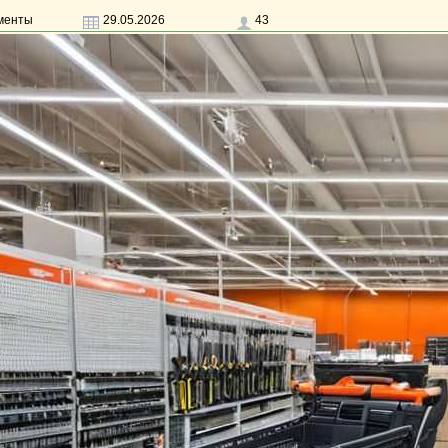
менты
29.05.2026
43