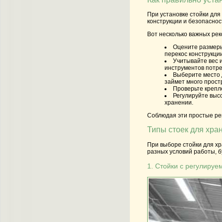
При установке
стойки
для
конструкции и безопаснос
Вот несколько важных рек
Оцените размеры
перекос конструкции
Учитывайте вес 
инструментов потре
Выберите место 
займет много прост
Проверьте крепл
Регулируйте выс
хранении.
Соблюдая эти простые рек
Типы стоек для хра
При выборе
стойки
для
хр
разных условий работы, бу
1. Стойки с регулиру