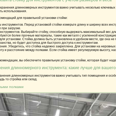
хранения
длинномерных инструментов
важно учитывать несколько ключевых ф
ть использования.
омендаций для правильной установки стойки:
 инструментов.
Перед установкой стойки измерьте длину и ширину всех инст
 при загрузке.
инструментов.
Выбирайте стойку, способную выдержать максимальный вес
дл
буются более прочные материалы, такие как металл с усиленной конструкцие
для установки.
Стойка должна быть установлена в удобном месте, где она не 
ранства, но будет доступна для быстрого доступа к инструментам.
ения.
Убедитесь, что стойка надежно закреплена. Для установки на неровны
оту и расстояние между полками.
Если стойка имеет регулируемую высоту, нас
омендации, вы обеспечите правильную установку стойки, которая будет наде
нения длинномерного инструмента: какие лучше для вашег
анения длинномерных инструментов
важно учитывать тип помещения и особе
дь то стройка или склад.
емыми полками