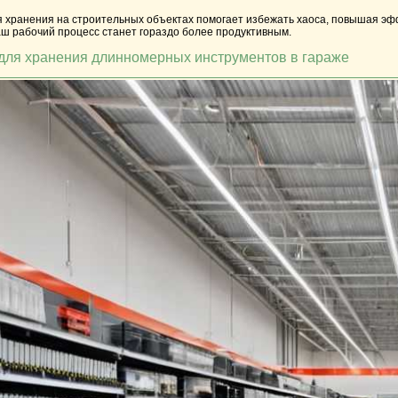
я
хранения
на строительных объектах помогает избежать хаоса, повышая эфф
аш рабочий процесс станет гораздо более продуктивным.
 для хранения длинномерных инструментов в гараже