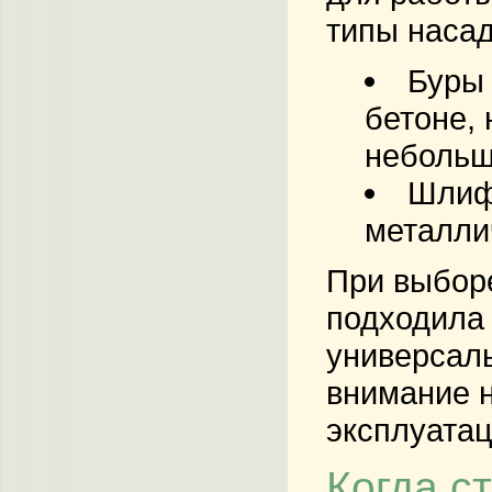
типы насад
Буры 
бетоне,
небольш
Шлиф
металли
При выборе
подходила 
универсаль
внимание н
эксплуатац
Когда с