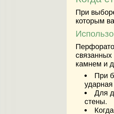
При выбор
которым ва
Использо
Перфоратор
связанных 
камнем и д
При б
ударная
Для д
стены.
Когда