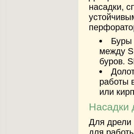
насадки, 
устойчивым
перфорато
Буры
между S
буров. 
Доло
работы 
или кир
Насадки 
Для
дрели
для работы