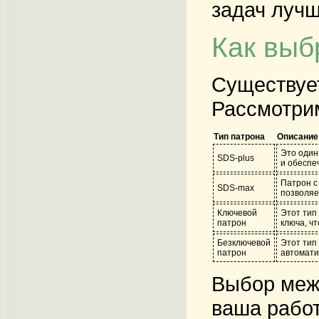
задач луч
Как выб
Существует
Рассмотрим
Тип патрона
Описание
Это один
SDS-plus
и обеспе
Патрон с
SDS-max
позволяе
Ключевой
Этот тип
патрон
ключа, ч
Безключевой
Этот тип
патрон
автомати
Выбор межд
ваша работ