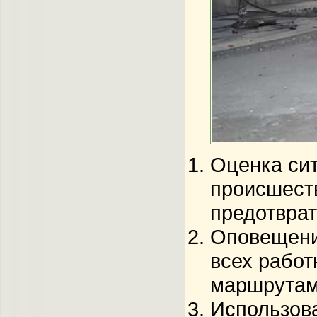
Оценка си
происшеств
предотврат
Оповещени
всех работ
маршрутам.
Использов