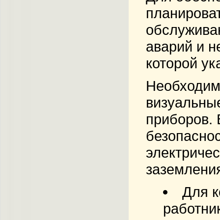
планироват
обслуживан
аварий и н
которой ук
Необходимо
визуальные
приборов.
безопасно
электриче
заземлени
Для к
работни