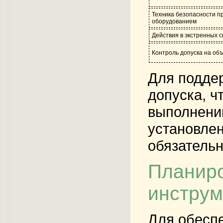
Техника безопасности пр
оборудованием
Действия в экстренных 
Контроль допуска на об
Для поддер
допуска
, 
выполнению
установлен
обязательн
Планиро
инструм
Для обесп