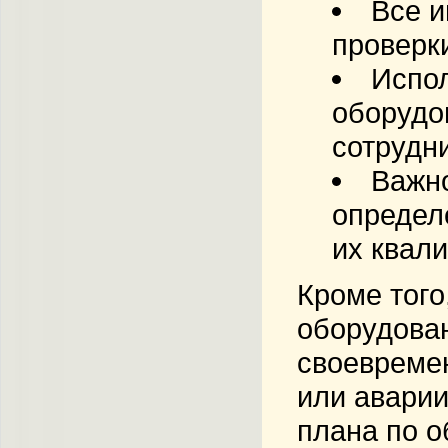
Все и
проверки
Испо
оборудо
сотрудни
Важн
определ
их квал
Кроме того
оборудован
своевремен
или авари
плана по о