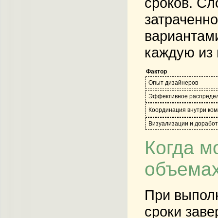
сроков. Сл
затраченно
вариантами
каждую из 
Фактор
Опыт дизайнеров
Эффективное распредел
Координация внутри ко
Визуализации и доработ
Когда м
объемах
При выполн
сроки заве