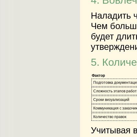
4. Вовле
Наладить ч
Чем больше
будет длит
утверждени
5. Колич
Фактор
Подготовка документаци
Сложность этапов рабо
Сроки визуализаций
Коммуникация с заказчи
Количество правок
Учитывая в