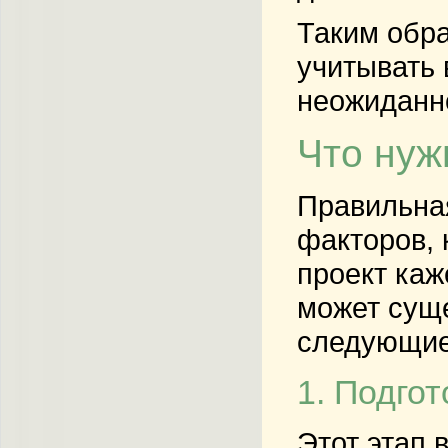
Таким обра
учитывать 
неожиданно
Что нуж
Правильная
факторов, 
проект ка
может суще
следующие
1. Подго
Этот этап 