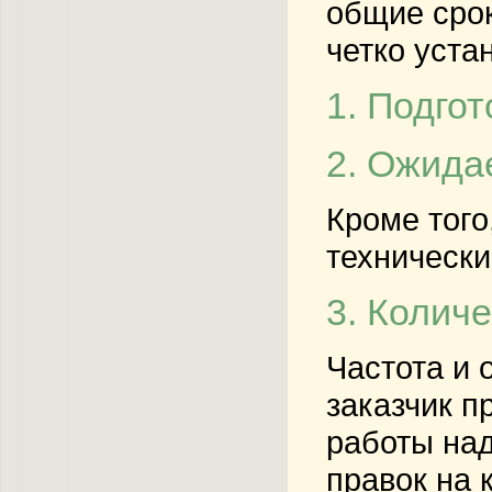
общие срок
четко уста
1. Подго
2. Ожида
Кроме того
технически
3. Колич
Частота и 
заказчик п
работы на
правок на 