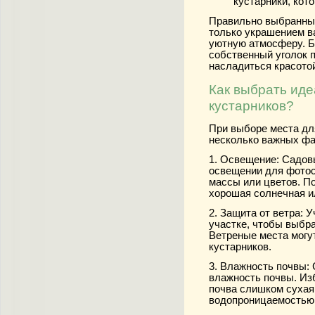
кустарники, кот
Правильно выбранные
только украшением в
уютную атмосферу. Б
собственный уголок п
насладиться красотой
Как выбрать иде
кустарников?
При выборе места дл
несколько важных фа
1. Освещение:
Садовы
освещении для фотос
массы или цветов. По
хорошая солнечная и
2. Защита от ветра:
Уч
участке, чтобы выбр
Ветреные места могут
кустарников.
3. Влажность почвы:
влажность почвы. Изб
почва слишком сухая
водопроницаемостью