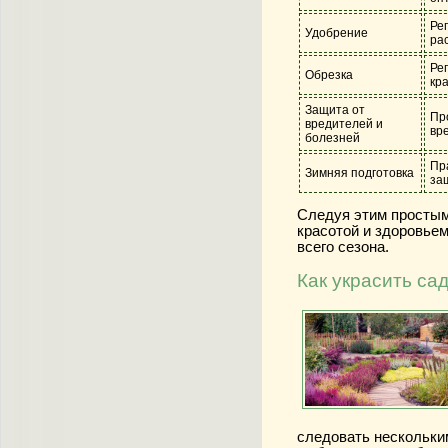
Ре
Удобрение
ра
Ре
Обрезка
кр
Защита от
Пр
вредителей и
вр
болезней
Пр
Зимняя подготовка
за
Следуя этим простым
красотой и здоровье
всего сезона.
Как украсить са
следовать нескольки