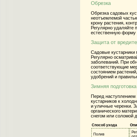
Обрезка
Обрезка садовых кус
неотъемлемой частью
крону растения, конт
Регулярно удаляйте 
естественную форму 
Защита от вредите
Садовые кустарники м
Регулярно осматрива
заболеваний. При об
соответствующие мер
состоянием растений
удобрений и правильн
Зимняя подготовка
Перед наступлением 
кустарников к холод
и уличные черенки. 
органического матер
снегом или соломой 
Способ ухода
Опи
Ре
Полив
оп