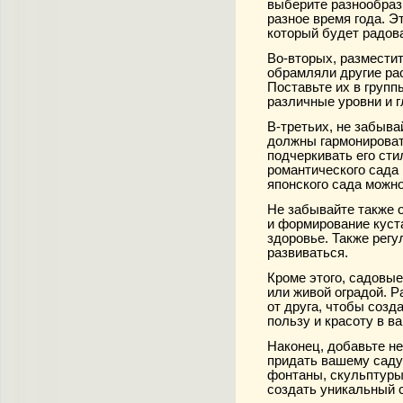
выберите разнообразн
разное время года. Э
который будет радова
Во-вторых, разместит
обрамляли другие ра
Поставьте их в групп
различные уровни и г
В-третьих, не забыва
должны гармонироват
подчеркивать его сти
романтического сада 
японского сада можно
Не забывайте также 
и формирование куст
здоровье. Также регу
развиваться.
Кроме этого, садовы
или живой оградой. Р
от друга, чтобы созд
пользу и красоту в в
Наконец, добавьте н
придать вашему саду
фонтаны, скульптуры
создать уникальный 