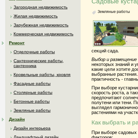
Садовые куста
Загородная недвижимость
Земляные работы
Жилая недвижимость
Зарубежная недвижимость
Коммерческая недвижимость
Ремонт
секций сада.
Отделочные работы
Выбор и размещение
Сантехнические работы,
некоторых знаний и 
сантехника
какие цели хотите д
выбранные растения.
Кровельные работы, кровля
практичность - главн
Фасадные работы
При выборе кустарник
Столярные работы
скорость роста, а та
предпочитают солнеч
Бетонные работы
полутени или тени. П
выглядел гармонично,
Земляные работы
растениями на участк
Дизайн
Как выбрать и р
Дизайн интерьера
При выборе садовых 
Ландшафтный дизайн
факторов: