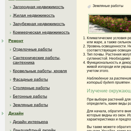
Земляные работы
Загородная недвижимость
Жилая недвижимость
Зарубежная недвижимость
Коммерческая недвижимость
Климатические условия р
Ремонт
или жаре, а также сильно
Уровень освещенности. Не
Отделочные работы
соответствующие освещен
Тип почвы. Растения мог
Сантехнические работы,
суглинистой. Необходимо 
сантехника
Функциональность и декор
живой изгороди или украш
Кровельные работы, кровля
учетом этого.
Наблюдение за растения
Фасадные работы
который будет приятен г
Столярные работы
Изучение окружающ
Бетонные работы
При выборе растений для
определить, какие виды р
Земляные работы
Для начала, обратите вни
Дизайн
которые видны из окон. И
характеристиках и предп
Дизайн интерьера
Вы также можете обратит
Ландшафтный дизайн