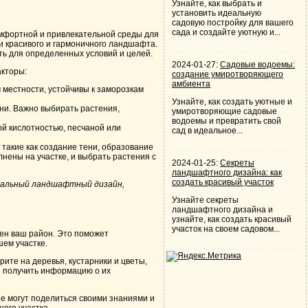
Узнайте, как выбрать и
установить идеальную
садовую постройку для вашего
сада и создайте уютную и...
омфортной и привлекательной среды для
и красивого и гармоничного ландшафта.
ть для определенных условий и целей.
2024-01-27:
Садовые водоемы:
акторы:
создание умиротворяющего
амбиента
 местности, устойчивы к заморозкам
Узнайте, как создать уютные и
ни. Важно выбирать растения,
умиротворяющие садовые
водоемы и превратить свой
й кислотностью, песчаной или
сад в идеальное...
 такие как создание тени, образование
нены на участке, и выбрать растения с
2024-01-25:
Секреты
ландшафтного дизайна: как
создать красивый участок
икальный ландшафтный дизайн,
Узнайте секреты
ландшафтного дизайна и
узнайте, как создать красивый
участок на своем садовом...
жен ваш район. Это поможет
шем участке.
ите на деревья, кустарники и цветы,
и получить информацию о их
е могут поделиться своими знаниями и