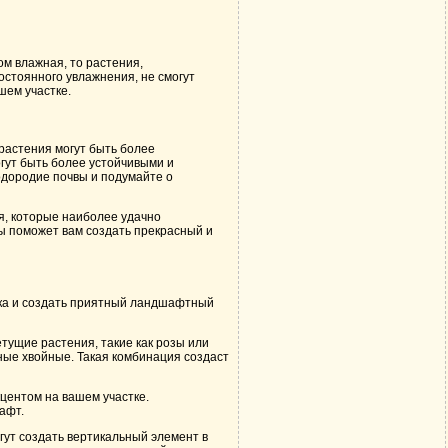
ом влажная, то растения,
остоянного увлажнения, не смогут
шем участке.
растения могут быть более
гут быть более устойчивыми и
одородие почвы и подумайте о
я, которые наиболее удачно
ы поможет вам создать прекрасный и
тка и создать приятный ландшафтный
тущие растения, такие как розы или
ные хвойные. Такая комбинация создаст
кцентом на вашем участке.
афт.
огут создать вертикальный элемент в