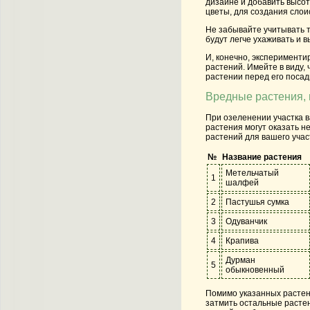
дизайне и добавить высот
цветы, для создания сло
Не забывайте учитывать 
будут легче ухаживать и в
И, конечно, эксперименти
растений. Имейте в виду,
растении перед его посад
Вредные растения, 
При озеленении участка в
растения могут оказать н
растений для вашего учас
№
Название растения
Метельчатый
1
шалфей
2
Пастушья сумка
3
Одуванчик
4
Крапива
Дурман
5
обыкновенный
Помимо указанных растени
затмить остальные растен