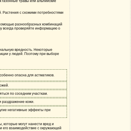
ак газонные травы или альпийские
й. Растения с схожими потребностями
 с помощью разнообразных комбинаций
му всегда проверяйте информацию о
циальную вредность. Некоторые
акции у людей. Поэтому при выборе
собенно опасна для астматиков.
ожей.
ться по соседним участкам.
и раздражение кожи.
ругие негативные эффекты при
, которые могут нанести вред и
 и его взаимодействие с окружающей