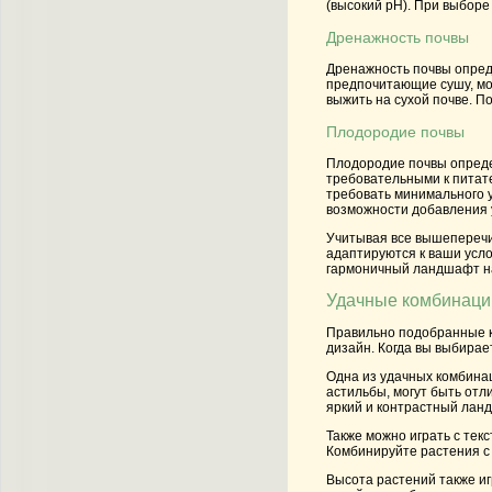
(высокий pH). При выборе
Дренажность почвы
Дренажность почвы опреде
предпочитающие сушу, мог
выжить на сухой почве. П
Плодородие почвы
Плодородие почвы опреде
требовательными к питате
требовать минимального 
возможности добавления 
Учитывая все вышеперечи
адаптируются к ваши усл
гармоничный ландшафт на
Удачные комбинации
Правильно подобранные к
дизайн. Когда вы выбирает
Одна из удачных комбинац
астильбы, могут быть отл
яркий и контрастный лан
Также можно играть с тек
Комбинируйте растения с
Высота растений также иг