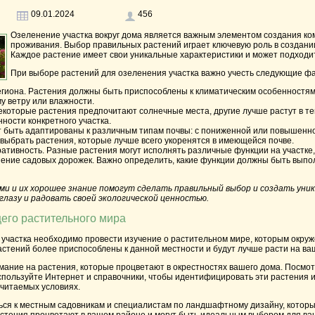
09.01.2024
456
Озеленение участка вокруг дома является важным элементом создания к
проживания. Выбор правильных растений играет ключевую роль в создани
Каждое растение имеет свои уникальные характеристики и может подходи
При выборе растений для озеленения участка важно учесть следующие ф
егиона. Растения должны быть приспособлены к климатическим особенностям
му ветру или влажности.
которые растения предпочитают солнечные места, другие лучше растут в те
ности конкретного участка.
ут быть адаптированы к различным типам почвы: с пониженной или повышенно
выбрать растения, которые лучше всего укоренятся в имеющейся почве.
ативность. Разные растения могут исполнять различные функции на участке,
ение садовых дорожек. Важно определить, какие функции должны быть выпол
ми и их хорошее знание помогут сделать правильный выбор и создать ун
лазу и радовать своей экологической ценностью.
его растительного мира
 участка необходимо провести изучение о растительном мире, которым окру
астений более приспособлены к данной местности и будут лучше расти на ва
мание на растения, которые процветают в окрестностях вашего дома. Посмотр
спользуйте Интернет и справочники, чтобы идентифицировать эти растения 
очитаемых условиях.
ься к местным садовникам и специалистам по ландшафтному дизайну, которы