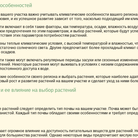
 особенностей
 вашего участка важно учитывать климатические особенности вашего регион
овия, и их успешное развитие зависит от того, насколько подходящий им кли
и включают в себя такие факторы, как температура, осадки, влажность возду
ои предпочтения по этим параметрам, и выбор растений, которые будут усп
ветствия этих параметров потребностям растений.
ны теплые климатические условия, с высокой температурой и влажностью, ч
статочно солнечного света. Другие предпочитают более прохладный климат 
 осадков.
и также могут включать регулярные периоды засухи или сезонные изменения
тений. Некоторые растения могут выживать в условиях с низким содержанием 
постоянного доступа к воде.
кие особенности своего региона и выбрать растения, которые наиболее адап
вый рост и развитие растений на вашем участке и сделает уход за ними бол
и ее влияние на выбор растений
растений следует определить тип почвы на вашем участке. Почва может быть
анистой. Каждый тип почвы обладает своими особенностями и требует опред
ает огромное влияние на доступность питательных веществ для растений. Не
для большинства растений. Однако некоторые виды предпочитают кислую поч