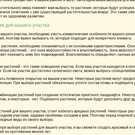
астения процветают в вашем районе и могут быть идеальным выбором для ваш
стительного мира поможет вам выбрать те растения, которые будут успешно
ничное сочетание с уже существующей растительностью вокруг. Это также обе
т их здоровому развитию.
ия для вашего участка
вашего участка, необходимо учесть климатические особенности вашего регио
й, поэтому важно выбирать те, которые подходят для конкретного климата.
 растения, необходимо ознакомиться с их основными характеристиками. Осн
боре растений, - это зона морозостойкости и влаголюбивость. Зона морозост
жет пережить зиму без повреждений. Влаголюбивость определяет, сколько вл
 растений - это также освещение участка. Если ваш участок находится в по
. Если на участке достаточно солнечного света, можно выбрать солнцелюбив
ать почвенное покрытие на вашем участке. Некоторые растения могут предп
лочную. При выборе растений обязательно учтите состав почвы и подберите
омбинации растений при создании эстетически приятного ландшафта. Некото
гом, а некоторые - нет. Подберите растения, которые будут дополнять друг д
стений для вашего участка, стоит избегать вредных растений. Некоторые ра
седним участкам, задавая проблемы соседям и вам. Поэтому перед покупкой 
редные виды из своего выбора.
при выборе растений для вашего участка, и вы сможете создать красивый и
тей на протяжении многих лет.