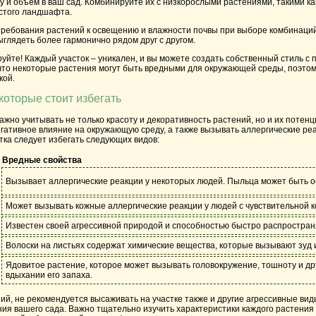
у и объем в ваш сад. Комбинируйте их с низкорослыми растениями, такими к
истого ландшафта.
требования растений к освещению и влажности почвы при выборе комбинаци
ыглядеть более гармонично рядом друг с другом.
руйте! Каждый участок – уникален, и вы можете создать собственный стиль
 что некоторые растения могут быть вредными для окружающей среды, поэто
кой.
которые стоит избегать
ажно учитывать не только красоту и декоративность растений, но и их потен
егативное влияние на окружающую среду, а также вызывать аллергические ре
тка следует избегать следующих видов:
Вредные свойства
Вызывает аллергические реакции у некоторых людей. Пыльца может быть о
Может вызывать кожные аллергические реакции у людей с чувствительной к
Известен своей агрессивной природой и способностью быстро распространя
Волоски на листьях содержат химические вещества, которые вызывают зуд 
Ядовитое растение, которое может вызывать головокружение, тошноту и д
вдыхании его запаха.
й, не рекомендуется высаживать на участке также и другие агрессивные виды
ия вашего сада. Важно тщательно изучить характеристики каждого растения