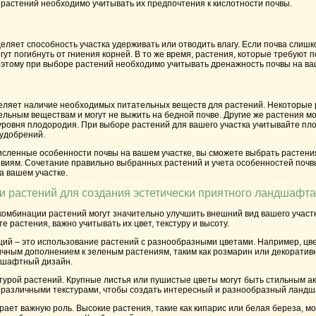
 растений необходимо учитывать их предпочтения к кислотности почвы.
ляет способность участка удерживать или отводить влагу. Если почва слишк
ут погибнуть от гниения корней. В то же время, растения, которые требуют п
оэтому при выборе растений необходимо учитывать дренажность почвы на ва
ляет наличие необходимых питательных веществ для растений. Некоторые 
льным веществам и могут не выжить на бедной почве. Другие же растения мо
уровня плодородия. При выборе растений для вашего участка учитывайте пл
удобрений.
сленные особенности почвы на вашем участке, вы сможете выбрать растени
овиям. Сочетание правильно выбранных растений и учета особенностей почв
 вашем участке.
 растений для создания эстетически приятного ландшафта
омбинации растений могут значительно улучшить внешний вид вашего учас
е растения, важно учитывать их цвет, текстуру и высоту.
ий – это использование растений с разнообразными цветами. Например, цве
ичным дополнением к зеленым растениям, таким как розмарин или декоратив
дшафтный дизайн.
стурой растений. Крупные листья или пушистые цветы могут быть стильным а
 различными текстурами, чтобы создать интересный и разнообразный ландш
рает важную роль. Высокие растения, такие как кипарис или белая береза, м