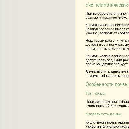
Учет климатических
При выборе растений для
разные климатические усл
Климатические особенност
Каждая растение имеет св
участке, зависит от соот
Некоторым растениям нуж
фотосинтез и получать до
достаточным количеством
Климатические особенност
доступность воды для рас
время как другие требуют 
Важно изучить климатичес
поможет обеспечить здоро
Особенности почвы 
Тип почвы
Первым шагом при выборе 
супеглинистой или супесч
Кислотность почвы
Кислотность почвы оказыв
наиболее благоприятной 