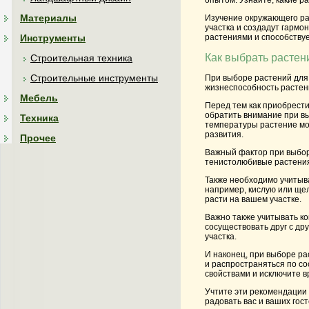
опытом. Узнайте, какие р
Материалы
Изучение окружающего ра
участка и создадут гармо
Инструменты
растениями и способствуе
Как выбрать растен
Строительная техника
Строительные инструменты
При выборе растений для 
жизнеспособность растени
Мебель
Перед тем как приобрести
обратить внимание при вы
Техника
температуры растение мо
развития.
Прочее
Важный фактор при выборе
тенистолюбивые растения
Также необходимо учитыв
например, кислую или ще
расти на вашем участке.
Важно также учитывать к
сосуществовать друг с дру
участка.
И наконец, при выборе ра
и распространяться по со
свойствами и исключите в
Учтите эти рекомендации 
радовать вас и ваших гос