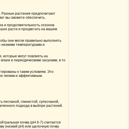
а. Разные растения предпочитают
мат вы сможете обеспечить.
ха и продолжительность сезонов.
ешно расти и процветать на вашем
тобы они могли правильно выполнять
с низкими температурами и
, которые могут повлиять на
влаги и периодическими засухами, в то
тированы к таким условиям. Это
ее легким и эффективным.
 песчаной, глинистой, супесчаной,
еленного подхода в выборе растений.
йтральная почва (pH 6-7) считается
ву (низкий pH) или щелочную почву