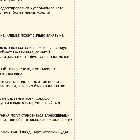
его участка.
 адаптироваться к условиям вашего
спечит более легкий уход за
на. Климат может сильно влиять на
овные показатели, на которые следует
ойкости указывает, до какой
аги растение требует для нормального
лной тени, необходимо выбирать
ые растения.
очитать определенный тип почвы,
 растения, которым будет комфортно
рые растения могут хорошо
руга и создавать гармоничный вид
стения могут становиться агрессивными
растений обязательно ознакомьтесь с их
 гармоничный ландшафт, который будет