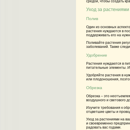
средой, чтобы создать к
Уход за растениями
Полив
Один из основных аспекто
растения нуждаются в пос
поддерживать его на нужн
Поливайте растения регул
заболеваний. Также следи
Удобрение
Растения нуждаются в пи
питательные элементы. И
Удобряйте растения в ну
или плодоношения, поэто
Обрезка
Обрезка – это неотъемле
воздушного и светового д
Изучите требования к обр
отцветшие цветы и прово
Уход за растениями на ва
и своевременно предприни
радовать вас годами.