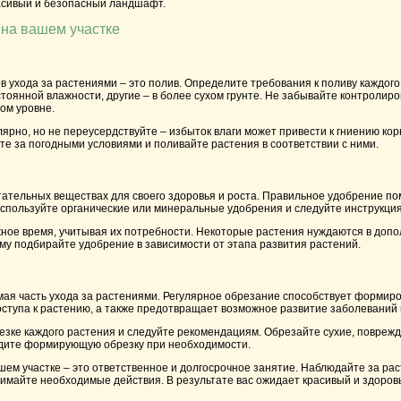
расивый и безопасный ландшафт.
 на вашем участке
в ухода за растениями – это полив. Определите требования к поливу каждог
тоянной влажности, другие – в более сухом грунте. Не забывайте контролиро
ом уровне.
ярно, но не переусердствуйте – избыток влаги может привести к гниению ко
те за погодными условиями и поливайте растения в соответствии с ними.
тательных веществах для своего здоровья и роста. Правильное удобрение п
спользуйте органические или минеральные удобрения и следуйте инструкци
жное время, учитывая их потребности. Некоторые растения нуждаются в доп
му подбирайте удобрение в зависимости от этапа развития растений.
мая часть ухода за растениями. Регулярное обрезание способствует формир
оступа к растению, а также предотвращает возможное развитие заболеваний 
езке каждого растения и следуйте рекомендациям. Обрезайте сухие, повреж
дите формирующую обрезку при необходимости.
шем участке – это ответственное и долгосрочное занятие. Наблюдайте за ра
майте необходимые действия. В результате вас ожидает красивый и здоровы