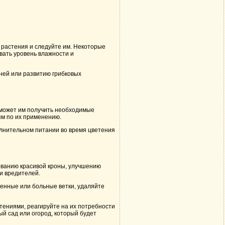
о растения и следуйте им. Некоторые
вать уровень влажности и
рней или развитию грибковых
оможет им получить необходимые
ям по их применению.
олнительном питании во время цветения
ованию красивой кроны, улучшению
и вредителей.
денные или больные ветки, удаляйте
стениями, реагируйте на их потребности
й сад или огород, который будет