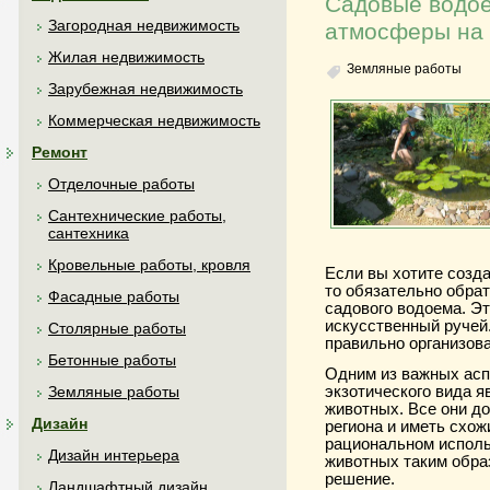
Садовые водое
Загородная недвижимость
атмосферы на 
Жилая недвижимость
Земляные работы
Зарубежная недвижимость
Коммерческая недвижимость
Ремонт
Отделочные работы
Сантехнические работы,
сантехника
Кровельные работы, кровля
Если вы хотите созда
то обязательно обра
Фасадные работы
садового водоема. Эт
искусственный ручей
Столярные работы
правильно организов
Бетонные работы
Одним из важных асп
экзотического вида 
Земляные работы
животных. Все они д
Дизайн
региона и иметь схож
рациональном исполь
Дизайн интерьера
животных таким обра
решение.
Ландшафтный дизайн