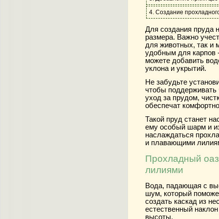
4. Создание прохладного
Для создания пруда 
размера. Важно учест
для животных, так и 
удобным для карпов 
можете добавить вод
уклона и укрытий.
Не забудьте установ
чтобы поддерживать ч
уход за прудом, чис
обеспечат комфортное
Такой пруд станет н
ему особый шарм и из
наслаждаться прохла
и плавающими лилиям
Прохладный оази
лилиями
Вода, падающая с вы
шум, который поможе
создать каскад из н
естественный наклон
высоты.