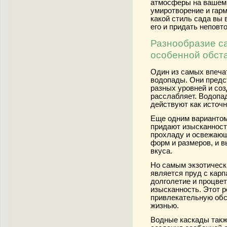
атмосферы на вашем 
умиротворение и гарм
какой стиль сада вы
его и придать неповт
Разнообразие с
особенной обст
Один из самых впеча
водопады. Они предс
разных уровней и со
расслабляет. Водопа
действуют как источн
Еще одним вариантом
придают изысканность
прохладу и освежающ
форм и размеров, и в
вкуса.
Но самым экзотическ
является пруд с кар
долголетие и процвет
изысканность. Этот 
привлекательную обст
жизнью.
Водные каскады такж