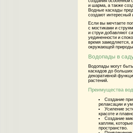
создания особенной 
и шарма, а также соз
Водные каскады пред
создают интересный 
Если вы мечтаете пог
с мостиками и струя
и струи добавляют с
уединенности и споко
время замедляется, 
окружающей природы
Водопады в саду
Водопады могут быть
каскадов до больших 
декоративной функцие
растений.
Преимущества вод
Создание при
релаксации и у
Усиление эст
красоте и плавн
Создание ми
каплям, которы
пространство.
Привлечение 