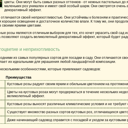
цветы. Они могут быть самых разных оттенков - от нежных пастельных до
маленьких роз уникален и имеет свой особый шарм. Они смотрятся очень
декоративный эффект.
тличаются своей неприхотливостью. Они устойчивы к болезням и практическ
 хорошее освещение и достаточное количество влаги. К тому же, они продол
аз своими яркими цветами.
ые розы являются отличным выбором для тех, кто хочет украсить свой сад и
а позволяют создать великолепный декоративный эффект, который будет рад
гоцветие и неприхотливость
одними из самых популярных сортов для посадки в саду. Они отличаются св
елает их идеальными для украшения любой ландшафтной композиции.
несколькими особенностями, которые привлекают садоводов:
Преимущества
Кустовые розы радуют своим ярким и обильным цветением на протяжении
Цветы на кустовых розах могут продержаться в течение нескольких недел
великолепный эффект.
Кустовые розы выносят различные климатические условия и не требуют 
Существует множество разных сортов кустовых роз, отличающихся цвето
Даже начинающий садовод справится с посадкой и уходом за кустовыми 