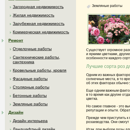
Земляные работы
Загородная недвижимость
Жилая недвижимость
Зарубежная недвижимость
Коммерческая недвижимость
Ремонт
Отделочные работы
Существует огромное разн
и яркими цветками, други
Сантехнические работы,
особенности каждого сорт
сантехника
Лучшие сорта роз д
Кровельные работы, кровля
Одним из важных факторов
Фасадные работы
солнечные места, в то вр
об этих факторах обычно 
Столярные работы
Еще одним важным фактор
в то время как другие от
Бетонные работы
цветка.
Земляные работы
Но самое главное - это в
репутации и опыте. Обрат
Дизайн
Прежде чем приступить к 
Дизайн интерьера
розаеводства. Они смогут
Ландшафтный дизайн
Итак, при выборе розы дл