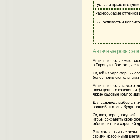
Густые и яркие цветущи
Разнообразие оттенков 
Выносливость и неприхо
Античные розы: эле
Античные розы имеют сво
в Европу из Востока, и с 
Одной из характерных осо
более привлекательными д
Античные розы также отли
насыщенного красного и ф
яркие садовые композици
Для садовода выбор антич
волшебства, они будут пр
Однако, перед покупкой а
чтобы сохранить свою фор
обеспечить им хороший др
В целом, античные розы - 
своими красочными цвета