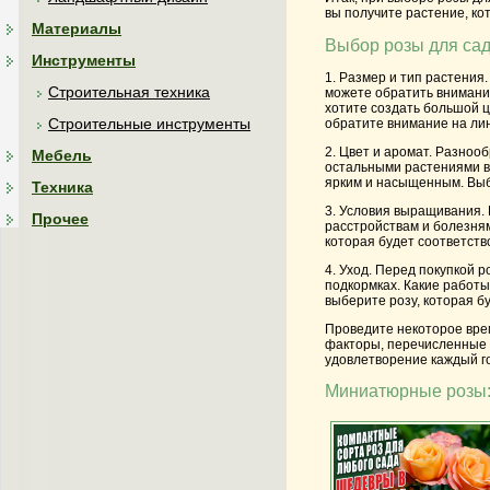
вы получите растение, ко
Материалы
Выбор розы для сада
Инструменты
1. Размер и тип растения.
Строительная техника
можете обратить внимание
хотите создать большой ц
Строительные инструменты
обратите внимание на ли
2. Цвет и аромат.
Разнообр
Мебель
остальными растениями в 
ярким и насыщенным. Выбе
Техника
3. Условия выращивания.
Прочее
расстройствам и болезням
которая будет соответств
4. Уход.
Перед покупкой ро
подкормках. Какие работы
выберите розу, которая бу
Проведите некоторое врем
факторы, перечисленные 
удовлетворение каждый г
Миниатюрные розы: 