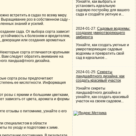
Узнайте, как выбрать и
установить идеальную
садовую постройку для вашего
сада и создайте уютную и...
жно встретить в садах по всему миру.
 Выращивание роз в собственном саду -
деленных знаний и усилий.
2024-01-27:
Садовые водоемы:
создании сада. От выбора сорта зависит
создание умиротворяющего
 устойчивость к болезням и вредителям,
амбиента
и, декорации или создания ароматных
Узнайте, как создать уютные и
умиротворяющие садовые
х. Некоторые сорта отличаются крупными
водоемы и превратить свой
и. Вам следует обратить внимание на
сад в идеальное...
нного ландшафтного дизайна.
2024-01-25:
Секреты
ландшафтного дизайна: как
торые сорта розы предпочитают
создать красивый участок
и степень ее кислотности. Информация
Узнайте секреты
ландшафтного дизайна и
т розы с яркими и большими цветками,
узнайте, как создать красивый
ет зависеть от цвета, аромата и формы
участок на своем садовом...
те отзывы о питомнике, узнайте о его
ли специалистом в области
ты по уходу и подготовке к зиме.
 и репутацию поставщика. В результате