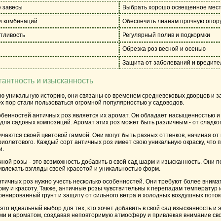
е завесы
Выбрать хорошо освещенное мест
и комбинаций
Обеспечить лианам прочную опор
тливость
Регулярный полив и подкормки
Обрезка роз весной и осенью
Защита от заболеваний и вредите
гантность и изысканность
ю уникальную историю, они связаны со временем средневековых дворцов и за
тех пор стали пользоваться огромной популярностью у садоводов.
бенностей античных роз является их аромат. Он обладает насыщенностью и 
ля садовых композиций. Аромат этих роз может быть различным - от сладкого
чаются своей цветовой гаммой. Они могут быть разных оттенков, начиная от 
иолетового. Каждый сорт античных роз имеет свою уникальную окраску, что 
и.
ной розы - это возможность добавить в свой сад шарм и изысканность. Они 
ивлекать взгляды своей красотой и уникальностью форм.
нтичных роз нужно учесть несколько особенностей. Они требуют более внимат
му и красоту. Также, античные розы чувствительны к перепадам температур 
енированный грунт и защиту от сильного ветра и холодных воздушных потоко
это идеальный выбор для тех, кто хочет добавить в свой сад изысканность и 
ми и ароматом, создавая неповторимую атмосферу и привлекая внимание сво