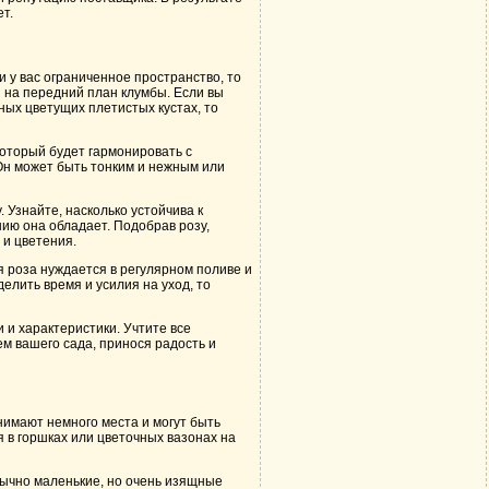
т.
и у вас ограниченное пространство, то
 на передний план клумбы. Если вы
ных цветущих плетистых кустах, то
который будет гармонировать с
 Он может быть тонким и нежным или
Узнайте, насколько устойчива к
нию она обладает. Подобрав розу,
 и цветения.
я роза нуждается в регулярном поливе и
елить время и усилия на уход, то
 и характеристики. Учтите все
м вашего сада, принося радость и
нимают немного места и могут быть
 в горшках или цветочных вазонах на
бычно маленькие, но очень изящные