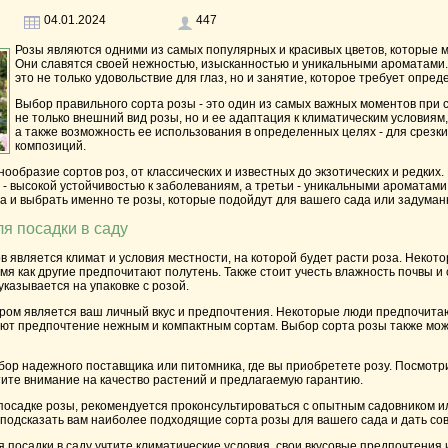
04.01.2024
447
Розы являются одними из самых популярных и красивых цветов, которые мо
Они славятся своей нежностью, изысканностью и уникальными ароматами.
это не только удовольствие для глаз, но и занятие, которое требует опре
Выбор правильного сорта розы - это один из самых важных моментов при 
не только внешний вид розы, но и ее адаптация к климатическим условиям,
а также возможность ее использования в определенных целях - для срезк
композиций.
ообразие сортов роз, от классических и известных до экзотических и редки
е - высокой устойчивостью к заболеваниям, а третьи - уникальными ароматам
а и выбрать именно те розы, которые подойдут для вашего сада или задума
ля посадки в саду
 является климат и условия местности, на которой будет расти роза. Неко
емя как другие предпочитают полутень. Также стоит учесть влажность почвы 
указывается на упаковке с розой.
ом является ваш личный вкус и предпочтения. Некоторые люди предпочитаю
дают предпочтение нежным и компактным сортам. Выбор сорта розы также мож
ыбор надежного поставщика или питомника, где вы приобретете розу. Посмотри
ите внимание на качество растений и предлагаемую гарантию.
посадке розы, рекомендуется проконсультироваться с опытным садовником и
 подсказать вам наиболее подходящие сорта розы для вашего сада и дать сове
я посадки в саду учтите климатические условия, свои вкусовые предпочтения