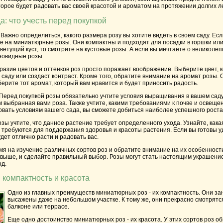
торое будет радовать вас своей красотой и ароматом на протяжении долгих ле
: что учесть перед покупкой
Важно определиться, какого размера розу вы хотите видеть в своем саду. Есл
 на миниатюрные розы. Они компактны и подходят для посадки в горшки или
ветущий куст, то смотрите на кустовые розы. А если вы мечтаете о великолеп
новидные розы.
азие цветов и оттенков роз просто поражает воображение. Выберите цвет, 
саду или создаст контраст. Кроме того, обратите внимание на аромат розы.
рите тот аромат, который вам нравится и будет приносить радость.
Перед покупкой розы обязательно учтите условия выращивания в вашем саду. 
 выбранная вами роза. Также учтите, какими требованиями к почве и освеще
овать условиям вашего сада, вы сможете добиться наиболее успешного роста
зы учтите, что данное растение требует определенного ухода. Узнайте, кака
 требуются для поддержания здоровья и красоты растения. Если вы готовы уд
дет отлично расти и радовать вас.
я на изучение различных сортов роз и обратите внимание на их особенности
выше, и сделайте правильный выбор. Розы могут стать настоящим украшение
од.
компактность и красота
Одно из главных преимуществ миниатюрных роз - их компактность. Они за
высажены даже на небольшом участке. К тому же, они прекрасно смотрятся
балконе или террасе.
Еще одно достоинство миниатюрных роз - их красота. У этих сортов роз о