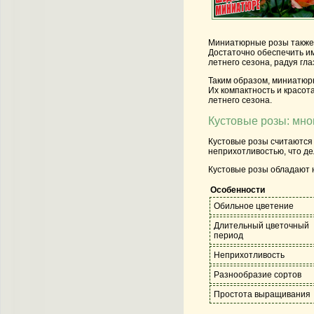
Миниатюрные розы также о
Достаточно обеспечить им
летнего сезона, радуя гл
Таким образом, миниатюрн
Их компактность и красот
летнего сезона.
Кустовые розы: мно
Кустовые розы считаются 
неприхотливостью, что д
Кустовые розы обладают 
Особенности
Обильное цветение
Длительный цветочный
период
Неприхотливость
Разнообразие сортов
Простота выращивания