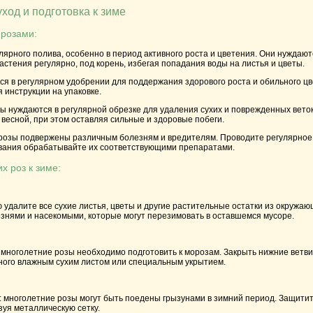
ход и подготовка к зиме
 розами:
лярного полива, особенно в период активного роста и цветения. Они нуждают
астения регулярно, под корень, избегая попадания воды на листья и цветы.
ся в регулярном удобрении для поддержания здорового роста и обильного ц
я инструкции на упаковке.
ы нуждаются в регулярной обрезке для удаления сухих и поврежденных веток
весной, при этом оставляя сильные и здоровые побеги.
розы подвержены различным болезням и вредителям. Проводите регулярное
вания обрабатывайте их соответствующими препаратами.
х роз к зиме:
ю удалите все сухие листья, цветы и другие растительные остатки из окружа
знями и насекомыми, которые могут перезимовать в оставшемся мусоре.
 многолетние розы необходимо подготовить к морозам. Закрыть нижние ветви
ного влажным сухим листом или специальным укрытием.
: многолетние розы могут быть поедены грызунами в зимний период. Защити
зуя металлическую сетку.