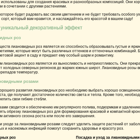
 использованы для создания красивых и разнообразных композиций. Они хор
или в сочетании с другими растениями.
которое будет радовать вас своим цветением и не будет требовать особого у
 сорт, который вам нравится, и наслаждайтесь его красотой в вашем саду!
 уникальный декоративный эффект
идных роз
ществ лиановидных роз является их способность образовывать густые и ярк
етиями, которые могут быть различных оттенков и оттеночных комбинаций. 
етовой акцент в саду и придают ему особый шарм и романтику.
 лиановидных роз является их выносливость и неприхотливость. Они прекр
от холодных северных регионов до жарких южных широт. Лиановидные розы в
ерепадов температур.
ановидными розами
хорошего развития лиановидных роз необходимо выбрать хорошо освещенное
та, где получают достаточное количество света и тепла. Кроме того, необхо
репить свои гибкие стебли.
ами сводится к обеспечению им регулярного полива, подкормкам и удалению 
ять обрезку лиановидных роз для формирования красивой и компактной крон
м активного сезона роста или после его завершения.
 уходе за лиановидными розами следует уделить защите растений от забол
ых и насекомых инфекций помогут сохранить здоровье и красоту роз.
дных роз
Посадка и уход за лиановидными