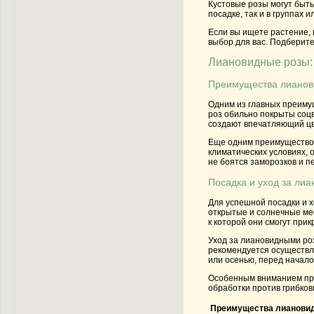
Кустовые розы могут быть
посадке, так и в группах 
Если вы ищете растение, 
выбор для вас. Подберите
Лиановидные розы:
Преимущества лианов
Одним из главных преиму
роз обильно покрыты соцв
создают впечатляющий цв
Еще одним преимуществом
климатических условиях, 
не боятся заморозков и п
Посадка и уход за ли
Для успешной посадки и 
открытые и солнечные мес
к которой они смогут прик
Уход за лиановидными роз
рекомендуется осуществл
или осенью, перед начало
Особенным вниманием при
обработки против грибков
Преимущества лианови