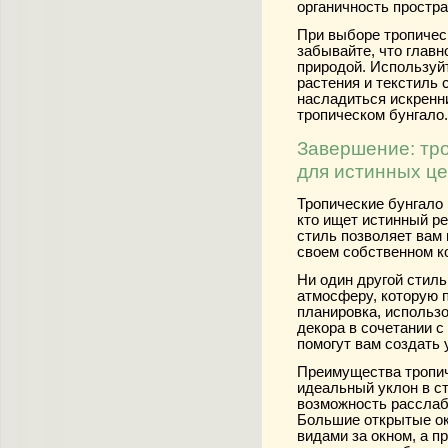
органичность простра
При выборе тропичес
забывайте, что главн
природой. Используй
растения и текстиль 
насладиться искренн
тропическом бунгало.
Завершение: тро
для истинных це
Тропические бунгало
кто ищет истинный ре
стиль позволяет вам
своем собственном к
Ни один другой стил
атмосферу, которую 
планировка, использ
декора в сочетании 
помогут вам создать 
Преимущества тропич
идеальный уклон в с
возможность расслаб
Большие открытые о
видами за окном, а 