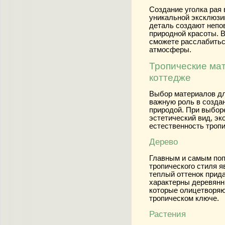
Создание уголка рая
уникальной эксклюзи
деталь создают непо
природной красоты. 
сможете расслабитьс
атмосферы.
Тропические ма
коттедже
Выбор материалов дл
важную роль в созда
природой. При выбор
эстетический вид, эк
естественность тропи
Дерево
Главным и самым по
тропического стиля я
теплый оттенок прид
характерны деревянн
которые олицетворяют
тропическом ключе.
Растения