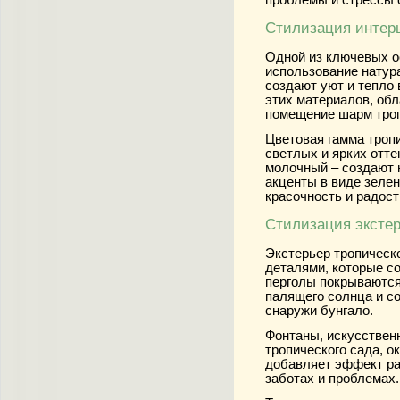
Стилизация интер
Одной из ключевых о
использование натур
создают уют и тепло 
этих материалов, об
помещение шарм троп
Цветовая гамма троп
светлых и ярких отте
молочный – создают 
акценты в виде зеле
красочность и радост
Стилизация эксте
Экстерьер тропическ
деталями, которые с
перголы покрываютс
палящего солнца и с
снаружи бунгало.
Фонтаны, искусствен
тропического сада, 
добавляет эффект ра
заботах и проблемах.