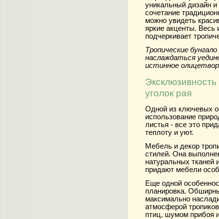
уникальный дизайн и
сочетание традицион
можно увидеть краси
яркие акценты. Весь 
подчеркивает тропич
Тропические бунгало 
наслаждаться уедине
истинное олицетвор
Эксклюзивность 
уголок рая
Одной из ключевых о
использование приро
листья - все это при
теплоту и уют.
Мебель и декор тропи
стилей. Она выполне
натуральных тканей и
придают мебели особу
Еще одной особеннос
планировка. Обширны
максимально наслади
атмосферой тропиков
птиц, шумом прибоя 