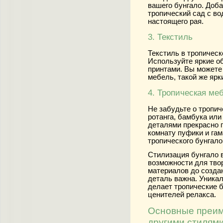
вашего бунгало. Доба
тропический сад с в
настоящего рая.
3. Текстиль
Текстиль в тропичес
Используйте яркие о
принтами. Вы можете
мебель, такой же ярк
4. Тропическая ме
Не забудьте о тропи
ротанга, бамбука или
деталями прекрасно п
комнату пуфики и гам
тропического бунгало
Стилизация бунгало 
возможности для тво
материалов до созда
деталь важна. Уникал
делает тропические 
ценителей релакса.
Основные преим
другими стилям