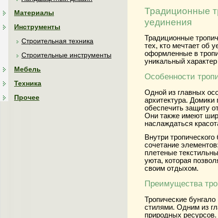
Традиционные т
Материалы
уединения
Инструменты
Традиционные тропич
Строительная техника
тех, кто мечтает об 
оформленные в тропи
Строительные инструменты
уникальный характер
Мебель
Особенности тропи
Техника
Одной из главных ос
Прочее
архитектура. Домики
обеспечить защиту о
Они также имеют шир
наслаждаться красот
Внутри тропического
сочетание элементов
плетеные текстильны
уюта, которая позво
своим отдыхом.
Преимущества тро
Тропические бунгало
стилями. Одним из г
природных ресурсов.