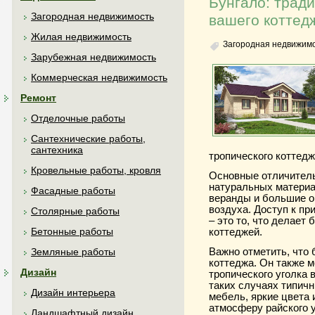
Бунгало: трад
Загородная недвижимость
вашего коттед
Жилая недвижимость
Загородная недвижим
Зарубежная недвижимость
Коммерческая недвижимость
Ремонт
Отделочные работы
Сантехнические работы,
сантехника
тропического коттедж
Кровельные работы, кровля
Основные отличитель
натуральных материал
Фасадные работы
веранды и большие о
воздуха. Доступ к пр
Столярные работы
– это то, что делает
Бетонные работы
коттеджей.
Важно отметить, что 
Земляные работы
коттеджа. Он также 
Дизайн
тропического уголка 
таких случаях типичн
Дизайн интерьера
мебель, яркие цвета 
атмосферу райского у
Ландшафтный дизайн