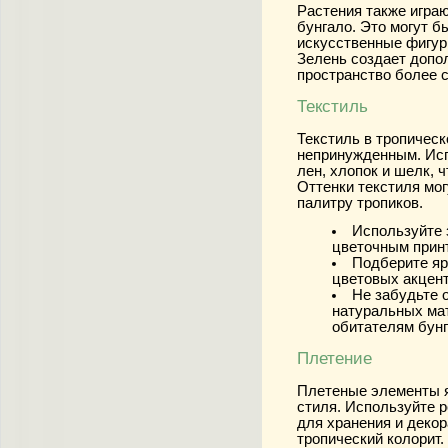
Растения также игра
бунгало. Это могут б
искусственные фигур
Зелень создает допо
пространство более 
Текстиль
Текстиль в тропическ
непринужденным. Исп
лен, хлопок и шелк, 
Оттенки текстиля мо
палитру тропиков.
Используйте 
цветочным прин
Подберите яр
цветовых акцент
Не забудьте о
натуральных ма
обитателям бунг
Плетение
Плетеные элементы я
стиля. Используйте 
для хранения и деко
тропический колорит.