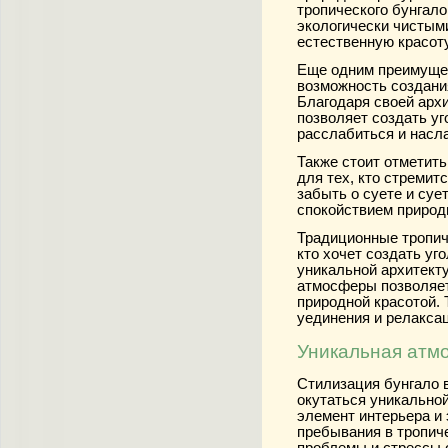
тропического бунгало
экологически чистым
естественную красоту
Еще одним преимущес
возможность создания
Благодаря своей архи
позволяет создать уг
расслабиться и насл
Также стоит отметить
для тех, кто стремит
забыть о суете и суе
спокойствием природ
Традиционные тропиче
кто хочет создать уг
уникальной архитект
атмосферы позволяет
природной красотой.
уединения и релакса
Уникальная атм
Стилизация бунгало 
окутаться уникально
элемент интерьера и
пребывания в тропиче
проблемы и стрессы 