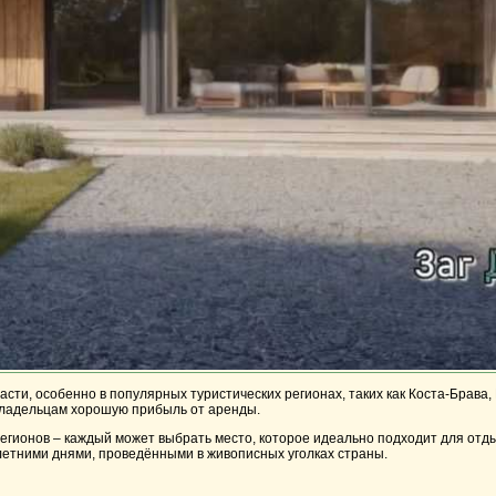
сти, особенно в популярных туристических регионах, таких как Коста-Брава,
 владельцам хорошую прибыль от аренды.
регионов – каждый может выбрать место, которое идеально подходит для отд
 летними днями, проведёнными в живописных уголках страны.