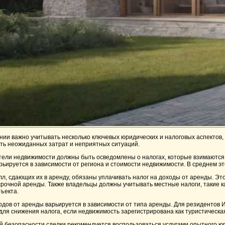
ании важно учитывать несколько ключевых юридических и налоговых аспектов
ть неожиданных затрат и неприятных ситуаций.
тели недвижимости должны быть осведомлены о налогах, которые взимаются п
варьируется в зависимости от региона и стоимости недвижимости. В среднем э
лл, сдающих их в аренду, обязаны уплачивать налог на доходы от аренды. Э
срочной аренды. Также владельцы должны учитывать местные налоги, такие как
ъекта.
одов от аренды варьируется в зависимости от типа аренды. Для резидентов 
ля снижения налога, если недвижимость зарегистрирована как туристическая
 безопасности сделки рекомендуется воспользоваться услугами опытного юри