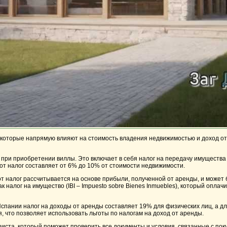
, которые напрямую влияют на стоимость владения недвижимостью и доход о
ри приобретении виллы. Это включает в себя налог на передачу имущества (
тот налог составляет от 6% до 10% от стоимости недвижимости.
тот налог рассчитывается на основе прибыли, полученной от аренды, и может
 налог на имущество (IBI – Impuesto sobre Bienes Inmuebles), который оплач
Испании налог на доходы от аренды составляет 19% для физических лиц, а д
, что позволяет использовать льготы по налогам на доход от аренды.
ста, который поможет проверить все документы и условия, связанные с поку