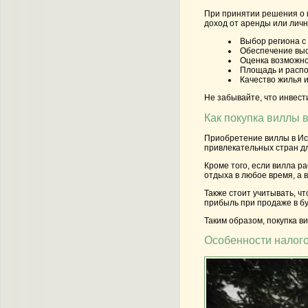
При принятии решения о п
доход от аренды или лич
Выбор региона с
Обеспечение высо
Оценка возможно
Площадь и распо
Качество жилья и
Не забывайте, что инвест
Как покупка виллы 
Приобретение виллы в Исп
привлекательных стран дл
Кроме того, если вилла р
отдыха в любое время, а 
Также стоит учитывать, ч
прибыль при продаже в б
Таким образом, покупка в
Особенности налого