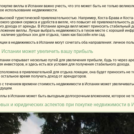
окупке виллы в Испании важно учесть, что это может быть не только великол
ное использование недвижимости.
 высокой туристической привлекательностью. Например, Коста-Брава и Кост
кого уровня сервиса и удобств в вилле, что повысит её привлекательность д
го дохода от аренды. В Испании аренда вилл может приносить стабильный до
ложение виллы. Лучше выбрать недвижимость в тихом месте с хорошей инфра
 наличие удобных зон для отдыха, таких как бассейн или сад.
иции в недвижимость в Испании могут сочетать оба направления: личное поль
в Испании может увеличить вашу прибыль
ании открывает несколько путей для увеличения прибыли, будь то через ар
я инвесторов, и здесь есть все условия для получения стабильного дохода.
асположена в привлекательной для отдыха локации, она будет приносить не т
в остальное время получать доход от арендаторов.
то с течением времени стоимость недвижимости в Испании может увеличиваться
удущем.
иллы в Испании может быть выгодным долгосрочным вложением, которое не то
вых и юридических аспектов при покупке недвижимости в 