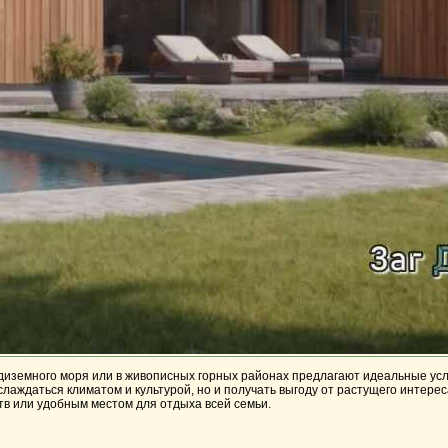
иземного моря или в живописных горных районах предлагают идеальные усло
аждаться климатом и культурой, но и получать выгоду от растущего интереса 
тв или удобным местом для отдыха всей семьи.