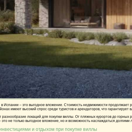
ы в Испании – это выгодное вложение. Стоимость недвижимости продолжает ра
айонах имеют высокий спрос среди туристов и арендаторов, что гарантирует
 разнообразие локаций для покупки виллы. От пляжных курортов до горных 
 это не только выгодное вложение, но и возможность наслаждаться долгими
инвестициями и отдыхом при покупке виллы