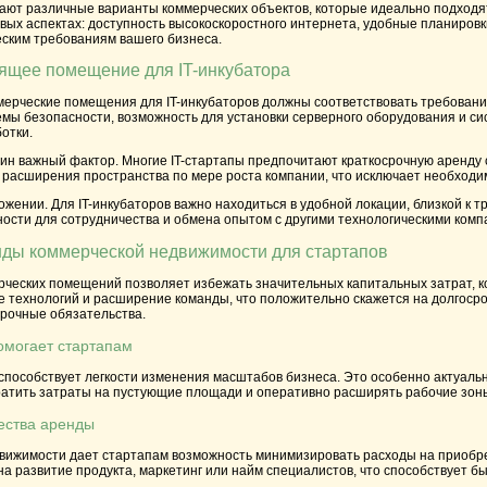
ют различные варианты коммерческих объектов, которые идеально подходят 
вых аспектах: доступность высокоскоростного интернета, удобные планировк
еским требованиям вашего бизнеса.
ящее помещение для IT-инкубатора
мерческие помещения для IT-инкубаторов должны соответствовать требовани
мы безопасности, возможность для установки серверного оборудования и си
отки.
ин важный фактор. Многие IT-стартапы предпочитают краткосрочную аренду 
 расширения пространства по мере роста компании, что исключает необходим
жении. Для IT-инкубаторов важно находиться в удобной локации, близкой к т
ности для сотрудничества и обмена опытом с другими технологическими комп
ды коммерческой недвижимости для стартапов
рческих помещений позволяет избежать значительных капитальных затрат, к
е технологий и расширение команды, что положительно скажется на долгоср
срочные обязательства.
омогает стартапам
способствует легкости изменения масштабов бизнеса. Это особенно актуальн
ратить затраты на пустующие площади и оперативно расширять рабочие зоны,
ства аренды
вижимости дает стартапам возможность минимизировать расходы на приобре
а развитие продукта, маркетинг или найм специалистов, что способствует б