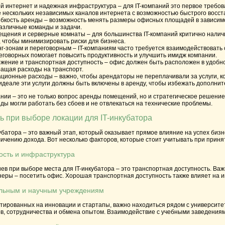
й интернет и надежная инфраструктура
– для IT-компаний это первое требо
 нескольких независимых каналов интернета с возможностью быстрого восста
ибкость аренды
– возможность менять размеры офисных площадей в зависимо
азличные команды и задачи.
ещения и серверные комнаты
– для большинства IT-компаний критично нали
чтобы минимизировать риски для бизнеса.
нг-зонам и переговорным
– IT-компаниям часто требуется взаимодействовать
говорных помогает повысить продуктивность и улучшить имидж компании.
жение и транспортная доступность
– офис должен быть расположен в удобном
кращая расходы на транспорт.
ационные расходы
– важно, чтобы арендаторы не переплачивали за услуги, к
идеале эти услуги должны быть включены в аренду, чтобы избежать дополнит
ании – это не только вопрос аренды помещений, но и стратегическое решен
ы могли работать без сбоев и не отвлекаться на технические проблемы.
ь при выборе локации для IT-инкубатора
убатора – это важный этап, который оказывает прямое влияние на успех биз
ичению дохода. Вот несколько факторов, которые стоит учитывать при прин
ость и инфраструктура
ев при выборе места для IT-инкубатора – это транспортная доступность. Важ
неры – посетить офис. Хорошая транспортная доступность также влияет на 
ельным и научным учреждениям
ентированных на инновации и стартапы, важно находиться рядом с универси
в, сотрудничества и обмена опытом. Взаимодействие с учебными заведениями