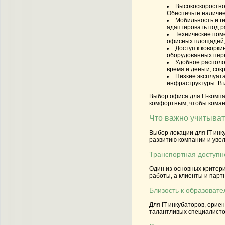
Высокоскоростно
Обеспечьте наличие
Мобильность и г
адаптировать под р
Технические пом
офисных площадей, 
Доступ к коворки
оборудованных пере
Удобное располо
время и деньги, со
Низкие эксплуат
инфраструктуры. В 
Выбор офиса для IT-комп
комфортным, чтобы команд
Что важно учитыват
Выбор локации для IT-инк
развитию компании и увел
Транспортная доступн
Один из основных критери
работы, а клиенты и парт
Близость к образоват
Для IT-инкубаторов, ори
талантливых специалисто