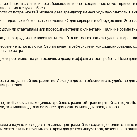
вание. Плохая связь или нестабильное интернет-соединение может привести к
новления в случае сбоев.
сти от потребностей бизнеса дает арендаторам необходимую гибкость. Важ
чие надежных и безопасных помещений для серверов и оборудования. Это тр
 с другими стартапами или проводить встречи с клиентами. Наличие совмест
 для сотрудников и клиентов месте. Это не только повысит удовлетвореннос
оторые не используются. Это включает в себя систему кондиционирования, ох
ельных затрат.
ие, которое влияет на долгосрочный доход и эффективность работы. Помеще
неса и его дальнейшее развитие. Локация должна обеспечивать удобство для 
ятии решения.
но, чтобы офисы находились в районе с развитой транспортной сетью, чтобы
имидж компании, делая ее более привлекательной для арендаторов.
тетами и научно-исследовательскими центрами. Это создает дополнительные
 может стать ключевым фактором для успеха инкубатора, особенно на ранни