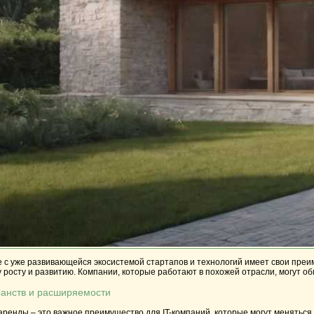
 с уже развивающейся экосистемой стартапов и технологий имеет свои преим
 росту и развитию. Компании, которые работают в похожей отрасли, могут о
ранств и расширяемости
аренды – это важное преимущество для IT-компаний, которые могут меняться