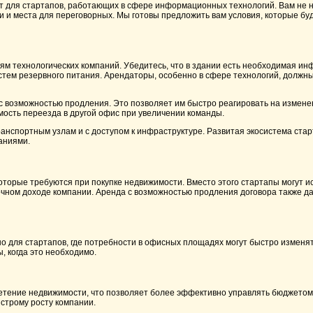
для стартапов, работающих в сфере информационных технологий. Вам не ну
и и места для переговорных. Мы готовы предложить вам условия, которые буд
ям технологических компаний. Убедитесь, что в здании есть необходимая ин
стем резервного питания. Арендаторы, особенно в сфере технологий, должн
с возможностью продления. Это позволяет им быстро реагировать на изменен
ость переезда в другой офис при увеличении команды.
ранспортным узлам и с доступом к инфраструктуре. Развитая экосистема стар
аниями.
оторые требуются при покупке недвижимости. Вместо этого стартапы могут 
очном доходе компании. Аренда с возможностью продления договора также д
о для стартапов, где потребности в офисных площадях могут быстро изменят
 когда это необходимо.
тение недвижимости, что позволяет более эффективно управлять бюджетом 
ыстрому росту компании.