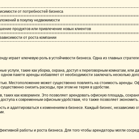
висимости от потребностей бизнеса
вложений в покупку недвижимости
шение продуктов или привлечение новых клиентов
зависимости от роста компании
ду играет ключевую роль в устойчивости бизнеса. Одна из главных стратегий
услуги, такие как уборка, охрана, доступ к переговорным комнатам, или да
 одном пакете аренды избавляет от необходимости заключать несколько дог
тью. Местоположение может существенно повлиять на стоимость аренды. Оф
ущественно снизить расходы, при этом не теряя в удобстве.
в, таких как коворкинги. Это позволяет арендовать офисную площадь, сохран
доступа к современным офисным удобствам, что также позволяет экономить.
ть и адаптироваться к изменениям в бизнесе. Каждый бизнес, независимо о
ми.
фективной работы и роста бизнеса. Для того чтобы арендаторы могли сосред