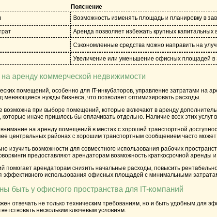
Пояснение
ы
Возможность изменять площадь и планировку в за
трат
Аренда позволяет избежать крупных капитальных 
Сэкономленные средства можно направить на улуч
Увеличение или уменьшение офисных площадей в 
ы на аренду коммерческой недвижимости
ских помещений, особенно для IT-инкубаторов, управление затратами на арен
д меняющиеся нужды бизнеса, что позволяет оптимизировать расходы.
 возможна при выборе помещений, которые включают в аренду дополнительные 
которые иначе пришлось бы оплачивать отдельно. Наличие всех этих услуг в
 внимание на аренду помещений в местах с хорошей транспортной доступнос
нее центральных районах с хорошим транспортным сообщением часто может с
ьно изучить возможности для совместного использования рабочих пространст
коворкинги предоставляют арендаторам возможность краткосрочной аренды и 
й помогает арендаторам снизить начальные расходы, повысить рентабельнос
я эффективного использования офисных площадей с минимальными затрата
ны быть у офисного пространства для IT-компаний
жен отвечать не только техническим требованиям, но и быть удобным для эф
тветствовать нескольким ключевым условиям.