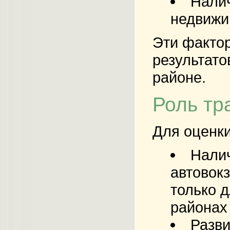
Налич
недвижи
Эти фактор
результат
районе.
Роль тр
Для оценки
Налич
автовок
только д
районах 
Разви