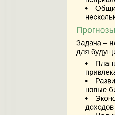
Общий
нескольк
Прогнозы
Задача – н
для будущ
Планы
привлек
Разви
новые б
Эконо
доходов