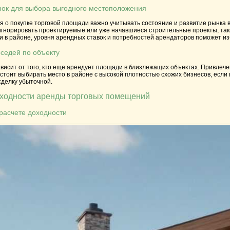
нок для выбора выгодного местоположения
 о покупке торговой площади важно учитывать состояние и развитие рынка 
игнорировать проектируемые или уже начавшиеся строительные проекты, так
ии в районе, уровня арендных ставок и потребностей арендаторов поможет 
седей по объекту
исит от того, кто еще арендует площади в близлежащих объектах. Привлече
 стоит выбирать место в районе с высокой плотностью схожих бизнесов, есл
сделку убыточной.
оходности аренды торговых помещений
 расчете доходности