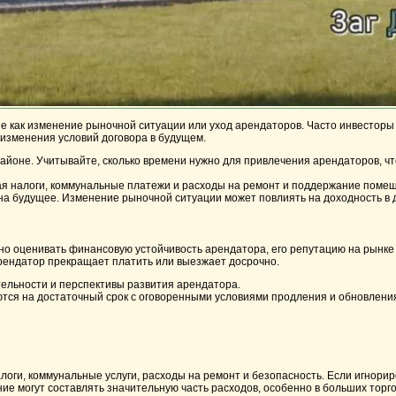
кие как изменение рыночной ситуации или уход арендаторов. Часто инвесторы
 изменения условий договора в будущем.
йоне. Учитывайте, сколько времени нужно для привлечения арендаторов, чт
ая налоги, коммунальные платежи и расходы на ремонт и поддержание поме
 на будущее. Изменение рыночной ситуации может повлиять на доходность в 
жно оценивать финансовую устойчивость арендатора, его репутацию на рынке
арендатор прекращает платить или выезжает досрочно.
ельности и перспективы развития арендатора.
тся на достаточный срок с оговоренными условиями продления и обновлени
логи, коммунальные услуги, расходы на ремонт и безопасность. Если игнори
е могут составлять значительную часть расходов, особенно в больших торг