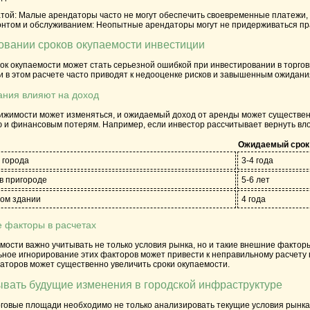
той:
Малые арендаторы часто не могут обеспечить своевременные платежи, 
нтом и обслуживанием:
Неопытные арендаторы могут не придерживаться прав
овании сроков окупаемости инвестиции
ок окупаемости может стать серьезной ошибкой при инвестировании в торго
 в этом расчете часто приводят к недооценке рисков и завышенным ожидани
ния влияют на доход
ижимости может изменяться, и ожидаемый доход от аренды может существенн
 и финансовым потерям. Например, если инвестор рассчитывает вернуть влож
Ожидаемый срок
 города
3-4 года
в пригороде
5-6 лет
ром здании
4 года
е факторы в расчетах
ости важно учитывать не только условия рынка, но и такие внешние фактор
ьное игнорирование этих факторов может привести к неправильному расчету
аторов может существенно увеличить сроки окупаемости.
вать будущие изменения в городской инфраструктуре
говые площади необходимо не только анализировать текущие условия рынка,