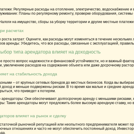
латежи:
Регулярные расходы на отопление, электричество, водоснабжение и 
луживание:
Планы по регулярному ремонту, проверке оборудования, системы 
Налоги на имущество, сборы за уборку территории и другие местные платежи
ри расчетах
 роста затрат:
Оцените, как расходы могут изменяться в течение нескольких 
ров аренды:
Убедитесь, что все расходы, связанные с эксплуатацией, прави
ыбор типа арендатора влияет на доходность
не просто вопрос надежности и финансовой устойчивости, но и важный факто
и, увеличению расходов на содержание объекта или даже досрочному растор
ияет на стабильность дохода
зными – от крупных сетевых брендов до местных бизнесов. Когда вы выбирае
доход и меньше подвержены рискам. В то время как малые и средние аренда
рыться, что приведет к потерям.
 арендаторы:
Они обеспечивают долгосрочную аренду с меньшими рисками, н
ры:
Такие арендаторы могут предложить более высокую арендную ставку, но в
аторов влияет на рынок и сделку
статочной рыночной репутацией или неопытного предпринимателя может прив
очных отношениях и часто не могут обеспечить постоянный доход. Инвестор
ода.