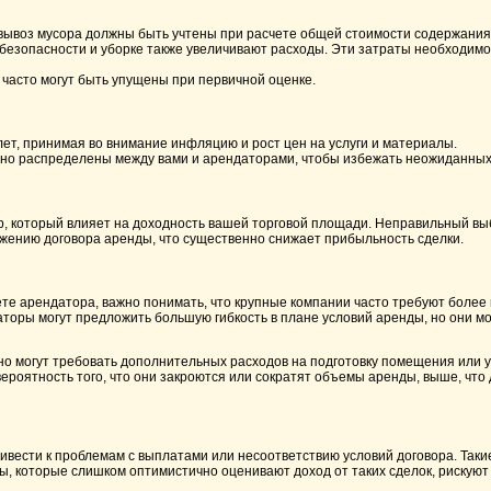
вывоз мусора должны быть учтены при расчете общей стоимости содержания
безопасности и уборке также увеличивают расходы. Эти затраты необходимо
 часто могут быть упущены при первичной оценке.
лет, принимая во внимание инфляцию и рост цен на услуги и материалы.
льно распределены между вами и арендаторами, чтобы избежать неожиданных
р, который влияет на доходность вашей торговой площади. Неправильный вы
жению договора аренды, что существенно снижает прибыльность сделки.
те арендатора, важно понимать, что крупные компании часто требуют более 
торы могут предложить большую гибкость в плане условий аренды, но они м
о могут требовать дополнительных расходов на подготовку помещения или ус
ероятность того, что они закроются или сократят объемы аренды, выше, что 
ести к проблемам с выплатами или несоответствию условий договора. Таки
ы, которые слишком оптимистично оценивают доход от таких сделок, рискую