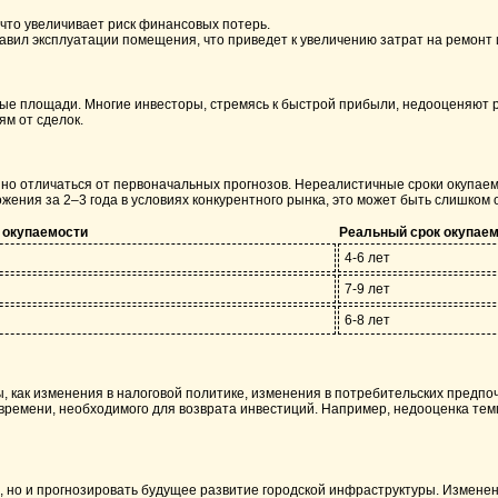
что увеличивает риск финансовых потерь.
ил эксплуатации помещения, что приведет к увеличению затрат на ремонт 
вые площади. Многие инвесторы, стремясь к быстрой прибыли, недооценяют
ям от сделок.
о отличаться от первоначальных прогнозов. Нереалистичные сроки окупаемо
ения за 2–3 года в условиях конкурентного рынка, это может быть слишком 
 окупаемости
Реальный срок окупае
4-6 лет
7-9 лет
6-8 лет
ы, как изменения в налоговой политике, изменения в потребительских предп
 времени, необходимого для возврата инвестиций. Например, недооценка тем
 но и прогнозировать будущее развитие городской инфраструктуры. Изменен