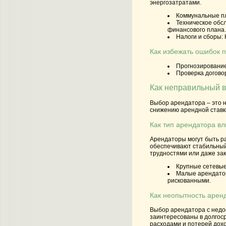
энергозатратами.
Коммунальные п
Техническое обс
финансового плана.
Налоги и сборы:
Как избежать ошибок п
Прогнозирование
Проверка догово
Как неправильный в
Выбор арендатора – это 
снижению арендной ставк
Как тип арендатора вл
Арендаторы могут быть ра
обеспечивают стабильный 
трудностями или даже зак
Крупные сетевые
Малые арендато
рискованными.
Как неопытность аренд
Выбор арендатора с недо
заинтересованы в долгоср
расходами и потерей дох