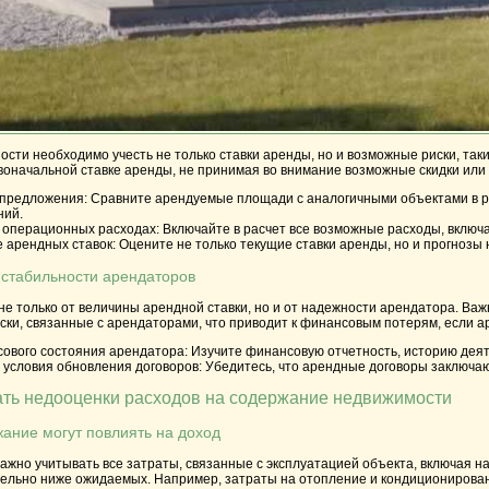
ости необходимо учесть не только ставки аренды, но и возможные риски, та
воначальной ставке аренды, не принимая во внимание возможные скидки или
 предложения:
Сравните арендуемые площади с аналогичными объектами в ра
ний.
 операционных расходах:
Включайте в расчет все возможные расходы, включ
 арендных ставок:
Оцените не только текущие ставки аренды, но и прогнозы
 стабильности арендаторов
не только от величины арендной ставки, но и от надежности арендатора. Ва
ски, связанные с арендаторами, что приводит к финансовым потерям, если 
ового состояния арендатора:
Изучите финансовую отчетность, историю деят
 условия обновления договоров:
Убедитесь, что арендные договоры заключаю
ать недооценки расходов на содержание недвижимости
жание могут повлиять на доход
ажно учитывать все затраты, связанные с эксплуатацией объекта, включая на
ельно ниже ожидаемых. Например, затраты на отопление и кондиционировани