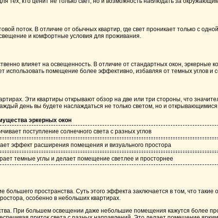
я тех, кто ценит не только свет, но и возможность наблюдать за окружающи
овой поток. В отличие от обычных квартир, где свет проникает только с одн
освещение и комфортные условия для проживания.
ственно влияет на освещенность. В отличие от стандартных окон, эркерные к
ет использовать помещение более эффективно, избавляя от темных углов и 
артирах. Эти квартиры открывают обзор на две или три стороны, что значит
каждый день вы будете наслаждаться не только светом, но и открывающимися 
мущества эркерных окон
ичивает поступление солнечного света с разных углов
ает эффект расширения помещения и визуального простора
рает темные углы и делает помещение светлее и просторнее
большего пространства. Суть этого эффекта заключается в том, что такие 
ростора, особенно в небольших квартирах.
ранства. При большем освещении даже небольшие помещения кажутся более пр
беспечивая приток света с разных направлений. Это делает помещение ярким 