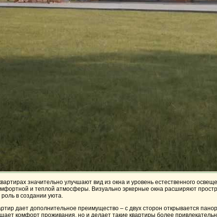
квартирах значительно улучшают вид из окна и уровень естественного освеще
омфортной и теплой атмосферы. Визуально эркерные окна расширяют простран
 роль в создании уюта.
артир дает дополнительное преимущество – с двух сторон открывается пан
ышает комфорт проживания, но и делает такие квартиры более привлекательн