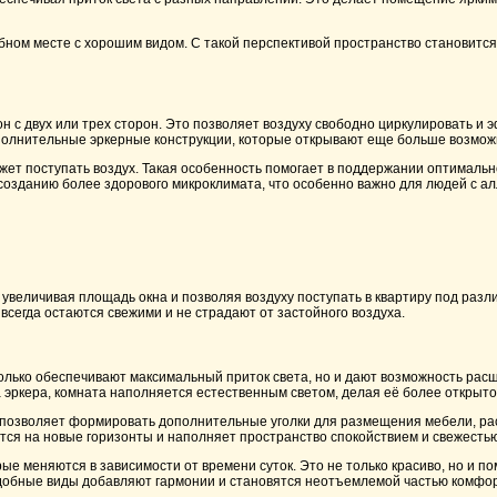
ном месте с хорошим видом. С такой перспективой пространство становится 
 с двух или трех сторон. Это позволяет воздуху свободно циркулировать и 
полнительные эркерные конструкции, которые открывают еще больше возможн
ожет поступать воздух. Такая особенность помогает в поддержании оптималь
 созданию более здорового микроклимата, что особенно важно для людей с 
 увеличивая площадь окна и позволяя воздуху поступать в квартиру под раз
сегда остаются свежими и не страдают от застойного воздуха.
олько обеспечивают максимальный приток света, но и дают возможность расш
 эркера, комната наполняется естественным светом, делая её более открыто
 позволяет формировать дополнительные уголки для размещения мебели, рас
ется на новые горизонты и наполняет пространство спокойствием и свежестью
е меняются в зависимости от времени суток. Это не только красиво, но и п
одобные виды добавляют гармонии и становятся неотъемлемой частью комфо