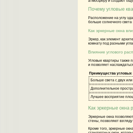
атмосферу и создают ощущ
Почему угловые кв
Расположение на углу зда
больше солнечного света
Как эркерные окна вли
Эркер, как элемент архит
комнату под разными угла
Влияние углового рас
Угловые квартиры также п
и позволяет наслаждаться
Преимущества угловых 
Больше света с двух или
Дополнительное простр
Лучшее восприятие пло
Как эркерные окна
Эркерные окна позволяют
стены, позволяют взгляду
Кроме того, эркерные ок
стандартных окон, которы