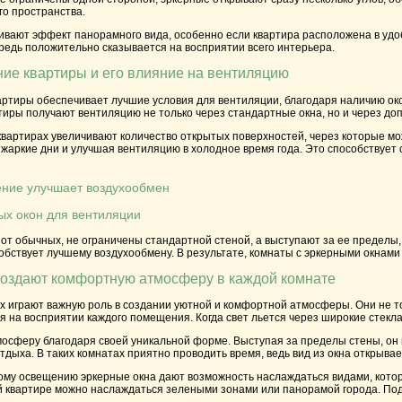
го пространства.
ивают эффект панорамного вида, особенно если квартира расположена в удоб
редь положительно сказывается на восприятии всего интерьера.
ие квартиры и его влияние на вентиляцию
ртиры обеспечивает лучшие условия для вентиляции, благодаря наличию окон
иры получают вентиляцию не только через стандартные окна, но и через до
квартирах увеличивают количество открытых поверхностей, через которые м
жаркие дни и улучшая вентиляцию в холодное время года. Это способствует
ение улучшает воздухообмен
х окон для вентиляции
 от обычных, не ограничены стандартной стеной, а выступают за ее пределы,
ствует лучшему воздухообмену. В результате, комнаты с эркерными окнами в
создают комфортную атмосферу в каждой комнате
х играют важную роль в создании уютной и комфортной атмосферы. Они не т
 на восприятии каждого помещения. Когда свет льется через широкие стекла
мосферу благодаря своей уникальной форме. Выступая за пределы стены, он
дыха. В таких комнатах приятно проводить время, ведь вид из окна открыва
му освещению эркерные окна дают возможность наслаждаться видами, которы
кой квартире можно наслаждаться зелеными зонами или панорамой города. П