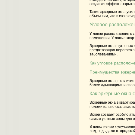
создавая эффект открыто
Также эркерные окна усил
объемным, что в свою оче
Угловое расположен
Угловое расположение ква
помещении. Угловые кварт
Эркерные окна в угловых 
предотвращая перегрев в 
заболеваниями.
Как угловое располож
Преимущества эркерны
Эркерные окна, в отличие
более «дышащим» и способ
Как эркерные окна 
Эркерные окна в квартира
положительно сказывается
Эркер создаёт особую ат
самым уютные зоны для от
В дополнение к улучшенно
лад, ведь даже в городс