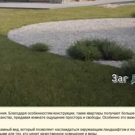
ния. Благодаря особенностям конструкции, такие квартиры получают больше 
ство, придавая комнате ощущение простора и свободы. Особенно это важно 
орамный вид, который позволяет наслаждаться окружающим ландшафтом и пол
ыми для тех, кто ценит качественное освещение и виды.