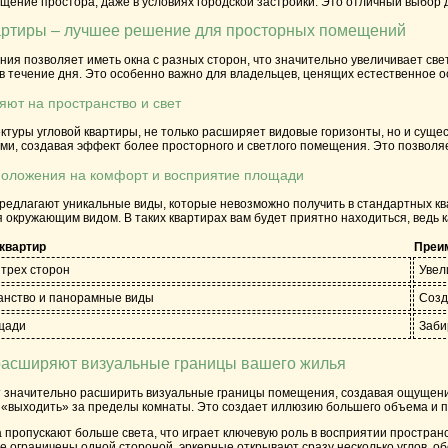
ение простора, даже в условиях городской застройки. Это отличный выбор дл
артиры – лучшее решение для просторных помещений
ния позволяет иметь окна с разных сторон, что значительно увеличивает свет
 в течение дня. Это особенно важно для владельцев, ценящих естественное 
яют на пространство и свет
ектуры угловой квартиры, не только расширяет видовые горизонты, но и суще
ми, создавая эффект более просторного и светлого помещения. Это позволя
положения на комфорт и восприятие площади
редлагают уникальные виды, которые невозможно получить в стандартных кв
 окружающим видом. В таких квартирах вам будет приятно находиться, ведь 
квартир
Преи
 трех сторон
Увел
анство и панорамные виды
Созд
щади
Заби
 расширяют визуальные границы вашего жилья
 значительно расширить визуальные границы помещения, создавая ощущение 
 «выходить» за пределы комнаты. Это создает иллюзию большего объема и п
на пропускают больше света, что играет ключевую роль в восприятии прост
е ограничены одной стороной, эркерные открывают сразу несколько углов, о