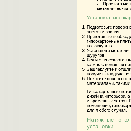
Простота мон
металлический к
Установка гипсока
Подготовьте поверхно
чистая и ровная.
Приготовьте необход
гипсокартонные плиты
ножовку и т.д.
Установите металличе
шурупов.
Режьте гипсокартонны
каркас с помощью ви
Зашпаклуйте и отшли
получить гладкую по
Покройте поверхност
материалами, такими 
Гипсокартонные пото
дизайна интерьера, 
и временных затрат. 
помещение, гипсокар
для любого случая.
Натяжные потолк
установки