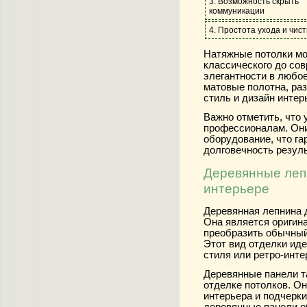
3. Возможность скрыть
коммуникации
4. Простота ухода и чист
Натяжные потолки мо
классического до со
элегантности в любо
матовые полотна, ра
стиль и дизайн интер
Важно отметить, что
профессионалам. Они
оборудование, что га
долговечность резуль
Деревянные лепн
интерьере
Деревянная лепнина 
Она является оригин
преобразить обычный
Этот вид отделки ид
стиля или ретро-инте
Деревянные панели т
отделке потолков. О
интерьера и подчерки
деревянные панели 