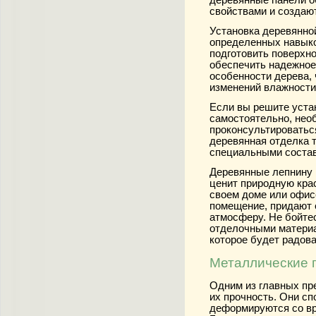
свойствами и создаю
Установка деревянной
определенных навыко
подготовить поверхно
обеспечить надежное
особенности дерева,
изменений влажности
Если вы решите уста
самостоятельно, нео
проконсультироватьс
деревянная отделка т
специальными состав
Деревянные лепнину и
ценит природную кра
своем доме или офис
помещение, придают 
атмосферу. Не бойте
отделочными материа
которое будет радова
Металлические п
Одним из главных пр
их прочность. Они с
деформируются со вр