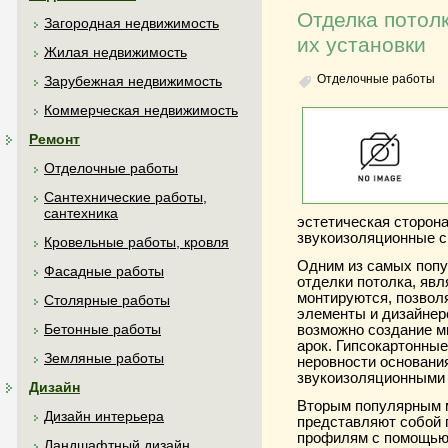
Отделка потол
Загородная недвижимость
их установки
Жилая недвижимость
Отделочные работы
Зарубежная недвижимость
Коммерческая недвижимость
Ремонт
Отделочные работы
Сантехнические работы,
сантехника
эстетическая сторона
звукоизоляционные с
Кровельные работы, кровля
Одним из самых попу
Фасадные работы
отделки потолка, явл
монтируются, позвол
Столярные работы
элементы и дизайнер
Бетонные работы
возможно создание м
арок. Гипсокартонны
Земляные работы
неровности основани
звукоизоляционными 
Дизайн
Вторым популярным 
Дизайн интерьера
представляют собой п
профилям с помощью 
Ландшафтный дизайн