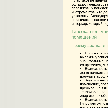
Пластиковые панели 
обладают легкой уст
пластиковых панелей
инструментов, что д
установки. Благодаря
пластиковые панели 
интерьер, который п
Гипсокартон: у
помещений
Преимущества гип
Прочность и 
высоким уровнем
значительные на
со временем, чт
Возможность 
легко поддается
получить абсолю
Звуко- и тепл
помещение, поз
пребывания. Он
теплоизоляционн
энергию при обо
Возможность 
Гипсокартон поз
потолки с испол