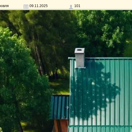
ровля
09.11.2025
101