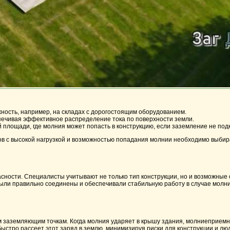
жность, например, на складах с дорогостоящим оборудованием.
печивая эффективное распределение тока по поверхности земли.
 площади, где молния может попасть в конструкцию, если заземление не по
 с высокой нагрузкой и возможностью попадания молнии необходимо выбират
сности. Специалисты учитывают не только тип конструкции, но и возможные
были правильно соединены и обеспечивали стабильную работу в случае молни
 заземляющим точкам. Когда молния ударяет в крышу здания, молниеприемн
быстро рассеет этот заряд в землю, минимизируя риски для конструкции и лю