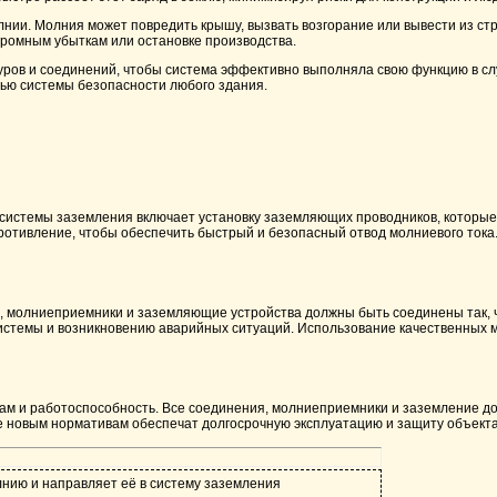
ии. Молния может повредить крышу, вызвать возгорание или вывести из стр
ромным убыткам или остановке производства.
ов и соединений, чтобы система эффективно выполняла свою функцию в сл
ью системы безопасности любого здания.
е системы заземления включает установку заземляющих проводников, которы
отивление, чтобы обеспечить быстрый и безопасный отвод молниевого тока
, молниеприемники и заземляющие устройства должны быть соединены так, 
системы и возникновению аварийных ситуаций. Использование качественных 
ам и работоспособность. Все соединения, молниеприемники и заземление д
ие новым нормативам обеспечат долгосрочную эксплуатацию и защиту объекта
нию и направляет её в систему заземления