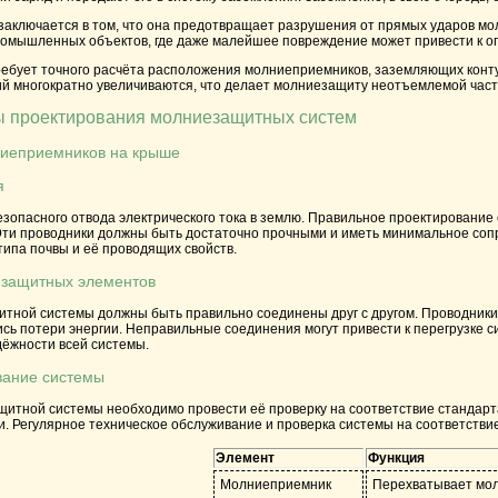
аключается в том, что она предотвращает разрушения от прямых ударов молн
ромышленных объектов, где даже малейшее повреждение может привести к ог
бует точного расчёта расположения молниеприемников, заземляющих контур
й многократно увеличиваются, что делает молниезащиту неотъемлемой част
 проектирования молниезащитных систем
ниеприемников на крыше
я
езопасного отвода электрического тока в землю. Правильное проектировани
ти проводники должны быть достаточно прочными и иметь минимальное сопр
типа почвы и её проводящих свойств.
езащитных элементов
тной системы должны быть правильно соединены друг с другом. Проводники
сь потери энергии. Неправильные соединения могут привести к перегрузке 
дёжности всей системы.
ование системы
итной системы необходимо провести её проверку на соответствие стандарт
и. Регулярное техническое обслуживание и проверка системы на соответств
Элемент
Функция
Молниеприемник
Перехватывает мол