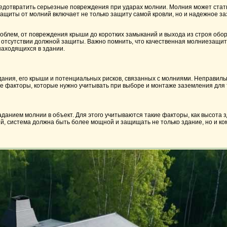
дотвратить серьезные повреждения при ударах молнии. Молния может стать
ащиты от молний включает не только защиту самой кровли, но и надежное за
блем, от повреждения крыши до коротких замыканий и выхода из строя обо
 отсутствии должной защиты. Важно помнить, что качественная молниезащита
находящихся в здании.
ания, его крыши и потенциальных рисков, связанных с молниями. Неправиль
е факторы, которые нужно учитывать при выборе и монтаже заземления для т
аданием молнии в объект. Для этого учитываются такие факторы, как высота
ий, система должна быть более мощной и защищать не только здание, но и ко