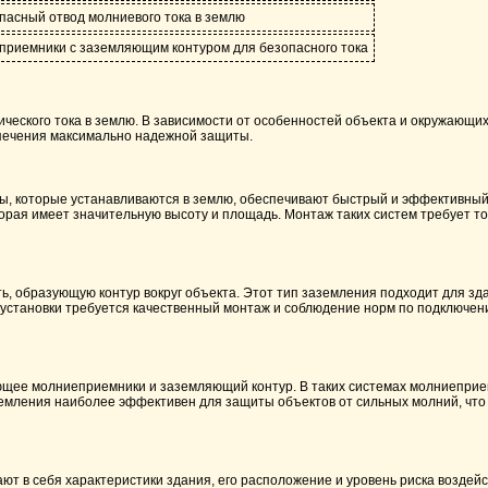
пасный отвод молниевого тока в землю
риемники с заземляющим контуром для безопасного тока
ческого тока в землю. В зависимости от особенностей объекта и окружающи
спечения максимально надежной защиты.
ды, которые устанавливаются в землю, обеспечивают быстрый и эффективный 
орая имеет значительную высоту и площадь. Монтаж таких систем требует т
ь, образующую контур вокруг объекта. Этот тип заземления подходит для зд
 установки требуется качественный монтаж и соблюдение норм по подключе
ющее молниеприемники и заземляющий контур. В таких системах молниепри
заземления наиболее эффективен для защиты объектов от сильных молний, чт
т в себя характеристики здания, его расположение и уровень риска воздей