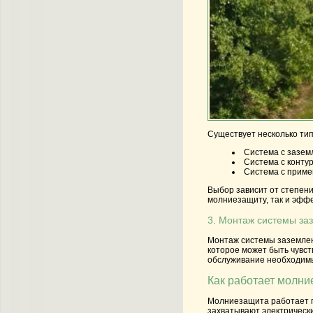
Существует несколько тип
Система с зазе
Система с конту
Система с прим
Выбор зависит от степени
молниезащиту, так и эффе
3. Монтаж системы за
Монтаж системы заземлен
которое может быть чувст
обслуживание необходимы
Как работает молни
Молниезащита работает п
захватывают электрически