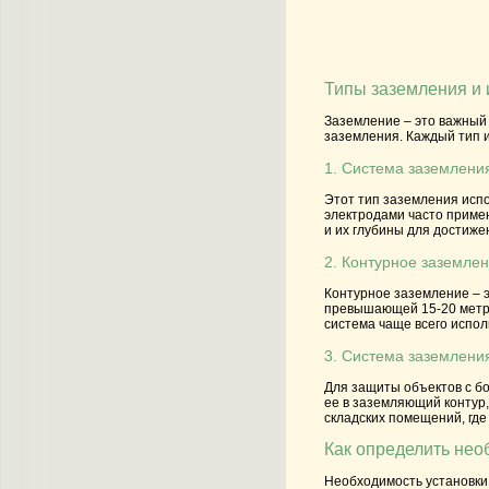
Типы заземления и 
Заземление – это важный
заземления. Каждый тип 
1. Система заземлени
Этот тип заземления испо
электродами часто примен
и их глубины для достиже
2. Контурное заземле
Контурное заземление – э
превышающей 15-20 метро
система чаще всего испол
3. Система заземлен
Для защиты объектов с б
ее в заземляющий контур,
складских помещений, гд
Как определить нео
Необходимость установки