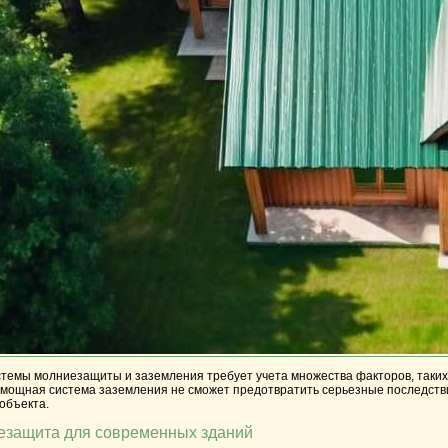
стемы молниезащиты и заземления требует учета множества факторов, таких
 мощная система заземления не сможет предотвратить серьезные последстви
объекта.
езащита для современных зданий