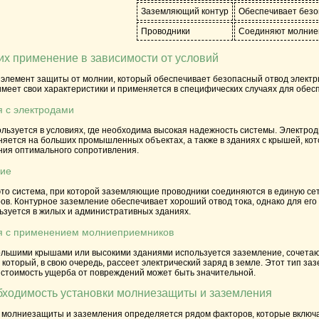
Заземляющий контур
Обеспечивает безо
Проводники
Соединяют молниеп
их применение в зависимости от условий
 элемент защиты от молнии, который обеспечивает безопасный отвод электри
имеет свои характеристики и применяется в специфических случаях для обе
я с электродами
льзуется в условиях, где необходима высокая надежность системы. Электро
яется на больших промышленных объектах, а также в зданиях с крышей, кот
ния оптимального сопротивления.
ние
то система, при которой заземляющие проводники соединяются в единую сет
в. Контурное заземление обеспечивает хороший отвод тока, однако для его
ьзуется в жилых и административных зданиях.
ия с применением молниеприемников
ольшими крышами или высокими зданиями используется заземление, сочета
 который, в свою очередь, рассеет электрический заряд в земле. Этот тип 
е стоимость ущерба от повреждений может быть значительной.
бходимость установки молниезащиты и заземления
 молниезащиты и заземления определяется рядом факторов, которые включаю