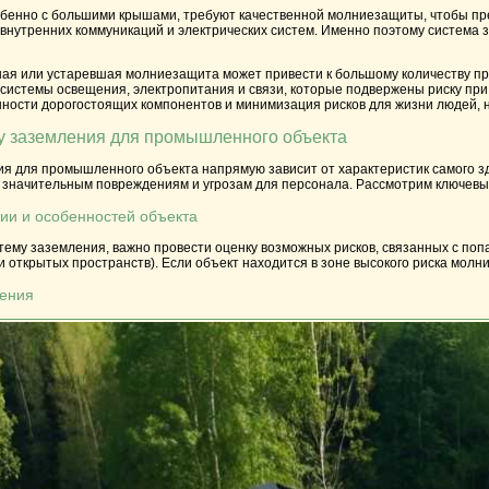
бенно с большими крышами, требуют качественной молниезащиты, чтобы пре
внутренних коммуникаций и электрических систем. Именно поэтому система з
ая или устаревшая молниезащита может привести к большому количеству про
системы освещения, электропитания и связи, которые подвержены риску при
нности дорогостоящих компонентов и минимизация рисков для жизни людей, 
у заземления для промышленного объекта
я для промышленного объекта напрямую зависит от характеристик самого зд
к значительным повреждениям и угрозам для персонала. Рассмотрим ключевы
нии и особенностей объекта
ему заземления, важно провести оценку возможных рисков, связанных с поп
и открытых пространств). Если объект находится в зоне высокого риска молн
ления