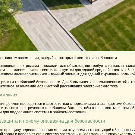
ов систем заземления, каждый из которых имеет свои особенности:
мляющими электродами
– подходит для объектов, где требуется высокая наде
ром заземления
– чаще всего используется для зданий средней высоты, обес
енением молниеприемников
– важный элемент для зданий с крышами большой
 риска и требований безопасности. Для большинства промышленных объектов
ктивное заземление для быстрой рассеивания электрического тока.
земления
ия должен проводиться в соответствии с нормативами и стандартами безопа
вительно к электрическим колебаниям. Важно, чтобы все элементы системы 
 для поддержания системы в рабочем состоянии.
езащита и почему она важна для безопасности
о принципу перенаправления молнии от уязвимых конструкций к безопасным
й заряд и передают его в систему заземления. Заземление, в свою очередь, 