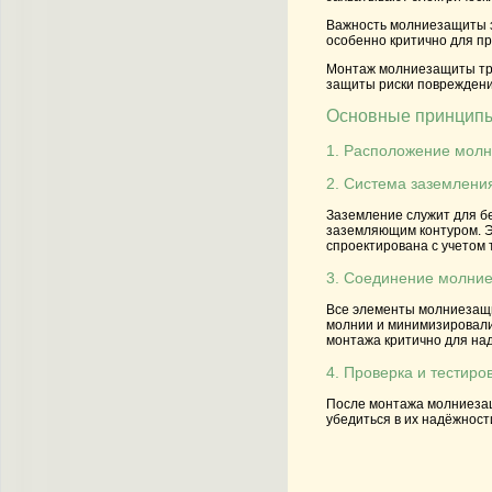
Важность молниезащиты з
особенно критично для п
Монтаж молниезащиты тре
защиты риски повреждени
Основные принципы
1. Расположение мол
2. Система заземлени
Заземление служит для б
заземляющим контуром. Э
спроектирована с учетом 
3. Соединение молни
Все элементы молниезащи
молнии и минимизировали
монтажа критично для на
4. Проверка и тестир
После монтажа молниезащ
убедиться в их надёжност