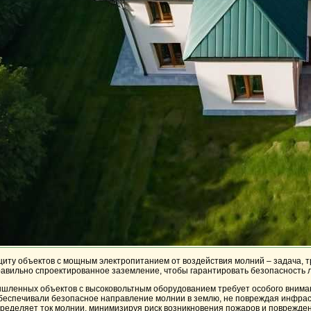
иту объектов с мощным электропитанием от воздействия молний – задача, 
равильно спроектированное заземление, чтобы гарантировать безопасность 
ленных объектов с высоковольтным оборудованием требует особого вниман
беспечивали безопасное направление молнии в землю, не повреждая инфрас
пределяет ток молнии, минимизируя риск возникновения пожаров и поврежде