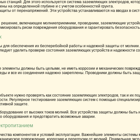
ых станций. Для этого используется система заземляющих электродов, котор
ны на определенной глубине и с учетом особенностей грунта.
защиты от перенапряжений. Эти устройства устанавливаются на вводах в си
 решение, включающее молниеприемники, проводники, заземляющие устройс
имизировать риски повреждения оборудования и гарантировать безопасность
х
ы для обеспечения их бесперебойной работы и надежной защиты от молни
е следует уделить проверке состояния заземляющих устройств и надежности с
е элементы должны быть целыми, не иметь коррозии и механических повреж
реды и все их соединения надежно закреплены. Проводники должны быть защ
ъекте нужно проверять как состояние заземляющих электродов, так и их п
вности. Регулярное тестирование заземляющих систем с помощью специализи
ктивной защите.
борудование от высоких токов молний. Все устройства защиты должны быть 
го оборудования и предотвратить возможные аварии.
ектропитанием
чества компонентов и условий эксплуатации. Важнейшие элементы системы 
ханическое повреждение, коррозию и перегрузки от молний. Правильная эксп