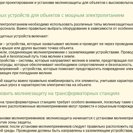
при проектировании и установке молниезащиты для объектов с высоковольтны
ых устройств для объектов с мощным электропитанием
лектропитанием необходимо использовать различные типы молниезащитных 
ерсонала. Важно правильно выбрать оборудование в зависимости от особенн
итных устройств включают:
ки
– устройства, которые захватывают молнию и проводят ее через проводник
 крыше или других высоких точках объекта.
бели, соединяющие молниеприемники с заземляющими устройствами. Провод
ый и безопасный путь тока молнии к земле.
тройства
– системы, которые направляют молнию в землю, предотвращая поп
ктроды, которые обеспечивают необходимое сопротивление и безопасность.
напряжений
– устройства, которые помогают предотвратить повреждение элек
кающих при попадании молнии.
й защиты важно правильно комбинировать эти элементы, учитывая характер
ных угроз и характеристик электричества на объекте.
ановить молниезащиту на трансформаторных станциях
на трансформаторных станциях требует особого внимания, поскольку такие 
дачно расположенные молниеприемники могут привести к серьезным поврежде
ановки молниеприемников
: молниезащита начинается с установки молниепри
ытие зоны защиты.
ников
: после установки молниеприемников следует правильно расположить п
й среды. Проводники должны быть направлены к заземляющим устройствам, 