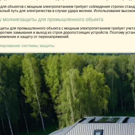
для объектов с мощным электропитанием требует соблюдения строгих станда
асный путь для электричества в случае удара молнии. Использование высок
му молниезащиты для промышленного объекта
иты для промышленного объекта с мощным электропитанием требует учета мн
ороткие замыкания и выход из строя дорогостоящих устройств. Поэтому уст
земление и защиту от перенапряжений.
ктирование системы защиты