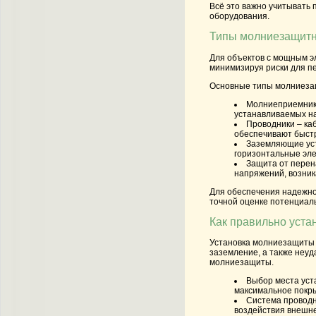
Всё это важно учитывать 
оборудования.
Типы молниезащитн
Для объектов с мощным э
минимизируя риски для п
Основные типы молниезащ
Молниеприемни
устанавливаемых на
Проводники
– ка
обеспечивают быстр
Заземляющие ус
горизонтальные эле
Защита от пере
напряжений, возни
Для обеспечения надежно
точной оценке потенциаль
Как правильно уст
Установка молниезащиты 
заземление, а также неу
молниезащиты.
Выбор места уст
максимальное покр
Система провод
воздействия внешне