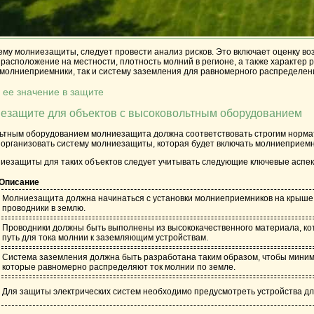
ему молниезащиты, следует провести анализ рисков. Это включает оценку во
 расположение на местности, плотность молний в регионе, а также характер
к молниеприемники, так и систему заземления для равномерного распределен
 ее значение в защите
иезащите для объектов с высоковольтным оборудованием
льтным оборудованием молниезащита должна соответствовать строгим нормат
 организовать систему молниезащиты, которая будет включать молниеприемн
иезащиты для таких объектов следует учитывать следующие ключевые аспек
Описание
Молниезащита должна начинаться с установки молниеприемников на крыше.
проводники в землю.
Проводники должны быть выполнены из высококачественного материала, кот
путь для тока молнии к заземляющим устройствам.
Система заземления должна быть разработана таким образом, чтобы миним
которые равномерно распределяют ток молнии по земле.
Для защиты электрических систем необходимо предусмотреть устройства дл