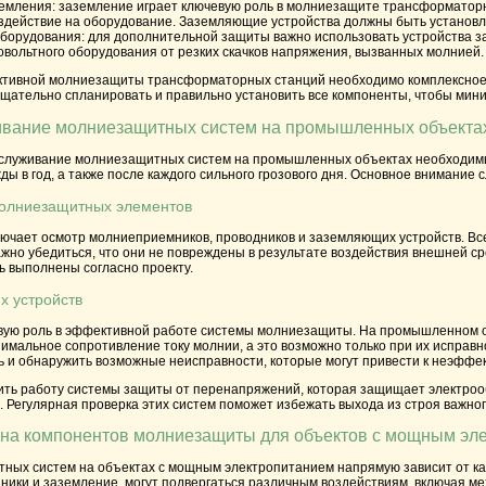
земления
: заземление играет ключевую роль в молниезащите трансформаторн
здействие на оборудование. Заземляющие устройства должны быть установле
оборудования
: для дополнительной защиты важно использовать устройства 
вольтного оборудования от резких скачков напряжения, вызванных молнией.
ктивной молниезащиты трансформаторных станций необходимо комплексное
щательно спланировать и правильно установить все компоненты, чтобы мин
ивание молниезащитных систем на промышленных объекта
бслуживание молниезащитных систем на промышленных объектах необходим
ды в год, а также после каждого сильного грозового дня. Основное внимани
молниезащитных элементов
лючает осмотр молниеприемников, проводников и заземляющих устройств. Вс
жно убедиться, что они не повреждены в результате воздействия внешней с
 выполнены согласно проекту.
х устройств
вую роль в эффективной работе системы молниезащиты. На промышленном об
имальное сопротивление току молнии, а это возможно только при их испра
ь и обнаружить возможные неисправности, которые могут привести к неэффе
рить работу системы защиты от перенапряжений, которая защищает электроо
 Регулярная проверка этих систем поможет избежать выхода из строя важно
ена компонентов молниезащиты для объектов с мощным эл
ных систем на объектах с мощным электропитанием напрямую зависит от ка
ики и заземление, могут подвергаться различным воздействиям, включая ме