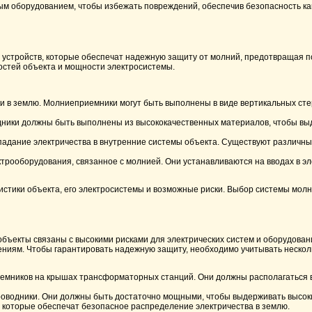
м оборудованием, чтобы избежать повреждений, обеспечив безопасность как 
устройств, которые обеспечат надежную защиту от молний, предотвращая 
остей объекта и мощности электросистемы.
и в землю. Молниеприемники могут быть выполнены в виде вертикальных стер
ники должны быть выполнены из высококачественных материалов, чтобы вы
адание электричества в внутренние системы объекта. Существуют различны
трооборудования, связанное с молнией. Они устанавливаются на вводах в эл
истики объекта, его электросистемы и возможные риски. Выбор системы мол
объекты связаны с высокими рисками для электрических систем и оборудова
ниям. Чтобы гарантировать надежную защиту, необходимо учитывать несколь
емников на крышах трансформаторных станций. Они должны располагаться в
роводники. Они должны быть достаточно мощными, чтобы выдерживать высок
которые обеспечат безопасное распределение электричества в землю.