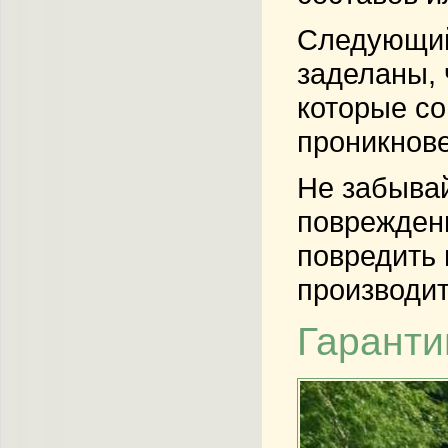
Следующий 
заделаны, 
которые с
проникнов
Не забывай
повреждени
повредить 
производит
Гаранти