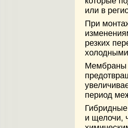
которые п
или в реги
При монтаж
изменениям
резких пер
холодными
Мембраны 
предотвращ
увеличивае
период меж
Гибридные 
и щелочи, 
химически