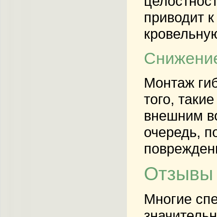
целостност
приводит к
кровельную
Снижение
Монтаж гиб
того, таки
внешним во
очередь, п
повреждени
Отзывы 
Многие сп
значительн