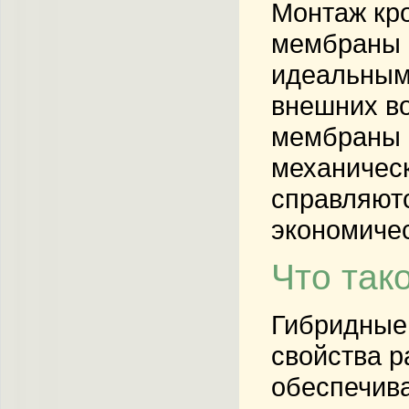
Монтаж кро
мембраны п
идеальным
внешних во
мембраны 
механичес
справляютс
экономиче
Что так
Гибридные
свойства р
обеспечива