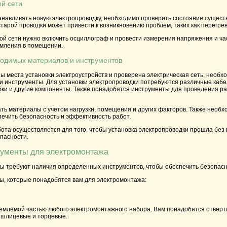
ой сети
танавливать новую электропроводку, необходимо проверить состояние сущест
тарой проводки может привести к возникновению проблем, таких как перегрев
ой сети нужно включить осциллограф и провести измерения напряжения и час
емления в помещении.
ходимых материалов и инструментов
ны места установки электроустройств и проверена электрическая сеть, необ
 инструменты. Для установки электропроводки потребуются различные кабел
и и другие компоненты. Также понадобятся инструменты для проведения рабо
ть материалы с учетом нагрузки, помещения и других факторов. Также необ
печить безопасность и эффективность работ.
ота осуществляется для того, чтобы установка электропроводки прошла без
пасности.
ументы для электромонтажа
 требуют наличия определенных инструментов, чтобы обеспечить безопасно
ы, которые понадобятся вам для электромонтажа:
емлемой частью любого электромонтажного набора. Вам понадобятся отвертк
 шлицевые и торцевые.