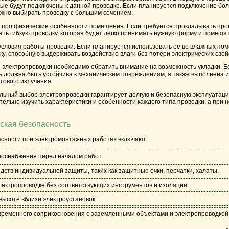
рые будут подключены к данной проводке. Если планируется подключение бол
ужно выбирать проводку с большим сечением.
 про физические особенности помещения. Если требуется прокладывать пров
ть гибкую проводку, которая будет легко принимать нужную форму и помещат
условия работы проводки. Если планируется использовать ее во влажных пом
, способную выдерживать воздействие влаги без потери электрических свой
е электропроводки необходимо обратить внимание на возможность укладки. Е
ть должна быть устойчива к механическим повреждениям, а также выполнена 
тового излучения.
ильный выбор электропроводки гарантирует долгую и безопасную эксплуатаци
ельно изучить характеристики и особенности каждого типа проводки, а при 
еская безопасность
сности при электромонтажных работах включают:
оснабжения перед началом работ.
дств индивидуальной защиты, таких как защитные очки, перчатки, халаты.
электропроводке без соответствующих инструментов и изоляции.
высоте вблизи электроустановок.
временного соприкосновения с заземленными объектами и электропроводкой