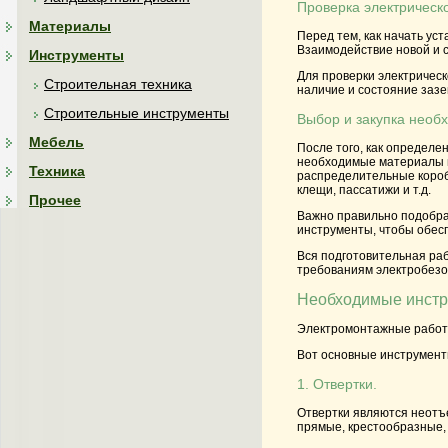
Проверка электрическ
Материалы
Перед тем, как начать ус
Взаимодействие новой и с
Инструменты
Для проверки электрическ
Строительная техника
наличие и состояние заз
Строительные инструменты
Выбор и закупка необ
Мебель
После того, как определе
необходимые материалы и
Техника
распределительные коробк
клещи, пассатижи и т.д.
Прочее
Важно правильно подобра
инструменты, чтобы обес
Вся подготовительная раб
требованиям электробезо
Необходимые инстр
Электромонтажные работы
Вот основные инструмент
1. Отвертки.
Отвертки являются неотъ
прямые, крестообразные,