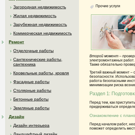
Прочие услуги
Загородная недвижимость
Жилая недвижимость
Зарубежная недвижимость
Коммерческая недвижимость
Ремонт
Отделочные работы
Второй момент – провер
Сантехнические работы,
электромонтажных работ. 
сантехника
Также обязательно провер
Третий важный момент – 
Кровельные работы, кровля
безопасности. Использов
работа безопасными инст
Фасадные работы
минимизации риска возни
Столярные работы
Раздел 1: Подготов
Бетонные работы
Перед тем, как приступи
придерживаться определе
Земляные работы
Ознакомление с план
Дизайн
Перед началом работ, не
Дизайн интерьера
поможет определить места
Ландшафтный дизайн