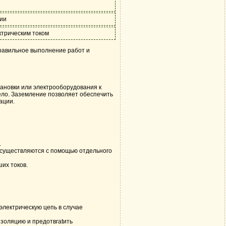
ции
ктрическим током
равильное выполнение работ и
тановки или электрооборудования к
тело. Заземление позволяет обеспечить
ации.
.
 осуществляются с помощью отдельного
их токов.
лектрическую цепь в случае
золяцию и предотвratить