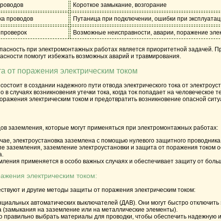
проводов
Короткое замыкание, возгорание
ка проводов
Путаница при подключении, ошибки при эксплуата
 проверок
Возможные неисправности, аварии, поражение эле
опасность при электромонтажных работах является приоритетной задачей. П
асности помогут избежать возможных аварий и травмирования.
а от поражения электрическим током
состоит в создании надежного пути отвода электрического тока от электроус
о в случаях возникновения утечки тока, когда ток попадает на человеческое 
оражения электрическим током и предотвратить возникновение опасной ситу
дов заземления, которые могут применяться при электромонтажных работах:
чае, электроустановка заземлена с помощью нулевого защитного проводника
ипе заземления, заземление электроустановки и защита от поражения током
а.
емления применяется в особо важных случаях и обеспечивает защиту от больш
ажения электрическим током:
ствуют и другие методы защиты от поражения электрическим током:
иальных автоматических выключателей (ДАВ). Они могут быстро отключить э
а (замыкания на заземление или на металлические элементы).
о правильно выбрать материалы для проводки, чтобы обеспечить надежную и