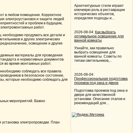
Архитектурные стили играют
ключевую роль в реставрации
исторических объектов,
бот в любом помещении. Корректное
определяя подходы и...
ии электроустановок и защите людей
неприятностей и проблем в будущем,
 электромонтажных работ.
2026-08-04:
Как выбрать
у, необходимо продумать все детали и
оптимальное освещение для
етильников и других электрических
ванной комнаты
 предназначение, освещение и другие
Узнайте, как правильно
выбрать освещение для
адежные материалы для проведения
ванной комнаты. Советы по
стандарта и нормативных документов.
типам светильников,...
ся во время монтажных работ.
необходимо соблюдать все правила
2026-08-04:
роводников в безопасное состояние,
Профессиональная подготовка
ры, которые необходимо соблюдать для
проемов под окна и двери
Подготовка проемов под окна и
двери для качественной
установки. Описание этапов и
ельных мероприятий. Важно
рекомендаций для...
 установка электропроводки. План