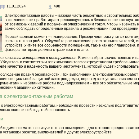
11.01.2024
498
Электромонтажные работы – важная часть ремонтных и строительных ра
выполнение этих работ играет решающую роль в безопасности эксплуатац
от возможных аварий и поражения электрическим током. Чтобы избежать 
важно соблюдать определенные правила и рекомендации при проведении
Первый важный момент – планирование.
Прежде чем приступить к монтаж
составить план работ. Обдумайте расположение розеток, выключателей, св
устройств. Учтите все особенности помещения, такие как его планировка,
факторы, которые должны отразиться в плане.
ка качества материалов и инструментов.
Важно выбрать качественные и н
Убедитесь в соответствии всех компонентов электроустановки требованиям 
ьте качество и надежность вашего инструмента, который будет использовать
соблюдение правил безопасности.
При выполнении электромонтажных работ 
ание специальной защитной электроодежды, перевод всех устанавливаемых п
рументами и избегание работы под напряжением – все это обязательные ме
кновения аварийных ситуаций.
ка к электромонтажным работам
ть к электромонтажным работам, необходимо провести несколько подготовит
нных шагов и соблюдать безопасность.
ом
обходимо внимательно изучить план помещения, для которого предполагается
 установки розеток, выключателей и других электроустройств.