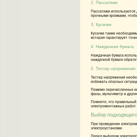
2. Пассатижи.
Пассатижи используются 
прочными кромками, чтоб
3. Кусачки.
Кусачки также необходимы
которая гарантирует точн
4. Наждачная бумага.
Наждачная бумага использ
наждачной бумаги обратит
5. Тестер напряжения.
Тестер напряжения необх
избежать опасных ситуаци
Помимо перечисленных ин
фазы, мультиметр и други
Помните, что правильный
электромонтажных работ.
Выбор подходящего
При проведении электромо
электроустановки.
Перед выбором электропр