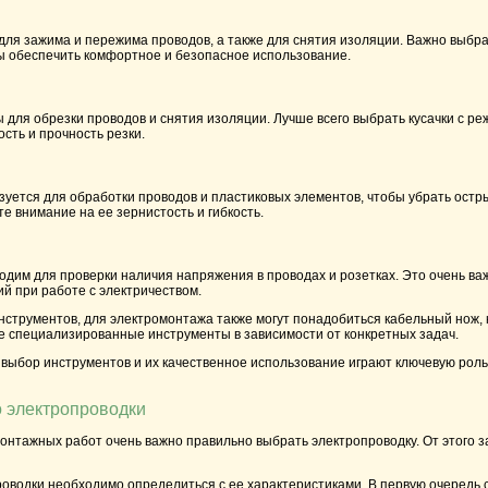
для зажима и пережима проводов, а также для снятия изоляции. Важно выбр
ы обеспечить комфортное и безопасное использование.
 для обрезки проводов и снятия изоляции. Лучше всего выбрать кусачки с ре
ость и прочность резки.
уется для обработки проводов и пластиковых элементов, чтобы убрать остр
е внимание на ее зернистость и гибкость.
одим для проверки наличия напряжения в проводах и розетках. Это очень ва
й при работе с электричеством.
струментов, для электромонтажа также могут понадобиться кабельный нож,
е специализированные инструменты в зависимости от конкретных задач.
 выбор инструментов и их качественное использование играют ключевую рол
 электропроводки
нтажных работ очень важно правильно выбрать электропроводку. От этого з
оводки необходимо определиться с ее характеристиками. В первую очередь 