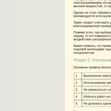
электроприемников, кото
высокой мощностью, то н
Однако не стоит забывать
рекомендуется использова
Также следует учитывать 
влагозащищенную проводку
Помимо этого, при выбор
наружу, то его поверхнос
воздействие ультрафиоле
Важно помнить, что прав
покупкой необходимо тщат
специалистом.
Раздел 2: Электрич
Основные правила безопа
1.
Выключение электр
2.
Использование сре
3.
Не прикасаться к 
4.
Избегать работ на 
5.
Не допускать одно