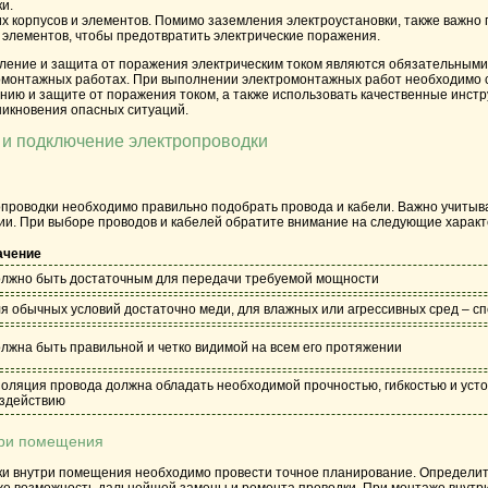
и.
х корпусов и элементов. Помимо заземления электроустановки, также важно
 элементов, чтобы предотвратить электрические поражения.
мление и защита от поражения электрическим током являются обязательным
омонтажных работах. При выполнении электромонтажных работ необходимо с
нию и защите от поражения током, а также использовать качественные инст
никновения опасных ситуаций.
а и подключение электропроводки
проводки необходимо правильно подобрать провода и кабели. Важно учитывать
ии. При выборе проводов и кабелей обратите внимание на следующие характ
ачение
лжно быть достаточным для передачи требуемой мощности
я обычных условий достаточно меди, для влажных или агрессивных сред – 
лжна быть правильной и четко видимой на всем его протяжении
оляция провода должна обладать необходимой прочностью, гибкостью и уст
здействию
три помещения
ки внутри помещения необходимо провести точное планирование. Определите