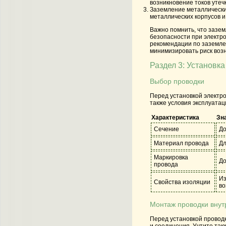
возникновение токов утечк
Заземление металлически
металлических корпусов и
Важно помнить, что зазе
безопасности при электр
рекомендации по заземле
минимизировать риск воз
Раздел 3: Установк
Выбор проводки
Перед установкой электро
также условия эксплуатац
Характеристика
Зн
Сечение
До
Материал провода
Дл
Маркировка
До
провода
Из
Свойства изоляции
во
Монтаж проводки вну
Перед установкой провод