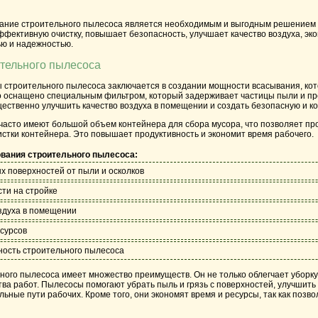
вание строительного пылесоса является необходимым и выгодным решением
ффективную очистку, повышает безопасность, улучшает качество воздуха, эко
ью и надежностью.
тельного пылесоса
 строительного пылесоса заключается в создании мощности всасывания, кот
тво оснащено специальным фильтром, который задерживает частицы пыли и п
щественно улучшить качество воздуха в помещении и создать безопасную и к
асто имеют большой объем контейнера для сбора мусора, что позволяет п
стки контейнера. Это повышает продуктивность и экономит время рабочего.
вания строительного пылесоса:
х поверхностей от пыли и осколков
ти на стройке
оздуха в помещении
есурсов
жность строительного пылесоса
ого пылесоса имеет множество преимуществ. Он не только облегчает уборку 
а работ. Пылесосы помогают убрать пыль и грязь с поверхностей, улучшить
ьные пути рабочих. Кроме того, они экономят время и ресурсы, так как позв