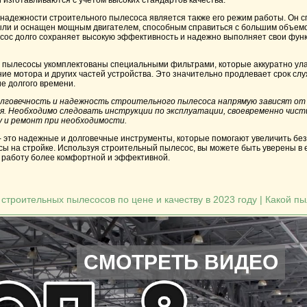
изготавливаются с учетом высоких стандартов качества.
 надежности строительного пылесоса является также его режим работы.
Он с
ыли и оснащен мощным двигателем, способным справиться с большим объемо
сос долго сохраняет высокую эффективность и надежно выполняет свои фун
е пылесосы укомплектованы специальными фильтрами, которые аккуратно ул
е мотора и других частей устройства. Это значительно продлевает срок сл
е долгого времени.
лговечность и надежность строительного пылесоса напрямую зависят от 
я. Необходимо следовать инструкции по эксплуатации, своевременно чис
 и ремонт при необходимости.
это надежные и долговечные инструменты, которые помогают увеличить безо
сы на стройке. Используя строительный пылесос, вы можете быть уверены в 
у работу более комфортной и эффективной.
строительных пылесосов по цене и качеству в 2023 году | Какой п
СМОТРЕТЬ ВИДЕО