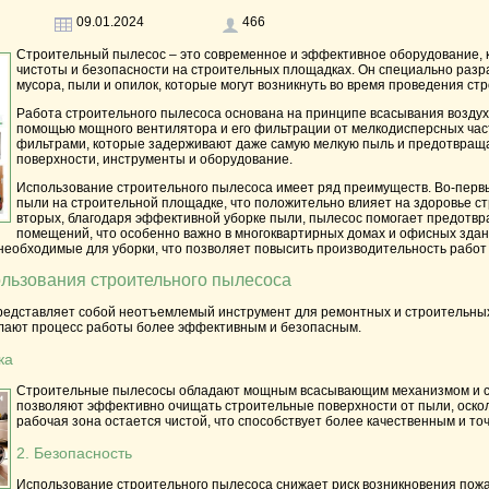
09.01.2024
466
Строительный пылесос
– это современное и эффективное оборудование,
чистоты и безопасности на строительных площадках. Он специально разр
мусора, пыли и опилок, которые могут возникнуть во время проведения ст
Работа строительного пылесоса основана на принципе всасывания воздух
помощью мощного вентилятора и его фильтрации от мелкодисперсных ча
фильтрами, которые задерживают даже самую мелкую пыль и предотвращ
поверхности, инструменты и оборудование.
Использование строительного пылесоса имеет ряд преимуществ. Во-первы
пыли на строительной площадке, что положительно влияет на здоровье ст
вторых, благодаря эффективной уборке пыли, пылесос помогает предотвр
помещений, что особенно важно в многоквартирных домах и офисных здан
необходимые для уборки, что позволяет повысить производительность работ
льзования строительного пылесоса
едставляет собой неотъемлемый инструмент для ремонтных и строительных
лают процесс работы более эффективным и безопасным.
ка
Строительные пылесосы обладают мощным всасывающим механизмом и с
позволяют эффективно очищать строительные поверхности от пыли, осколк
рабочая зона остается чистой, что способствует более качественным и то
2. Безопасность
Использование строительного пылесоса снижает риск возникновения пожар