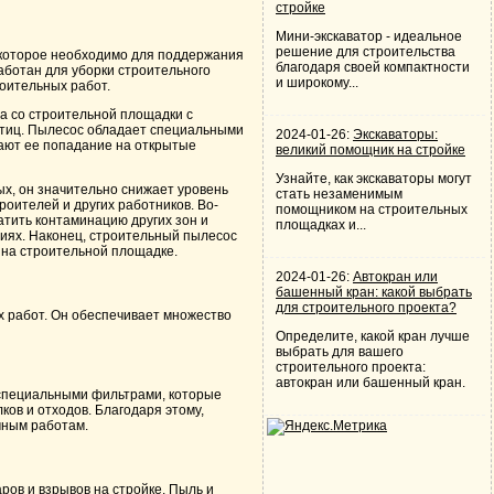
стройке
Мини-экскаватор - идеальное
решение для строительства
 которое необходимо для поддержания
благодаря своей компактности
аботан для уборки строительного
и широкому...
роительных работ.
а со строительной площадки с
стиц. Пылесос обладает специальными
2024-01-26:
Экскаваторы:
ают ее попадание на открытые
великий помощник на стройке
Узнайте, как экскаваторы могут
х, он значительно снижает уровень
стать незаменимым
роителей и других работников. Во-
помощником на строительных
атить контаминацию других зон и
площадках и...
иях. Наконец, строительный пылесос
 на строительной площадке.
2024-01-26:
Автокран или
башенный кран: какой выбрать
для строительного проекта?
 работ. Он обеспечивает множество
Определите, какой кран лучше
выбрать для вашего
строительного проекта:
автокран или башенный кран.
пециальными фильтрами, которые
ов и отходов. Благодаря этому,
чным работам.
ов и взрывов на стройке. Пыль и