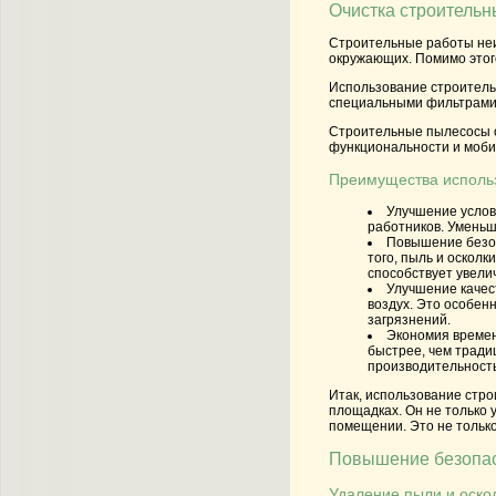
Очистка строительн
Строительные работы неи
окружающих. Помимо этого
Использование строительн
специальными фильтрами,
Строительные пылесосы о
функциональности и мобил
Преимущества использ
Улучшение усло
работников. Уменьш
Повышение безо
того, пыль и оскол
способствует увели
Улучшение качес
воздух. Это особен
загрязнений.
Экономия времен
быстрее, чем тради
производительность
Итак, использование стр
площадках. Он не только 
помещении. Это не только
Повышение безопас
Удаление пыли и оско