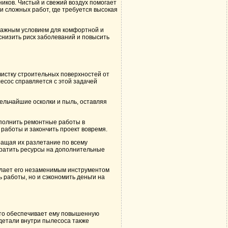
иков. Чистый и свежий воздух помогает
 сложных работ, где требуется высокая
 важным условием для комфортной и
снизить риск заболеваний и повысить
чистку строительных поверхностей от
есос справляется с этой задачей
льчайшие осколки и пыль, оставляя
ыполнить ремонтные работы в
работы и закончить проект вовремя.
ращая их разлетание по всему
тратить ресурсы на дополнительные
делает его незаменимым инструментом
 работы, но и сэкономить деньги на
что обеспечивает ему повышенную
детали внутри пылесоса также