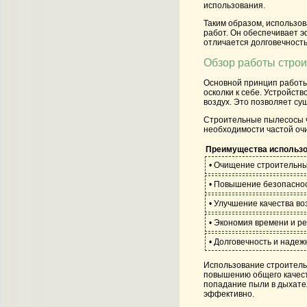
использования.
Таким образом, использо
работ. Он обеспечивает э
отличается долговечност
Обзор работы строи
Основной принцип работы
осколки к себе. Устройс
воздух. Это позволяет су
Строительные пылесосы ч
необходимости частой очи
Преимущества использо
• Очищение строительны
• Повышение безопаснос
• Улучшение качества в
• Экономия времени и р
• Долговечность и наде
Использование строительн
повышению общего качеств
попадание пыли в дыхател
эффективно.