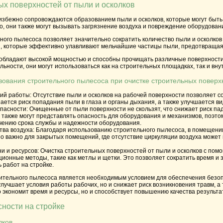
ых поверхностей от пыли и осколков
збежно сопровождаются образованием пыли и осколков, которые могут быть
, они также могут вызывать загрязнение воздуха и повреждение оборудован
ого пылесоса позволяет значительно сократить количество пыли и осколков
 которые эффективно улавливают мельчайшие частицы пыли, предотвращая 
бладают высокой мощностью и способны прочищать различные поверхности о
ьности, они могут использоваться как на строительных площадках, так и вн
ования строительного пылесоса при очистке строительных поверх
вий работы
: Отсутствие пыли и осколков на рабочей поверхности позволяет 
ается риск попадания пыли в глаза и органы дыхания, а также улучшается ви
пасности
: Очищенные от пыли поверхности не скользят, что снижает риск п
ки также могут представлять опасность для оборудования и механизмов, поэт
чению срока службы и надежности оборудования.
тва воздуха
: Благодаря использованию строительного пылесоса, в помещени
но важно для закрытых помещений, где отсутствие циркуляции воздуха может
и и ресурсов
: Очистка строительных поверхностей от пыли и осколков с по
ционные методы, такие как метлы и щетки. Это позволяет сократить время и
 работ на стройке.
оительного пылесоса является необходимым условием для обеспечения безоп
улучшает условия работы рабочих, но и снижает риск возникновения травм, а
 экономит время и ресурсы, но и способствует повышению качества результа
ности на стройке
лков