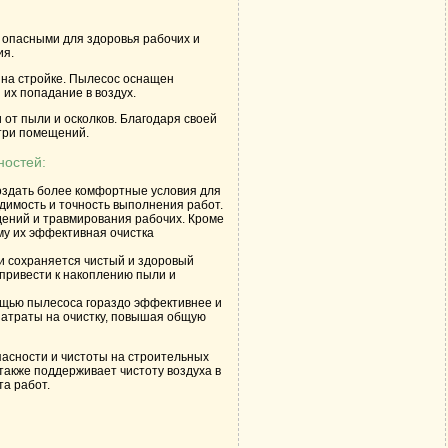
 опасными для здоровья рабочих и
ия.
 на стройке. Пылесос оснащен
их попадание в воздух.
т пыли и осколков. Благодаря своей
утри помещений.
ностей:
создать более комфортные условия для
димость и точность выполнения работ.
адений и травмирования рабочих. Кроме
ому их эффективная очистка
и сохраняется чистый и здоровый
 привести к накоплению пыли и
мощью пылесоса гораздо эффективнее и
 затраты на очистку, повышая общую
асности и чистоты на строительных
 также поддерживает чистоту воздуха в
та работ.