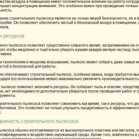
чества воздуха в помещении имеет положительное влияние на работу сотрудн
чшает концентрацию внимания. Это особенно важно при проведении точных и
ьность.
ание строительного пылесоса является не только мерой безопасности, но и
ройке. Он позволяет обеспечить чистый и безопасный воздух в помещении, 
нала.
и ресурсов
ного пылесоса позволяет существенно сократить время, затрачиваемое на о
того чтобы медленно и тщательно убирать руками каждую мелкую частицу, пыл
тивнее.
 технологиям и мощному всасыванию, пылесос может собрать даже самые ме
стой и безопасной для работы.
ую обеспечивает строительный пылесос, особенно важна, когда требуется в
одаря его использованию можно максимально увеличить производительность 
 пылесос помогает экономить ресурсы. Он собирает пыль и осколки, предотв
м, нет необходимости дополнительно убираться после проведения работ и 
трументы.
троительного пылесоса позволяет сэкономить как время, так и ресурсы, что 
ботников. Это позволяет не только улучшить продуктивность и эффективность
.
дежность строительного пылесоса
пылесоса обычно изготавливается из высокопрочного пластика или металла, 
м повреждениям и воздействию окружающей среды. Кроме того, компоненты и 