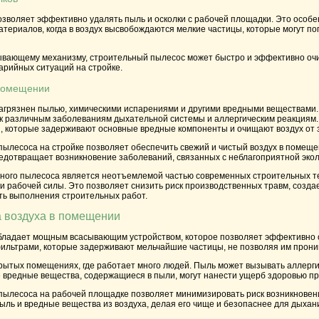
воляет эффективно удалять пыль и осколки с рабочей площадки. Это особен
териалов, когда в воздух высвобождаются мелкие частицы, которые могут по
вающему механизму, строительный пылесос может быстро и эффективно очис
арийных ситуаций на стройке.
 помещении
 загрязнен пылью, химическими испарениями и другими вредными веществами.
 к различным заболеваниям дыхательной системы и аллергическим реакция
 которые задерживают основные вредные компоненты и очищают воздух от 
пылесоса на стройке позволяет обеспечить свежий и чистый воздух в помещен
едотвращает возникновение заболеваний, связанных с неблагоприятной экол
ного пылесоса является неотъемлемой частью современных строительных т
и рабочей силы. Это позволяет снизить риск производственных травм, созд
ь выполнения строительных работ.
а воздуха в помещении
ладает мощным всасывающим устройством, которое позволяет эффективно оч
льтрами, которые задерживают мельчайшие частицы, не позволяя им проник
рытых помещениях, где работает много людей. Пыль может вызывать аллерги
е вредные вещества, содержащиеся в пыли, могут нанести ущерб здоровью пр
 пылесоса на рабочей площадке позволяет минимизировать риск возникновен
ль и вредные вещества из воздуха, делая его чище и безопаснее для дыхан