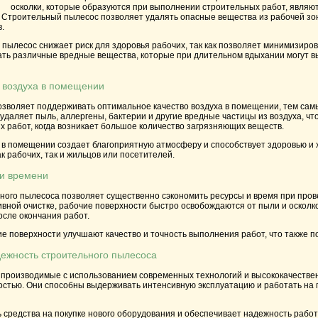
осколки, которые образуются при выполнении строительных работ, являют
 Строительный пылесос позволяет удалять опасные вещества из рабочей зо
.
 пылесос снижает риск для здоровья рабочих, так как позволяет минимизир
ть различные вредные вещества, которые при длительном вдыхании могут вы
а воздуха в помещении
зволяет поддерживать оптимальное качество воздуха в помещении, тем сам
удаляет пыль, аллергены, бактерии и другие вредные частицы из воздуха, ч
 работ, когда возникает большое количество загрязняющих веществ.
а в помещении создает благоприятную атмосферу и способствует здоровью и
к рабочих, так и жильцов или посетителей.
 и времени
ного пылесоса позволяет существенно сэкономить ресурсы и время при про
вной очистке, рабочие поверхности быстро освобождаются от пыли и осколко
осле окончания работ.
ие поверхности улучшают качество и точность выполнения работ, что также п
дежность строительного пылесоса
производимые с использованием современных технологий и высококачестве
остью. Они способны выдерживать интенсивную эксплуатацию и работать на
 средства на покупке нового оборудования и обеспечивает надежность рабо