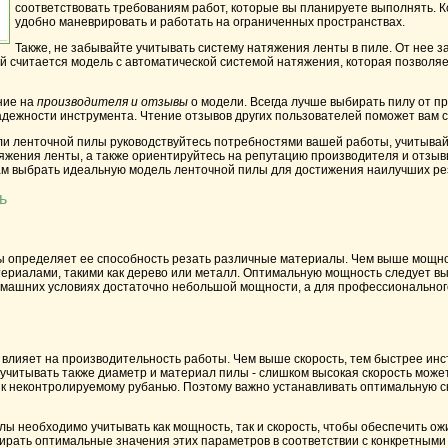
соответствовать требованиям работ, которые вы планируете выполнять. К
удобно маневрировать и работать на ограниченных пространствах.
Также, не забывайте учитывать
систему натяжения ленты
в пиле. От нее з
й считается модель с автоматической системой натяжения, которая позволя
ние на
производителя и отзывы
о модели. Всегда лучше выбирать пилу от п
адежности инструмента. Чтение отзывов других пользователей поможет вам 
ли ленточной пилы руководствуйтесь потребностями вашей работы, учитывай
тяжения ленты, а также ориентируйтесь на репутацию производителя и отзы
ам выбрать идеальную модель ленточной пилы для достижения наилучших рез
ь
 определяет ее способность резать различные материалы. Чем выше мощнос
ериалами, такими как дерево или металл. Оптимальную мощность следует выб
омашних условиях достаточно небольшой мощности, а для профессиональног
 влияет на производительность работы. Чем выше скорость, тем быстрее ин
 учитывать также диаметр и материал пилы - слишком высокая скорость може
 к неконтролируемому рубанью. Поэтому важно устанавливать оптимальную с
ы необходимо учитывать как мощность, так и скорость, чтобы обеспечить ож
ирать оптимальные значения этих параметров в соответствии с конкретными