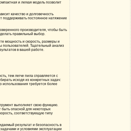
омпактная и легкая модель позволит
ависит качество и долговечность
ет поддерживать постоянное натяжение
роверенного производителя, чтобы быть
сделать правильный выбор.
те мощность и скорость, размеры и
вы пользователей. Тщательный анализ
ультатов в вашей работе.
ть, тем легче пила справляется с
ирать исходя из конкретных задач:
о использования требуется более
струмент выполняет свою функцию.
т быть опасной для некоторых
корость, соответствующую типу
идаемый результат и безопасность в
 задачами и условиями эксплуатации