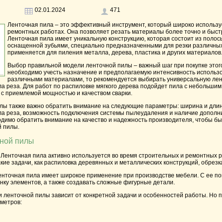
02.01.2024
471
Ленточная пила
– это эффективный инструмент, который широко использ
ремонтных работах. Она позволяет резать материалы более точно и быстр
Ленточная пила имеет уникальную конструкцию, которая состоит из полос
оснащенной зубьями, специально предназначенными для резки различных
применяется для пиления металла, дерева, пластика и других материалов
Выбор
правильной модели
ленточной пилы – важный шаг при покупке этог
необходимо учесть назначение и предполагаемую интенсивность использо
различными материалами, то рекомендуется выбирать универсальную лен
гла реза. Для работ по распиловке мягкого дерева подойдет пила с небольши
 с приемлемой мощностью и качеством сварки.
лы также важно обратить внимание на следующие параметры: ширина и длин
гла реза, возможность подключения системы пылеудаления и наличие дополн
одимо обратить внимание на качество и надежность производителя, чтобы бы
 пилы.
ной пилы
Ленточная пила активно используется во время строительных и ремонтных р
кие задачи, как распиловка деревянных и металлических конструкций, обрезк
нточная пила имеет широкое применение при производстве мебели. С ее п
гонку элементов, а также создавать сложные фигурные детали.
 ленточной пилы зависит от конкретной задачи и особенностей работы. Но 
метров: