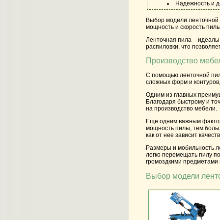
Надежность и д
Выбор модели ленточной 
мощность и скорость пиль
Ленточная пила – идеаль
распиловки, что позволяе
Производство мебе
С помощью ленточной пил
сложных форм и контуров,
Одним из главных преиму
Благодаря быстрому и то
на производство мебели.
Еще одним важным фактор
мощность пилы, тем больш
как от нее зависит качест
Размеры и мобильность л
легко перемещать пилу по
громоздкими предметами 
Выбор модели лент