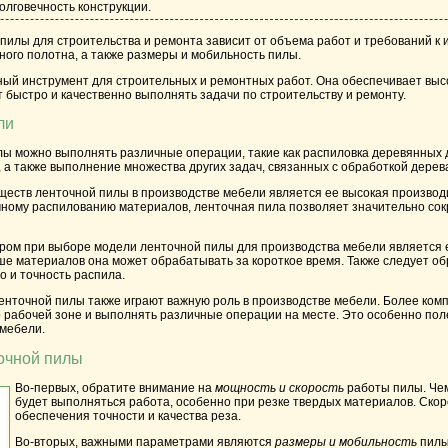
олговечность конструкции.
пилы для строительства и ремонта зависит от объема работ и требований к 
ного полотна, а также размеры и мобильность пилы.
ный инструмент для строительных и ремонтных работ. Она обеспечивает выс
т быстро и качественно выполнять задачи по строительству и ремонту.
ли
ы можно выполнять различные операции, такие как распиловка деревянных 
 а также выполнение множества других задач, связанных с обработкой дерева
ществ ленточной пилы в производстве мебели является ее высокая производ
чному распилованию материалов, ленточная пила позволяет значительно сок
ом при выборе модели ленточной пилы для производства мебели является е
е материалов она может обрабатывать за короткое время. Также следует обр
во и точность распила.
енточной пилы также играют важную роль в производстве мебели. Более ко
 рабочей зоне и выполнять различные операции на месте. Это особенно пол
мебели.
очной пилы
Во-первых, обратите внимание на
мощность и скорость
работы пилы. Че
будет выполняться работа, особенно при резке твердых материалов. Скор
обеспечения точности и качества реза.
Во-вторых, важными параметрами являются
размеры и мобильность
пилы