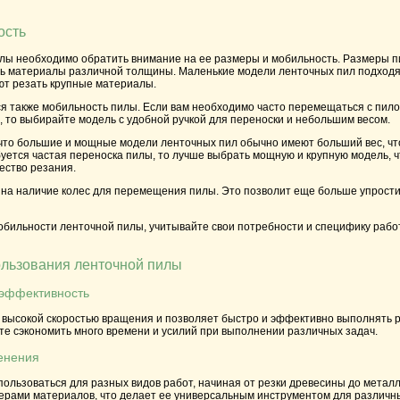
ость
лы необходимо обратить внимание на ее размеры и мобильность. Размеры п
ь материалы различной толщины. Маленькие модели ленточных пил подходят
т резать крупные материалы.
 также мобильность пилы. Если вам необходимо часто перемещаться с пилой
 то выбирайте модель с удобной ручкой для переноски и небольшим весом.
 что большие и мощные модели ленточных пил обычно имеют больший вес, чт
буется частая переноска пилы, то лучше выбрать мощную и крупную модель,
ество резания.
 на наличие колес для перемещения пилы. Это позволит еще больше упрости
обильности ленточной пилы, учитывайте свои потребности и специфику работ
льзования ленточной пилы
 эффективность
 высокой скоростью вращения и позволяет быстро и эффективно выполнять 
те сэкономить много времени и усилий при выполнении различных задач.
енения
ользоваться для разных видов работ, начиная от резки древесины до металл
рами материалов, что делает ее универсальным инструментом для различны