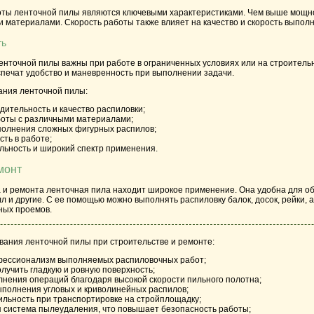
оты ленточной пилы являются ключевыми характеристиками. Чем выше мощн
 материалами. Скорость работы также влияет на качество и скорость выпол
ть
енточной пилы важны при работе в ограниченных условиях или на строитель
печат удобство и маневренность при выполнении задачи.
ания ленточной пилы:
дительность и качество распиловки;
оты с различными материалами;
олнения сложных фигурных распилов;
сть в работе;
ьность и широкий спектр применения.
монт
а и ремонта ленточная пила находит широкое применение. Она удобна для о
алл и другие. С ее помощью можно выполнять распиловку балок, досок, рейки,
ных проемов.
ания ленточной пилы при строительстве и ремонте:
офессионализм выполняемых распиловочных работ;
лучить гладкую и ровную поверхность;
нения операций благодаря высокой скорости пильного полотна;
полнения угловых и криволинейных распилов;
ильность при транспортировке на стройплощадку;
 система пылеудаления, что повышает безопасность работы;