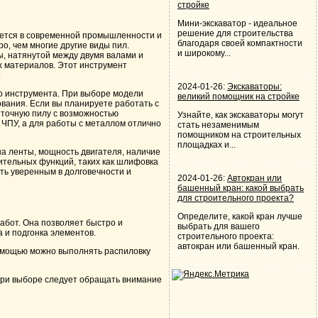
стройке
Мини-экскаватор - идеальное
решение для строительства
уется в современной промышленности и
благодаря своей компактности
о, чем многие другие виды пил.
и широкому...
ы, натянутой между двумя валами и
 материалов. Этот инструмент
.
2024-01-26:
Экскаваторы:
о инструмента. При выборе модели
великий помощник на стройке
вания. Если вы планируете работать с
точную пилу с возможностью
Узнайте, как экскаваторы могут
м ЧПУ, а для работы с металлом отлично
стать незаменимым
помощником на строительных
площадках и...
а ленты, мощность двигателя, наличие
ительных функций, таких как шлифовка
ть уверенным в долговечности и
2024-01-26:
Автокран или
башенный кран: какой выбрать
для строительного проекта?
Определите, какой кран лучше
абот. Она позволяет быстро и
выбрать для вашего
а и подгонка элементов.
строительного проекта:
автокран или башенный кран.
омощью можно выполнять распиловку
при выборе следует обращать внимание