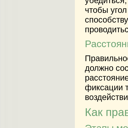
убедиться,
чтобы угол
способству
проводитьс
Расстоян
Правильно
должно сос
расстояние
фиксации т
воздействи
Как пра
Этапы мо