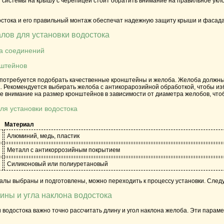
системы на крышу с черепицей стоит обратить внимание на правильное укло
стока и его правильный монтаж обеспечат надежную защиту крыши и фасада 
лов для установки водостока
а соединений
нштейнов
 потребуется подобрать качественные кронштейны и желоба. Желоба должны 
а. Рекомендуется выбирать желоба с антикорарозийной обработкой, чтобы из
те внимание на размер кронштейнов в зависимости от диаметра желобов, что
ля установки водостока
Материал
Алюминий, медь, пластик
Металл с антикоррозийным покрытием
Силиконовый или полиуретановый
иалы выбраны и подготовлены, можно переходить к процессу установки. След
ины и угла наклона водостока
 водостока важно точно рассчитать длину и угол наклона желоба. Эти пара