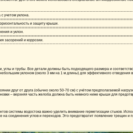
с учетом уклона.
горизонтальность и защиту крыши.
ения и уклон.
я засорений и коррозии.
и, углы и трубы. Все детали должны быть подходящего размера и соответств
 небольшим уклоном (около 3 мм на 1 м длины) для эффективного отведения 
янии друг от друга (обычно около 50-70 см) с учётом предполагаемой нагруз
ановки – верхняя часть желоба должна быть немного ниже крыши для предот
нтов системы водостока важно уделить внимание герметизации стыков. Испо
же на соединения углов и переходов. Это предотвратит появление трещин и п