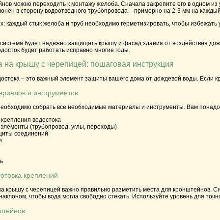
нов можно переходить к монтажу желоба. Сначала закрепите его в одном из 
онён в сторону водоотводного трубопровода – примерно на 2-3 мм на кажды
х: каждый стык желоба и труб необходимо герметизировать, чтобы избежать 
система будет надёжно защищать крышу и фасад здания от воздействия дож
одосток будет работать исправно многие годы.
а на крышу с черепицей: пошаговая инструкция
остока – это важный элемент защиты вашего дома от дождевой воды. Если к
териалов и инструментов
еобходимо собрать все необходимые материалы и инструменты. Вам понадо
крепления водостока
элементы (трубопровод, углы, переходы)
щиты соединений
и
ь
готовка креплений
на крышу с черепицей важно правильно разметить места для кронштейнов. Сн
клоном, чтобы вода могла свободно стекать. Используйте уровень для точн
нштейнов