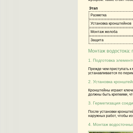
Этап
Разметка
Установка кронштейнов
Монтаж желоба
Защита
Монтаж водостока: 
1. Подготовка элемент
Прежде чем приступать к 
устанавливается по перим
2. Установка кронштей
Кронштейны играют ключев
должны быть крепкими, ч
3. Герметизация соед
После установки кронште
наружных работ, чтобы из
4. Монтаж водосточны