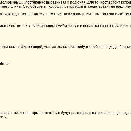
уголков крыши, постепенно выравнивая и подгоняя. Для точности стоит испо
й метр длины. Это обеспечит хороший отток воды и предотвратит её накопле
утечек воды. Установка сливных труб также должна быть выполнена с учётом 
девых потоков, увеличивая срок службы кровли и предотвращая разрушение
рыша покрыта черепицей, монтаж водостока требует особого подхода. Рассм
бятся:
ачала отметьте на крыше точки, где будут располагаться крепления для во
ости.