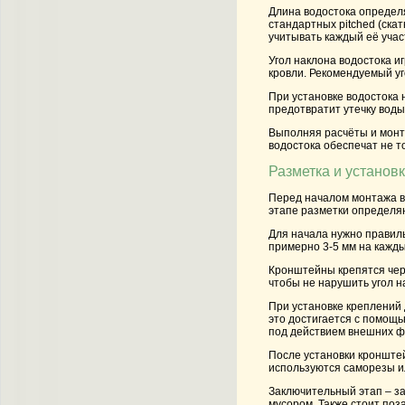
Длина водостока
определя
стандартных pitched (ска
учитывать каждый её учас
Угол наклона
водостока иг
кровли. Рекомендуемый уг
При установке водостока 
предотвратит утечку воды
Выполняя расчёты и монта
водостока обеспечат не т
Разметка и установ
Перед началом монтажа во
этапе разметки определяю
Для начала нужно правиль
примерно 3-5 мм на кажды
Кронштейны крепятся чере
чтобы не нарушить угол н
При установке креплений 
это достигается с помощ
под действием внешних фак
После установки кронште
используются саморезы и
Заключительный этап – за
мусором. Также стоит поз