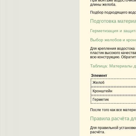
При монтаже водосточной 
длины желоба.
Подбор подходящего водо
Подготовка материа
Герметизация и защит
Выбор желобов и кро
Для крепления водостока
пластик высокого качеств
всю конструкцию. Обрати
Таблица: Материалы д
Элемент
Желоб
Кронштейн
Герметик
После того как все матер
Правила расчёта дл
Для правильной установки
расчёта.