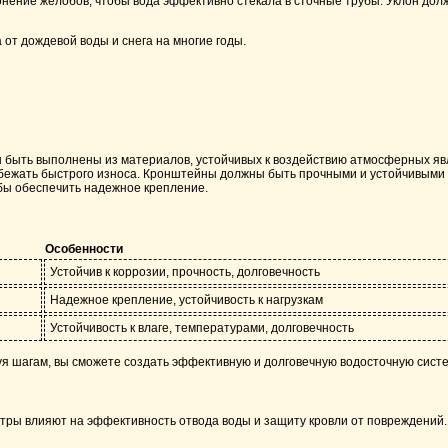
нение желобов, чтобы вода эффективно стекала в сточные трубы. Уклон долж
от дождевой воды и снега на многие годы.
быть выполнены из материалов, устойчивых к воздействию атмосферных явл
бежать быстрого износа. Кронштейны должны быть прочными и устойчивыми к 
бы обеспечить надежное крепление.
Особенности
Устойчив к коррозии, прочность, долговечность
Надежное крепление, устойчивость к нагрузкам
Устойчивость к влаге, температурами, долговечность
уя шагам, вы сможете создать эффективную и долговечную водосточную систе
метры влияют на эффективность отвода воды и защиту кровли от повреждени