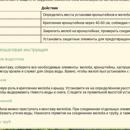
Действие
Определить места установки кронштейнов и желоба 
Крепление кронштейнов через 40-60 см, соблюдая 
Закрепить желоб на кронштейнах, проверить соедин
Установить защитные элементы для предотвращени
пошаговая инструкция
ов водостока
монтажу, соберите все необходимые элементы: желоба, кронштейны, заглушк
етру кровли и служит для сбора воды. Важно, чтобы желоб был установлен с
нов
ую роль в креплении желоба к крышу. Установите их на определённом рассто
тобы выдерживать тяжесть воды и снега. Следите за правильной высотой уст
инений
йнов можно приступать к монтажу желобов. При соединении отдельных элеме
бежать утечек воды. Нанесите герметик на соединение желоба и трубу, а так
х труб