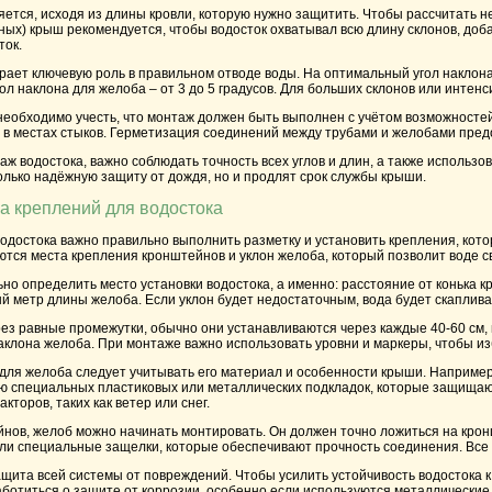
ется, исходя из длины кровли, которую нужно защитить. Чтобы рассчитать н
тных) крыш рекомендуется, чтобы водосток охватывал всю длину склонов, до
ток.
рает ключевую роль в правильном отводе воды. На оптимальный угол наклона 
ол наклона для желоба – от 3 до 5 градусов. Для больших склонов или интенс
необходимо учесть, что
монтаж
должен быть выполнен с учётом возможностей
 в местах стыков.
Герметизация
соединений между трубами и желобами предот
ж водостока, важно соблюдать точность всех углов и длин, а также использ
олько надёжную защиту от дождя, но и продлят срок службы крыши.
ка креплений для водостока
достока важно правильно выполнить разметку и установить крепления, котор
тся места крепления кронштейнов и уклон желоба, который позволит воде с
но определить место установки водостока, а именно: расстояние от конька к
й метр длины желоба. Если уклон будет недостаточным, вода будет скаплива
з равные промежутки, обычно они устанавливаются через каждые 40-60 см, 
аклона желоба. При монтаже важно использовать уровни и маркеры, чтобы и
для желоба следует учитывать его материал и особенности крыши. Например
ью специальных пластиковых или металлических подкладок, которые защищаю
торов, таких как ветер или снег.
йнов, желоб можно начинать монтировать. Он должен точно ложиться на кро
ли специальные защелки, которые обеспечивают прочность соединения. Все 
щита всей системы от повреждений. Чтобы усилить устойчивость водостока 
аботиться о защите от коррозии, особенно если используются металлически