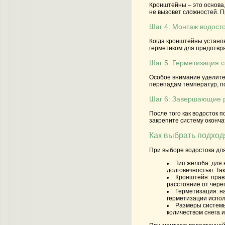
Кронштейны – это основа,
не вызовет сложностей. 
Шаг 4: Монтаж водост
Когда кронштейны устано
герметиком для предотвра
Шаг 5: Герметизация 
Особое внимание уделите 
перепадам температур, п
Шаг 6: Завершающие 
После того как водосток 
закрепите систему оконча
Как выбрать подход
При выборе водостока дл
Тип желоба
: для
долговечностью. Та
Кронштейн
: пра
расстояние от чере
Герметизация
: 
герметизации испол
Размеры систем
количеством снега 