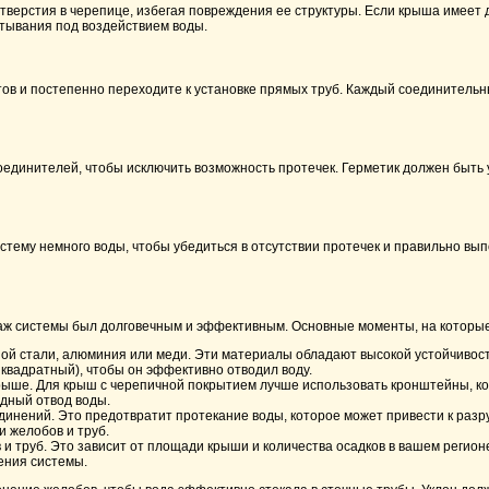
тверстия в черепице, избегая повреждения ее структуры. Если крыша имеет 
атывания под воздействием воды.
нтов и постепенно переходите к установке прямых труб. Каждый соединитель
оединителей, чтобы исключить возможность протечек. Герметик должен быть у
стему немного воды, чтобы убедиться в отсутствии протечек и правильно вып
таж системы был долговечным и эффективным. Основные моменты, на которые
ной стали, алюминия или меди. Эти материалы обладают высокой устойчивос
квадратный), чтобы он эффективно отводил воду.
рыше. Для крыш с черепичной покрытием лучше использовать кронштейны, к
дный отвод воды.
единений. Это предотвратит протекание воды, которое может привести к раз
 желобов и труб.
 и труб. Это зависит от площади крыши и количества осадков в вашем регио
ения системы.