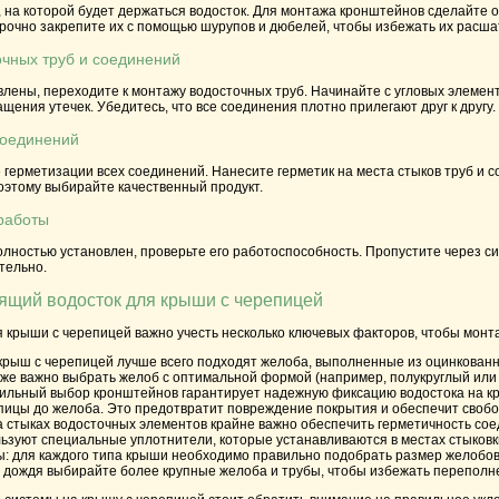
 на которой будет держаться водосток. Для монтажа кронштейнов сделайте о
Прочно закрепите их с помощью шурупов и дюбелей, чтобы избежать их расш
очных труб и соединений
влены, переходите к монтажу водосточных труб. Начинайте с угловых элеме
щения утечек. Убедитесь, что все соединения плотно прилегают друг к другу.
соединений
герметизации всех соединений. Нанесите герметик на места стыков труб и с
оэтому выбирайте качественный продукт.
работы
полностью установлен, проверьте его работоспособность. Пропустите через си
тельно.
ящий водосток для крыши с черепицей
я крыши с черепицей важно учесть несколько ключевых факторов, чтобы мон
 крыш с черепицей лучше всего подходят желоба, выполненные из оцинкован
кже важно выбрать желоб с оптимальной формой (например, полукруглый или 
вильный выбор кронштейнов гарантирует надежную фиксацию водостока на к
пицы до желоба. Это предотвратит повреждение покрытия и обеспечит свобо
на стыках водосточных элементов крайне важно обеспечить герметичность со
ьзуют специальные уплотнители, которые устанавливаются в местах стыковки
ы
: для каждого типа крыши необходимо правильно подобрать размер желобов
и дождя выбирайте более крупные желоба и трубы, чтобы избежать переполн