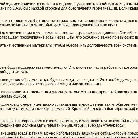
еобходимое количество материалов, нужно учитывать как общую длину крыши, 
бавив по 20-30 см с каждой стороны для обеспечения герметизации. Если кр
влияет несколько факторов: материал крыши, среднее количество осадков в р
ивных осадков угол может быть увеличен для лучшего оттока воды.
 для закрепления всех элементов, включая крепежи и соединения. Это обес
вращает просачивание воды через швы, что особенно важно при высоких на
овать качественные материалы, чтобы обеспечить долговечность всей системы
ые будут поддерживать конструкцию. Это ключевая часть работы, от которой
вободно стекать.
рыши до желоба и место, где будет находиться водосток. Это необходимо для
ться, что может привести к деформации или затоплению.
в зависимости от размеров и массы системы. Установка кронштейнов должна 
збежать ошибок.
, для крыш с черепицей важно устанавливать кронштейны так, чтобы они не
т плитку от механических повреждений. Кронштейн должен быть крепко зафи
нштейны, фиксироваться в специальном пазу и удерживаться на нужной высо
соединения должны быть герметичными, чтобы избежать утечек воды.
к внешним воздействиям, можно использовать защитные сетки, которые пред
е элементы. Для этого можно использовать специальные антикоррозийные по