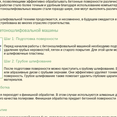
, позволяющими эффективно обрабатывать бетонные поверхности различног
работки стало более точным и удобным благодаря использованию компьютер
етоношлифовальных машин стали гораздо шире, они могут выполнять различн
шлифовальной техники продолжается, и несомненно, в будущем ожидается 
остребована во многих отраслях строительства.
бетоношлифовальной машины
Шаг 1: Подготовка поверхности
Перед началом работы с бетоношлифовальной машиной необходимо подго
удаление грубых неровностей, пятен и старого покрытия. Для этой цели
и шлифовочные пластины.
Шаг 2: Грубое шлифование
После подготовки поверхности можно приступить к грубому шлифованию. 
или абразивные диски с грубыми зернами. Они эффективно удаляют тонки
поверхность. Грубое шлифование также помогает удалить глубокие царап
материалов.
ботка
я переходят к финишной обработке. В этом случае используются алмазные д
го качества полировки. Финишная обработка придает бетонной поверхности г
ытие