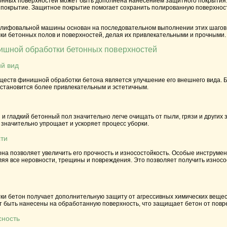
нных поверхностей может быть дополнена нанесением защитного покрытия. Э
покрытие. Защитное покрытие помогает сохранить полированную поверхность
ифовальной машины основан на последовательном выполнении этих шагов. 
ки бетонных полов и поверхностей, делая их привлекательными и прочными.
шной обработки бетонных поверхностей
й вид
ществ финишной обработки бетона является улучшение его внешнего вида. Б
 становится более привлекательным и эстетичным.
 гладкий бетонный пол значительно легче очищать от пыли, грязи и других
о значительно упрощает и ускоряет процесс уборки.
сти
на позволяет увеличить его прочность и износостойкость. Особые инструме
ляя все неровности, трещины и повреждения. Это позволяет получить износо
и бетон получает дополнительную защиту от агрессивных химических вещест
т быть нанесены на обработанную поверхность, что защищает бетон от повр
сность