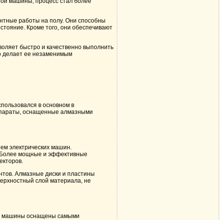
ой машины, процесс стал более
нтные работы на полу. Они способны
остояние. Кроме того, они обеспечивают
воляет быстро и качественно выполнить
то делает ее незаменимым
пользовался в основном в
аппараты, оснащенные алмазными
ем электрических машин.
. Более мощные и эффективные
екторов.
тов. Алмазные диски и пластины
верхностный слой материала, не
ые машины оснащены самыми