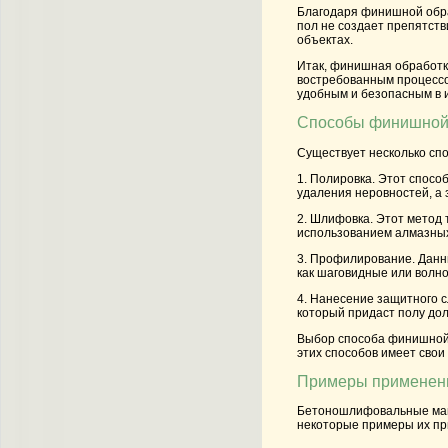
Благодаря финишной обра
пол не создает препятств
объектах.
Итак, финишная обработк
востребованным процессом
удобным и безопасным в 
Способы финишной 
Существует несколько сп
1. Полировка. Этот спосо
удаления неровностей, а
2. Шлифовка. Этот метод 
использованием алмазных 
3. Профилирование. Данн
как шаговидные или волн
4. Нанесение защитного 
который придаст полу до
Выбор способа финишной 
этих способов имеет сво
Примеры применен
Бетоношлифовальные маши
некоторые примеры их пр