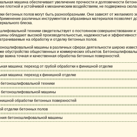
альная машина обеспечивает увеличение прочности и долговечности бетонн
ее плотной и устойчивой к механическим воздействиям, не подвержена скол
и бетонных полов могут быть разнообразными. Они зависят от желаемого 
Применение различных инструментов и абразивных материалов позволяет до
еркального блеска.
шлифовальной техники свидетельствует о постоянном совершенствовании и 
ины обладают высокой производительностью, надежностью и эффективност
затрачиваемые на обработку и отделку бетонных полов.
ношлифовальной машины в различных сферах деятельности широко известн
кже обустройство общественных и коммерческих объектов. Бетоношлифовал
где важна точная и качественная обработка бетонных поверхностей.
ая машина: переход от грубой обработки к финишной отделке
ная машина: переход к финишной отделке
я бетоношлифовальной техники
 бетоношлифовальной машины
нишной обработки бетонных поверхностей
й отделки бетонных полов
ения бетоношлифовальной машины