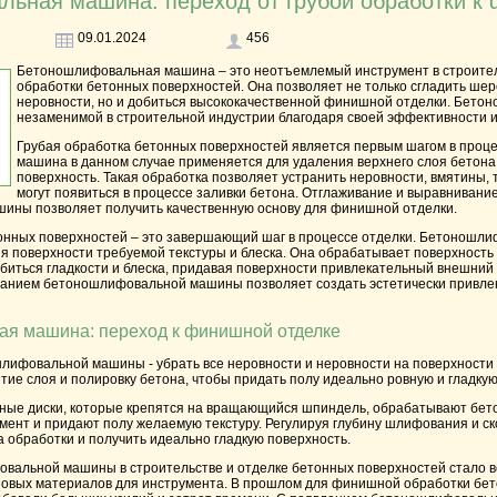
ьная машина: переход от грубой обработки к
09.01.2024
456
Бетоношлифовальная машина – это неотъемлемый инструмент в строител
обработки бетонных поверхностей. Она позволяет не только сгладить шер
неровности, но и добиться высококачественной финишной отделки. Бет
незаменимой в строительной индустрии благодаря своей эффективности 
Грубая обработка бетонных поверхностей является первым шагом в проц
машина в данном случае применяется для удаления верхнего слоя бетона
поверхность. Такая обработка позволяет устранить неровности, вмятины,
могут появиться в процессе заливки бетона. Отглаживание и выравнивани
ны позволяет получить качественную основу для финишной отделки.
нных поверхностей – это завершающий шаг в процессе отделки. Бетоношли
я поверхности требуемой текстуры и блеска. Она обрабатывает поверхност
обиться гладкости и блеска, придавая поверхности привлекательный внешний
ванием бетоношлифовальной машины позволяет создать эстетически привле
я машина: переход к финишной отделке
лифовальной машины - убрать все неровности и неровности на поверхности 
ятие слоя и полировку бетона, чтобы придать полу идеально ровную и гладкую
е диски, которые крепятся на вращающийся шпиндель, обрабатывают бето
мент и придают полу желаемую текстуру. Регулируя глубину шлифования и с
а обработки и получить идеально гладкую поверхность.
альной машины в строительстве и отделке бетонных поверхностей стало 
новых материалов для инструмента. В прошлом для финишной обработки бет