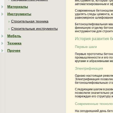
инструменты, которые тр
автоматизированным и э
Материалы
Современные бетоношлифо
Инструменты
удалять следы цемента, к
равномерное шлифование 
Строительная техника
Бетоношлифовальная маши
финишную отделку бетонн
Строительные инструменты
инструментом для строите
Мебель
История развития 
Техника
Первые шаги
Прочее
Первые прототипы бетоно
промышленности и его по
кругами и абразивными м
Электрификация
Однако настоящая револю
Электрификация позволил
бетоношлифовальные стан
Следующим шагом в разви
позволили значительно ув
повреждая его структуру 
Современные техноло
На сегодняшний день бет