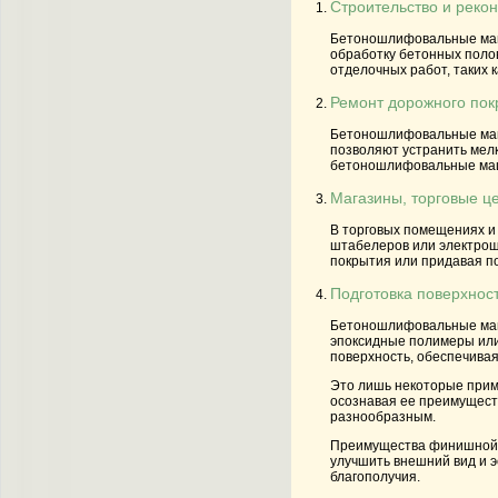
Строительство и реко
Бетоношлифовальные маши
обработку бетонных полов
отделочных работ, таких к
Ремонт дорожного пок
Бетоношлифовальные маши
позволяют устранить мелк
бетоношлифовальные маши
Магазины, торговые ц
В торговых помещениях и 
штабелеров или электрош
покрытия или придавая по
Подготовка поверхнос
Бетоношлифовальные маши
эпоксидные полимеры или
поверхность, обеспечивая
Это лишь некоторые прим
осознавая ее преимущест
разнообразным.
Преимущества финишной 
улучшить внешний вид и э
благополучия.