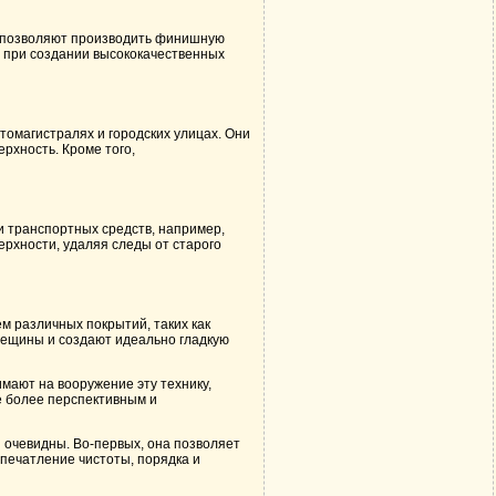
и позволяют производить финишную
о при создании высококачественных
омагистралях и городских улицах. Они
рхность. Кроме того,
и транспортных средств, например,
хности, удаляя следы от старого
 различных покрытий, таких как
рещины и создают идеально гладкую
ают на вооружение эту технику,
 более перспективным и
чевидны. Во-первых, она позволяет
впечатление чистоты, порядка и