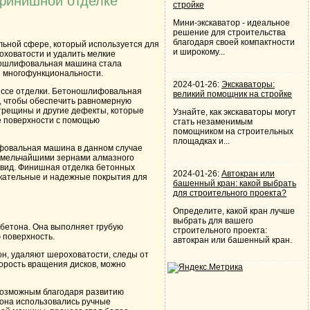
 финишной отделке
стройке
Мини-экскаватор - идеальное
решение для строительства
благодаря своей компактности
ьной сфере, который используется для
и широкому...
оховатости и удалить мелкие
оношлифовальная машина стала
и многофункциональности.
2024-01-26:
Экскаваторы:
ессе отделки. Бетоношлифовальная
великий помощник на стройке
, чтобы обеспечить равномерную
 трещины и другие дефекты, которые
Узнайте, как экскаваторы могут
е поверхности с помощью
стать незаменимым
помощником на строительных
площадках и...
фовальная машина в данном случае
ь мельчайшими зернами алмазного
 вид. Финишная отделка бетонных
2024-01-26:
Автокран или
кательные и надежные покрытия для
башенный кран: какой выбрать
для строительного проекта?
Определите, какой кран лучше
выбрать для вашего
бетона. Она выполняет грубую
строительного проекта:
 поверхность.
автокран или башенный кран.
н, удаляют шероховатости, следы от
корость вращения дисков, можно
возможным благодаря развитию
она использовались ручные