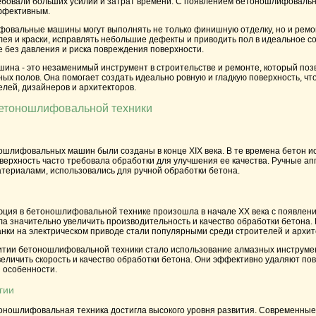
ебовали больших усилий и затрат времени. С появлением бетоношлифовальн
ффективным.
вальные машины могут выполнять не только финишную отделку, но и ремо
лея и краски, исправлять небольшие дефекты и приводить пол в идеальное с
без давления и риска повреждения поверхности.
на - это незаменимый инструмент в строительстве и ремонте, который поз
ых полов. Она помогает создать идеально ровную и гладкую поверхность, ч
лей, дизайнеров и архитекторов.
бетоношлифовальной техники
шлифовальных машин были созданы в конце XIX века. В те времена бетон ис
верхность часто требовала обработки для улучшения ее качества. Ручные 
атериалами, использовались для ручной обработки бетона.
ция в бетоношлифовальной технике произошла в начале XX века с появлени
а значительно увеличить производительность и качество обработки бетона
ки на электрическом приводе стали популярными среди строителей и архит
тии бетоношлифовальной техники стало использование алмазных инструмен
еличить скорость и качество обработки бетона. Они эффективно удаляют по
и особенности.
гии
оношлифовальная техника достигла высокого уровня развития. Современн