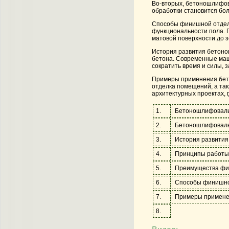
Во-вторых, бетоношлифов
обработки становится бол
Способы финишной отделк
функциональности пола. 
матовой поверхности до з
История развития бетоно
бетона. Современные маш
сократить время и силы, 
Примеры применения бето
отделка помещений, а та
архитектурных проектах, 
1.
Бетоношлифовальн
2.
Бетоношлифоваль
3.
История развити
4.
Принципы работы
5.
Преимущества фи
6.
Способы финишно
7.
Примеры примен
8.