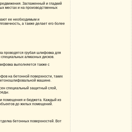
ередвижения. Заглаженный и гладкий
ных местах и на производственных
лают ее необходимым и
говечность, а также делает его более
ала проводятся грубая шлифовка для
 специальных алмазных дисков.
Шлифовка выполняется также с
фов на бетонной поверхности, таких
а бетоношлифовальной машине.
есен специальный защитный слой,
реды.
ти помещения и бюджета. Каждый из
 объектов до жилых помещений.
тделка бетонных поверхностей. Вот