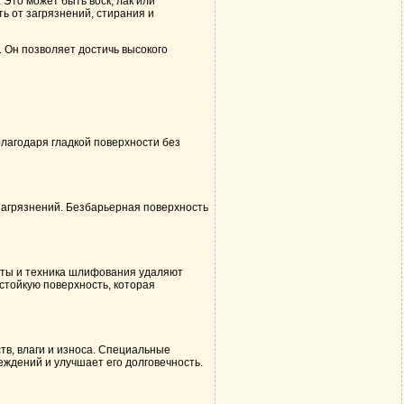
то может быть воск, лак или
 от загрязнений, стирания и
Он позволяет достичь высокого
лагодаря гладкой поверхности без
 загрязнений. Безбарьерная поверхность
нты и техника шлифования удаляют
стойкую поверхность, которая
в, влаги и износа. Специальные
еждений и улучшает его долговечность.