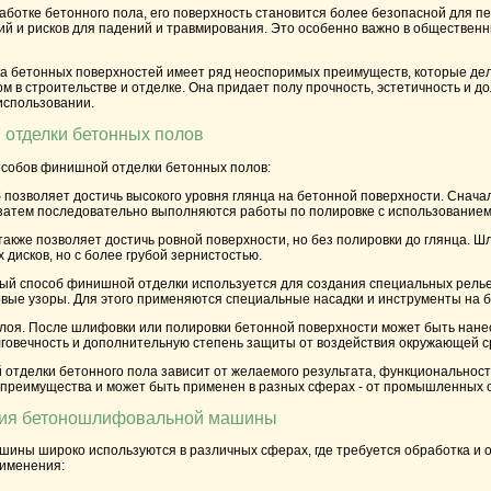
ботке бетонного пола, его поверхность становится более безопасной для п
ий и рисков для падений и травмирования. Это особенно важно в обществен
а бетонных поверхностей имеет ряд неоспоримых преимуществ, которые де
 в строительстве и отделке. Она придает полу прочность, эстетичность и дол
использовании.
отделки бетонных полов
особов финишной отделки бетонных полов:
б позволяет достичь высокого уровня глянца на бетонной поверхности. Снач
 затем последовательно выполняются работы по полировке с использованием
также позволяет достичь ровной поверхности, но без полировки до глянца. 
дисков, но с более грубой зернистостью.
ый способ финишной отделки используется для создания специальных релье
овые узоры. Для этого применяются специальные насадки и инструменты н
слоя. После шлифовки или полировки бетонной поверхности может быть нан
лговечность и дополнительную степень защиты от воздействия окружающей с
отделки бетонного пола зависит от желаемого результата, функциональнос
и преимущества и может быть применен в разных сферах - от промышленных
ия бетоношлифовальной машины
ны широко используются в различных сферах, где требуется обработка и о
именения: