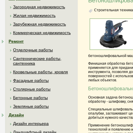
Бетоношлифовал
Загородная недвижимость
Строительная техника
Жилая недвижимость
Зарубежная недвижимость
Коммерческая недвижимость
Ремонт
Отделочные работы
бетоношлифовальной маши
Сантехнические работы,
сантехника
Финишная обработка бето
применяется для придани
Кровельные работы, кровля
инструмента, позволяя д
поверхностей с использо
любых объектов.
Фасадные работы
Бетоношлифовальна
Столярные работы
Бетонные работы
Основная задача бетонош
обработку - шлифовку, сн
Земляные работы
Специальные шлифовальны
опалубки, заглаживают це
Дизайн
добиться нужного качеств
Дизайн интерьера
Применение бетоношлифов
технологий и появлению 
Ландшафтный дизайн