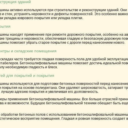
нструкция зданий
ны активно используются при строительстве и реконструкции зданий. Он
 и стен, устранять неровности и дефекты поверхностей. Это особенно важн
ак укладка коврового покрытия или укладка плитки.
рытия
ны находят применение при ремонте дорожного покрытия, особенно на авт
ие трещины и неровности, обеспечивая гладкую и безопасную дорожную пове
ны помогают убрать старое покрытие с дороги перед нанесением нового.
ентры и складские помещения
складах часто требуется гладкая поверхность пола для удобной эксплуатаци
табелеров. Бетоношлифовальные машины помогают достичь идеальной повер
лу необходимую гладкость и блеск.
тей для покрытий и покрытия
ны используются для подготовки бетонных поверхностей перед нанесением
 покрытия на основе полиуретана. Они удаляют шероховатость, затирают т
 лучшую адгезию покрытия и увеличивая его долговечность.
еры применения бетоношлифовальной машины. Все больше отраслей приним
ва и возможности. Будущее бетоношлифовальной техники обещает быть еще
обработки бетонных полов с использованием бетоношлифовальной машины о
стетическое восприятие помещения. Гладкая и ровная поверхность создает 