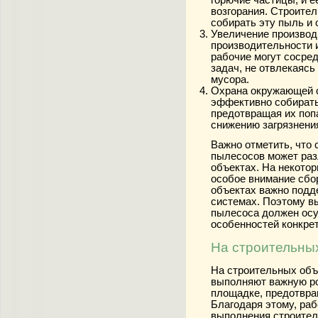
возгорания. Строит
собирать эту пыль и 
Увеличение производ
производительности 
рабочие могут сосре
задач, не отвлекаясь
мусора.
Охрана окружающей 
эффективно собирать
предотвращая их поп
снижению загрязнени
Важно отметить, что
пылесосов может раз
объектах. На некото
особое внимание сбор
объектах важно подд
системах. Поэтому в
пылесоса должен осу
особенностей конкрет
На строительных
На строительных объ
выполняют важную ро
площадке, предотвра
Благодаря этому, раб
выполнения строител