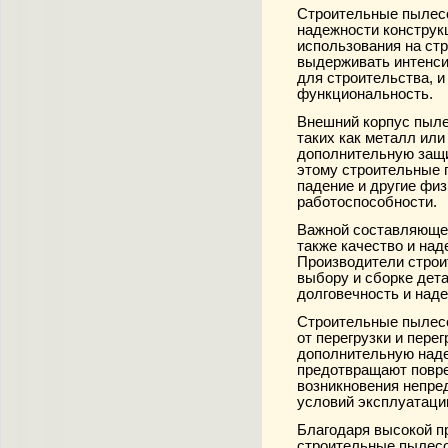
Строительные пылесо
надежности конструк
использования на ст
выдерживать интенси
для строительства, и
функциональность.
Внешний корпус пыле
таких как металл ил
дополнительную защи
этому строительные
падение и другие физ
работоспособности.
Важной составляющей
также качество и над
Производители строи
выбору и сборке дет
долговечность и над
Строительные пылес
от перегрузки и пере
дополнительную наде
предотвращают повре
возникновения непре
условий эксплуатаци
Благодаря высокой п
строительные пылес