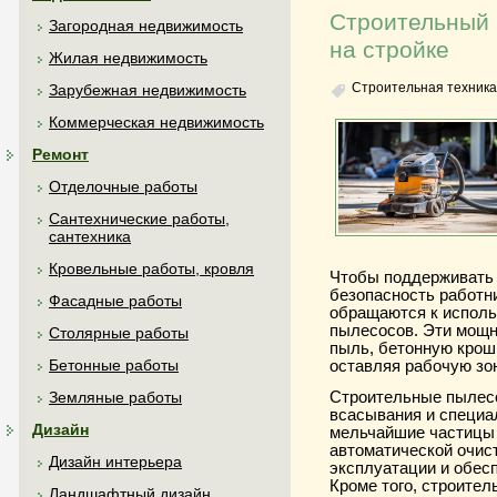
Строительный 
Загородная недвижимость
на стройке
Жилая недвижимость
Строительная техника
Зарубежная недвижимость
Коммерческая недвижимость
Ремонт
Отделочные работы
Сантехнические работы,
сантехника
Кровельные работы, кровля
Чтобы поддерживать 
безопасность работн
Фасадные работы
обращаются к испол
пылесосов. Эти мощн
Столярные работы
пыль, бетонную крошк
Бетонные работы
оставляя рабочую зон
Строительные пылес
Земляные работы
всасывания и специа
Дизайн
мельчайшие частицы
автоматической очист
Дизайн интерьера
эксплуатации и обес
Кроме того, строите
Ландшафтный дизайн