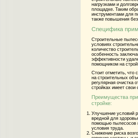
нагрузками и долгов
площадке. Таким обр
инструментами для по
также повышения без
Специфика прим
Строительные пылесо
условиях строительн
количество строител
особенность заключа
эффективности удале
помощником на строй
Стоит отметить, что
на строительных объе
регулярная очистка о
стройках имеет свои 
Преимущества при
стройке:
Улучшение условий р
вредной для здоровья
помощью пылесосов п
условия труда.
Снижение риска возг
горючие частицы, и е