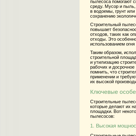
пылесоса помогают с
среду. Мусор и пыль,
в водоемы, грунт или
сохранению экологич
Строительный пылесо
повышает безопаснос
отходов, таких как о
отходы. Это особенно
использованием огня 
Таким образом, испо
строительной площад
и утилизацию строит
рабочих и досрочное
помнить, что строит
применении и требую
их высокой производ
Ключевые особе
Строительные пылес
которые делают их н
площадки. Вот некот
пылесосов:
1. Высокая мощно
Строительные пылес