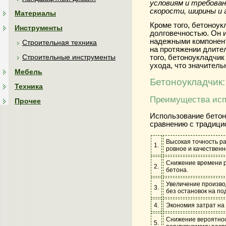
условиям и требован
скорости, ширины и 
Материалы
Кроме того, бетоноу
Инструменты
долговечностью. Он 
надежными компонент
Строительная техника
на протяжении длител
Строительные инструменты
того, бетоноукладчик
ухода, что значител
Мебель
Бетоноукладчик
Техника
Преимущества исп
Прочее
Использование бетон
сравнению с традици
Высокая точность р
1.
ровное и качественн
Снижение времени р
2.
бетона.
Увеличение произво
3.
без остановок на по
4.
Экономия затрат на
Снижение вероятнос
5.