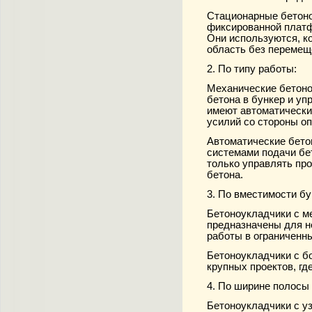
Стационарные бетоно
фиксированной платф
Они используются, ко
область без перемещ
2. По типу работы:
Механические бетоно
бетона в бункер и уп
имеют автоматически
усилий со стороны оп
Автоматические бето
системами подачи бет
только управлять пр
бетона.
3. По вместимости бу
Бетоноукладчики с м
предназначены для н
работы в ограниченн
Бетоноукладчики с б
крупных проектов, гд
4. По ширине полосы 
Бетоноукладчики с у