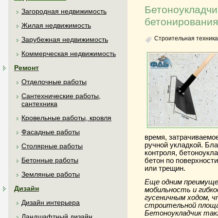
Бетоноукладчи
Загородная недвижимость
бетонирования
Жилая недвижимость
Строительная техника
Зарубежная недвижимость
Коммерческая недвижимость
Ремонт
Отделочные работы
Сантехнические работы,
сантехника
Кровельные работы, кровля
Фасадные работы
время, затрачиваемое
ручной укладкой. Бл
Столярные работы
контроля, бетоноукл
Бетонные работы
бетон по поверхност
или трещин.
Земляные работы
Еще одним преимуще
Дизайн
мобильность и гибко
гусеничным ходом, 
Дизайн интерьера
строительной площа
Бетоноукладчик так
Ландшафтный дизайн