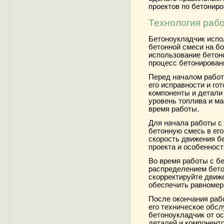
проектов по бетонир
Технология раб
Бетоноукладчик испо
бетонной смеси на б
использование бетон
процесс бетонировани
Перед началом работ
его исправности и гот
компоненты и детали 
уровень топлива и м
время работы.
Для начала работы с
бетонную смесь в его
скорость движения б
проекта и особеннос
Во время работы с б
распределением бето
скорректируйте движ
обеспечить равномерн
После окончания раб
его техническое обсл
бетоноукладчик от ос
деталей и компоненто