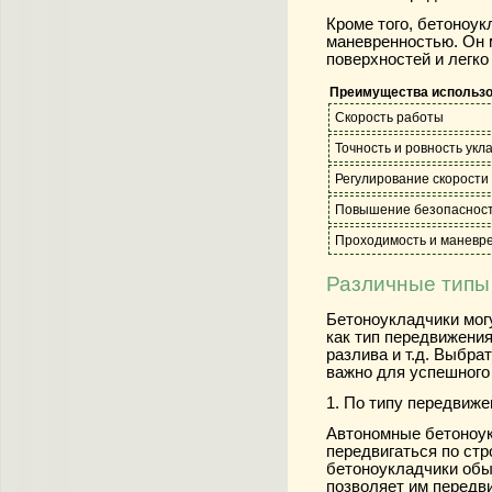
Кроме того, бетоноу
маневренностью. Он 
поверхностей и легко
Преимущества использо
Скорость работы
Точность и ровность укл
Регулирование скорости
Повышение безопаснос
Проходимость и маневр
Различные типы
Бетоноукладчики мог
как тип передвижени
разлива и т.д. Выбра
важно для успешного
1. По типу передвиже
Автономные бетоноук
передвигаться по ст
бетоноукладчики обы
позволяет им передви