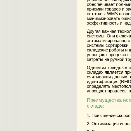
обеспечивает полный
приемки товаров и ра
остатков. WMS позво
минимизировать ошиб
эффективность и над
Другая важная техно
системы. Они включа
автоматизированного 
системы сортировки,
складские роботы и д
упрощают процессы п
затраты на ручной тр
Одним из трендов в 
складах является пр
считывания данных, 
идентификация (RFID)
определять местополо
упрощает процессы п
Преимущества исп
складе:
1. Повышение скорост
2. Оптимизация испо