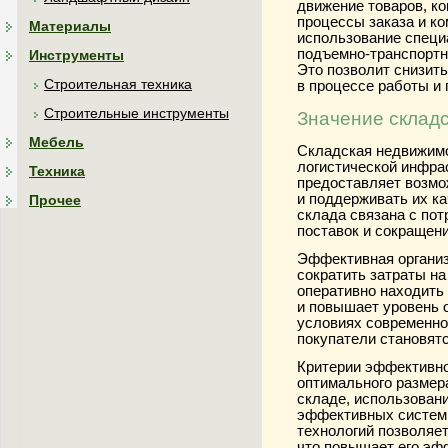
движение товаров, ко
процессы заказа и ко
Материалы
использование специ
подъемно-транспортно
Инструменты
Это позволит снизит
Строительная техника
в процессе работы и
Строительные инструменты
Значение склад
Мебель
Складская недвижим
логистической инфра
Техника
предоставляет возмо
и поддерживать их ка
Прочее
склада связана с по
поставок и сокращени
Эффективная организ
сократить затраты на
оперативно находить
и повышает уровень 
условиях современног
покупатели становятс
Критерии эффективно
оптимального размер
складе, использован
эффективных систем 
технологий позволяет
что повышает его эфф