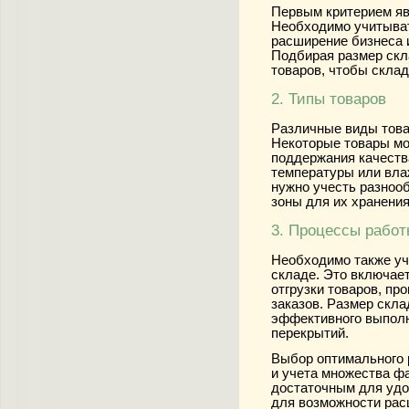
Первым критерием яв
Необходимо учитыват
расширение бизнеса 
Подбирая размер скл
товаров, чтобы склад
2. Типы товаров
Различные виды това
Некоторые товары мо
поддержания качеств
температуры или вла
нужно учесть разноо
зоны для их хранения
3. Процессы работ
Необходимо также уч
складе. Это включает
отгрузки товаров, пр
заказов. Размер скл
эффективного выполн
перекрытий.
Выбор оптимального 
и учета множества ф
достаточным для удо
для возможности рас