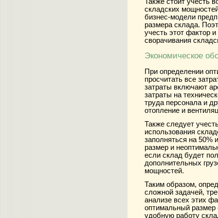
Также стоит учесть 
складских мощностей
бизнес-модели предп
размера склада. Поэ
учесть этот фактор 
сворачивания складс
Экономическое об
При определении опт
просчитать все затра
затраты включают ар
затраты на техническ
труда персонала и др
отопление и вентиляц
Также следует учест
использования склад
заполняться на 50% 
размер и неоптимальн
если склад будет по
дополнительных грузо
мощностей.
Таким образом, опре
сложной задачей, тр
анализе всех этих фа
оптимальный размер 
удобную работу скла