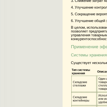
3. Снижение затрат н
4. Улучшение контро
5. Сокращение вероят
6. Улучшение общей 
В целом, использова
позволяет предприят
управления товарным
конкурентоспособнос
Применение эфф
Системы хранения
Существует нескольк
Тип системы
Описа
хранения
Один 
Складские
товар
стеллажи
стелл
товар
Испол
Складские
или и
контейнеры
удобн