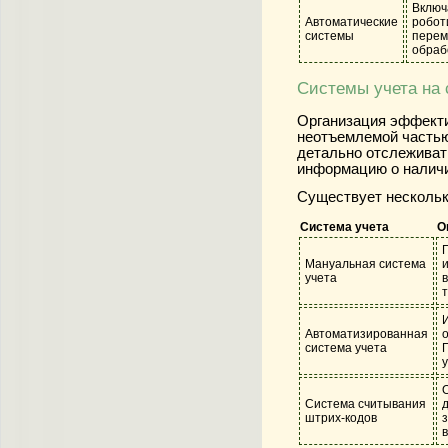
Включ
Автоматические
робот
системы
перем
обраб
Системы учета на 
Организация эффекти
неотъемлемой частью
детально отслеживат
информацию о наличи
Существует нескольк
Система учета
О
Мануальная система
учета
Автоматизированная
система учета
у
Система считывания
штрих-кодов