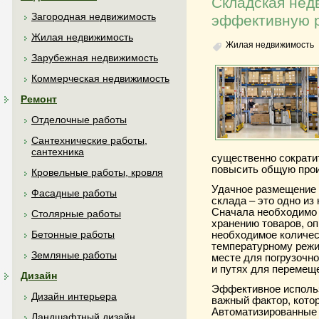
Складская нед
Загородная недвижимость
эффективную р
Жилая недвижимость
Жилая недвижимость
Зарубежная недвижимость
Коммерческая недвижимость
Ремонт
Отделочные работы
Сантехнические работы,
сантехника
существенно сократи
повысить общую прои
Кровельные работы, кровля
Удачное размещение 
Фасадные работы
склада – это одно и
Сначала необходимо 
Столярные работы
хранению товаров, оп
Бетонные работы
необходимое количес
температурному режи
Земляные работы
месте для погрузочно
и путях для перемеще
Дизайн
Эффективное использ
Дизайн интерьера
важный фактор, котор
Автоматизированные 
Ландшафтный дизайн