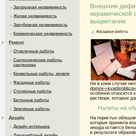
Внешние дефек
Загородная недвижимость
керамической 
Жилая недвижимость
выцветание
Зарубежная недвижимость
Фасадные работы
Коммерческая недвижимость
Ремонт
Отделочные работы
Сантехнические работы,
сантехника
Кровельные работы, кровля
Фасадные работы
Ни в коем случае нел
domov-i-kvartir/oblicov
Столярные работы
особенно относится к
растворе, которые да
Бетонные работы
Налеты на об
Земляные работы
Дизайн
На пористых
облицов
которые проникла вла
Дизайн интерьера
иногда остается белы
в результате образо
Ландшафтный дизайн