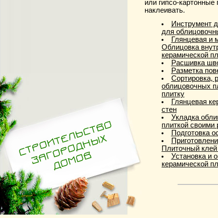
или гипсо-картонные
наклеивать.
Инструмент д
для облицовочн
Глянцевая и 
Облицовка внутр
керамической п
Расшивка шво
Разметка пов
Сортировка, 
облицовочных пл
плитку
Глянцевая ке
стен
Укладка обли
плиткой своими 
Подготовка о
Приготовлени
Плиточный клей
Установка и 
керамической пл