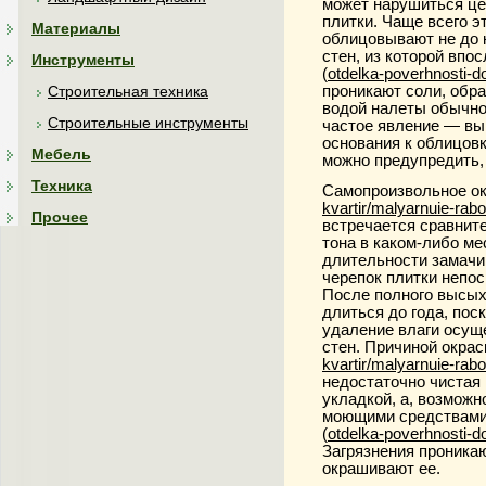
может нарушиться це
плитки. Чаще всего э
Материалы
облицовывают не до
стен, из которой впо
Инструменты
(
otdelka-poverhnosti-do
Строительная техника
проникают соли, обр
водой налеты обычно
Строительные инструменты
частое явление — выц
основания к облицовк
Мебель
можно предупредить,
Техника
Самопроизвольное
о
kvartir/malyarnuie-rabo
Прочее
встречается сравните
тона в каком-либо м
длительности замачив
черепок плитки непос
После полного высыха
длиться до года, пос
удаление влаги осущ
стен. Причиной окрас
kvartir/malyarnuie-rabo
недостаточно чистая 
укладкой, а, возможн
моющими средствами,
(
otdelka-poverhnosti-do
Загрязнения проникаю
окрашивают ее.