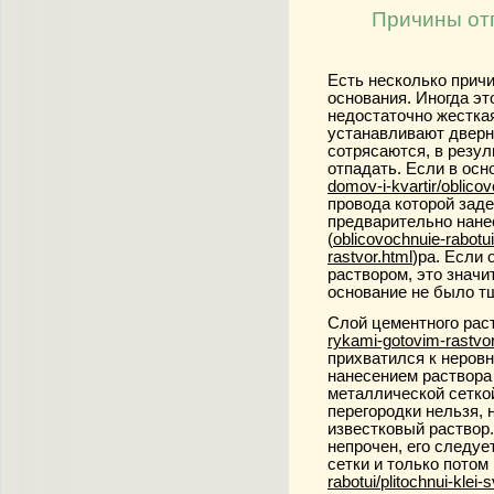
Причины от
Есть несколько
причи
основания. Иногда эт
недостаточно жесткая
устанавливают дверн
сотрясаются, в резул
отпадать. Если в осн
domov-i-kvartir/oblicov
провода которой заде
предварительно нанес
(
oblicovochnuie-rabotui
rastvor.html
)ра. Если
раствором, это значи
основание не было т
Слой цементного раст
rykami-gotovim-rastvor
прихватился к неров
нанесением раствора
металлической сетко
перегородки нельзя, 
известковый раствор.
непрочен, его следу
сетки и только потом
rabotui/plitochnui-klei