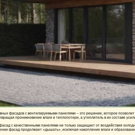
вных фасадов с вентилируемыми панелями – это решение, которое позволи
вращая проникновение влаги и теплопотери, а утеплитель в их составе уси
асад с качественными панелями не только защищает от воздействия холодн
шении фасад продолжает «дышать», исключая накопление влаги и образовани