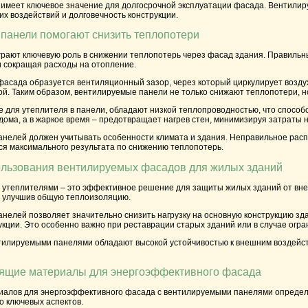
имеет ключевое значение для долгосрочной эксплуатации фасада. Вентилир
х воздействий и долговечность конструкции.
панели помогают снизить теплопотери
рают ключевую роль в снижении теплопотерь через фасад здания. Правильн
 сокращая расходы на отопление.
асада образуется вентиляционный зазор, через который циркулирует воздух
ой. Таким образом, вентилируемые панели не только снижают теплопотери, 
 для утеплителя в панели, обладают низкой теплопроводностью, что способ
дома, а в жаркое время – предотвращает нагрев стен, минимизируя затраты 
нелей должен учитывать особенности климата и здания. Неправильное распо
ся максимального результата по снижению теплопотерь.
льзования вентилируемых фасадов для жилых зданий
утеплителями – это эффективное решение для защиты жилых зданий от внеш
и улучшив общую теплоизоляцию.
елей позволяет значительно снизить нагрузку на основную конструкцию зда
кции. Это особенно важно при реставрации старых зданий или в случае огра
тилируемыми панелями обладают высокой устойчивостью к внешним воздейств
дящие материалы для энергоэффективного фасада
алов для энергоэффективного фасада с вентилируемыми панелями определяе
о ключевых аспектов.