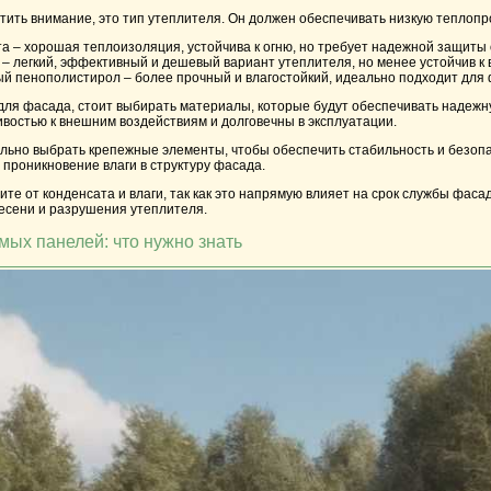
атить внимание, это тип утеплителя. Он должен обеспечивать низкую тепло
та
– хорошая теплоизоляция, устойчива к огню, но требует надежной защиты о
– легкий, эффективный и дешевый вариант утеплителя, но менее устойчив к 
ый пенополистирол
– более прочный и влагостойкий, идеально подходит для
 для фасада, стоит выбирать материалы, которые будут обеспечивать надежн
востью к внешним воздействиям и долговечны в эксплуатации.
льно выбрать крепежные элементы, чтобы обеспечить стабильность и безопа
 проникновение влаги в структуру фасада.
ите от конденсата и влаги, так как это напрямую влияет на срок службы фа
есени и разрушения утеплителя.
ых панелей: что нужно знать