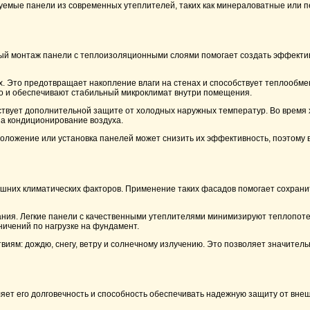
уемые панели из современных утеплителей, таких как минераловатные или п
ый монтаж панели с теплоизоляционными слоями помогает создать эффектив
. Это предотвращает накопление влаги на стенах и способствует теплообме
но и обеспечивают стабильный микроклимат внутри помещения.
ствует дополнительной защите от холодных наружных температур. Во время 
на кондиционирование воздуха.
ложение или установка панелей может снизить их эффективность, поэтому 
них климатических факторов. Применение таких фасадов помогает сохранит
ния. Легкие панели с качественными утеплителями минимизируют теплопотери
ничений по нагрузке на фундамент.
иям: дождю, снегу, ветру и солнечному излучению. Это позволяет значитель
т его долговечность и способность обеспечивать надежную защиту от вне