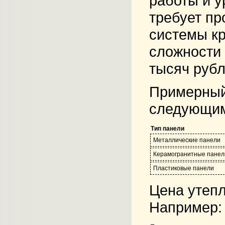
работы и у
требует пр
системы кр
сложности 
тысяч рубл
Примерный 
следующи
Тип панели
Металлические панели
Керамогранитные панел
Пластиковые панели
Цена утепл
Например: