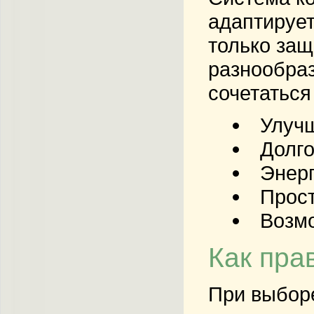
адаптирует
только защ
разнообраз
сочетаться
Улуч
Долго
Энерг
Прост
Возмо
Как пра
При выбор