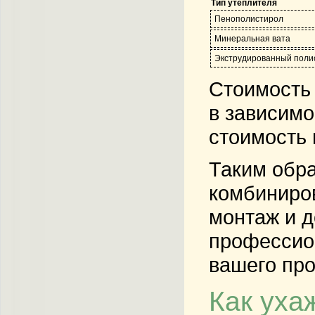
Тип утеплителя
Пенополистирол
Минеральная вата
Экструдированный поли
Стоимость 
в зависимо
стоимость 
Таким обра
комбиниро
монтаж и д
профессион
вашего про
Как уха