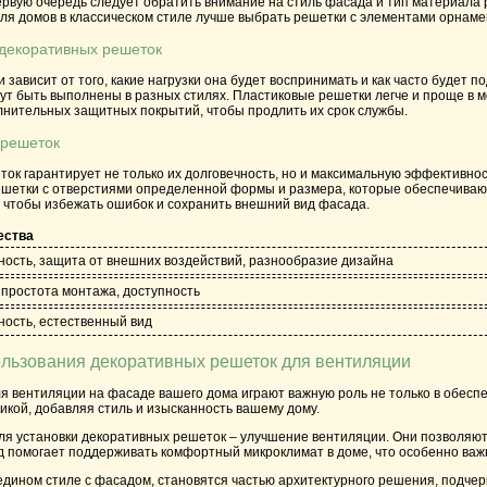
первую очередь следует обратить внимание на стиль фасада и тип материал
для домов в классическом стиле лучше выбрать решетки с элементами орнаме
декоративных решеток
зависит от того, какие нагрузки она будет воспринимать и как часто буде
гут быть выполнены в разных стилях. Пластиковые решетки легче и проще в
нительных защитных покрытий, чтобы продлить их срок службы.
 решеток
к гарантирует не только их долговечность, но и максимальную эффективнос
ешетки с отверстиями определенной формы и размера, которые обеспечивают
, чтобы избежать ошибок и сохранить внешний вид фасада.
ества
ность, защита от внешних воздействий, разнообразие дизайна
, простота монтажа, доступность
ность, естественный вид
льзования декоративных решеток для вентиляции
я вентиляции на фасаде вашего дома играют важную роль не только в обесп
икой, добавляя стиль и изысканность вашему дому.
для установки декоративных решеток – улучшение вентиляции. Они позволяю
д помогает поддерживать комфортный микроклимат в доме, что особенно важ
дином стиле с фасадом, становятся частью архитектурного решения, подчер