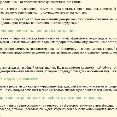
у решению – от классического до современного стиля.
еток значительно проще, чем установка сложных вентиляционных систем. В 
чественную вентиляцию, что сокращает время на монтаж.
 решетки служат не только как элемент декора, но и как дополнительная за
родлить срок службы вентиляционного оборудования.
ешетки влияют на внешний вид здания
я вентиляции на фасаде выполняют не только функциональную задачу, но и 
тически незаметными для взгляда, благодаря гармоничному сочетанию с ост
ественно изменить восприятие фасада. К примеру, для современных зданий 
еских или традиционных домов лучше выбирать решетки с орнаментами, кото
 вписываться в общий стиль здания. Если дом имеет современный облик, то 
 декоративными элементами, которые придадут фасаду изысканный вид. Важн
ю и функциональность
ивные решетки служат для украшения фасада, они активно участвуют в проце
а. Такой подход сочетает в себе не только визуальную привлекательность, 
ративных решеток: что выбрать для вашего фасада
ративных решеток зависит от множества факторов, включая стиль фасада, тр
асада, а также насколько он будет эффективен в обеспечении нормального 
ки