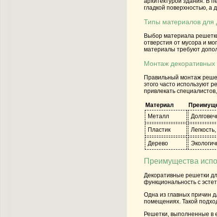
архитектурой здания. В 
гладкой поверхностью, а 
Типы материалов для 
Выбор материала решетки 
отверстия от мусора и мо
материалы требуют допол
Монтаж декоративных
Правильный монтаж решето
этого часто используют р
привлекать специалистов
Материал
Преимущ
Металл
Долговеч
Пластик
Легкость
Дерево
Экологич
Преимущества испо
Декоративные решетки дл
функциональность с эстет
Одна из главных причин 
помещениях. Такой подхо
Решетки, выполненные в е