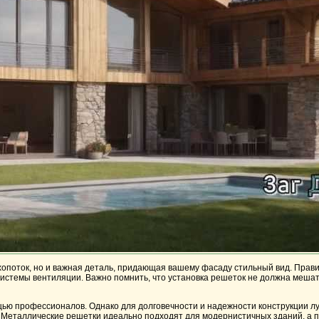
ухопоток, но и важная деталь, придающая вашему фасаду стильный вид. Пра
истемы вентиляции. Важно помнить, что установка решеток не должна мешат
щью профессионалов. Однако для долговечности и надежности конструкции л
 Металлические решетки идеально подходят для модернистичных зданий, а п