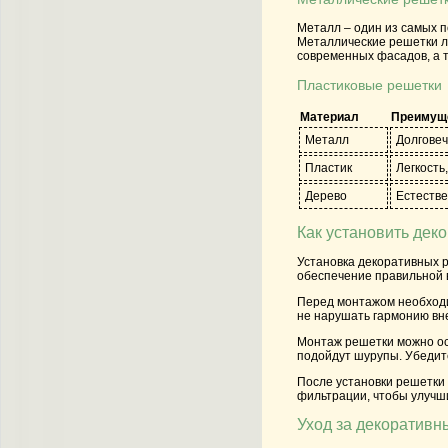
Металл – один из самых 
Металлические решетки ле
современных фасадов, а т
Пластиковые решетки
Материал
Преимущ
Металл
Долговеч
Пластик
Легкость
Дерево
Естестве
Как установить дек
Установка декоративных р
обеспечение правильной в
Перед монтажом необходи
не нарушать гармонию вн
Монтаж решетки можно ос
подойдут шурупы. Убедите
После установки решетки
фильтрации, чтобы улучш
Уход за декоративн