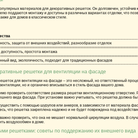
популярных материалов для декоративных решеток. Он долговечен, устойчив
гко поддаются монтажу и доступны в различных вариантах отделки, что поз
акже для домов в классическом стиле.
ества
ность, защита от внешних воздействий, разнообразие отделок
, доступность, простота монтажа
нный вид, экологичность, подходит для традиционных фасадов
оративные решетки для вентиляции на фасаде
ешеток для вентиляции на фасаде – это несложный, но ответственный проце
ентиляции, но и органично вписываться в стиль фасада вашего дома.
мо проверить соответствие размера решетки вентиляционному отверстию. Ре
ешнего вида фасада. При установке важно учитывать, что решетка должна б
уществить с помощью шурупов или анкеров, в зависимости от материала фас
сь, что решетка закреплена надежно и не будет повреждена под воздействие
 важно проверить, что она не мешает нормальной циркуляции воздуха. В сл
ить воздухообмен в доме.
ыми решетками: советы по поддержанию их внешнего вида