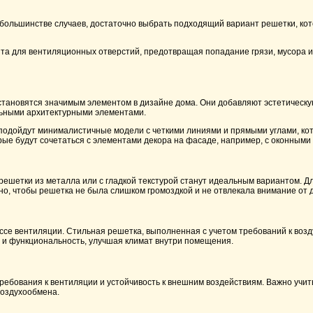
большинстве случаев, достаточно выбрать подходящий вариант решетки, кот
щита для вентиляционных отверстий, предотвращая попадание грязи, мусора и
становятся значимым элементом в дизайне дома. Они добавляют эстетическ
альными архитектурными элементами.
подойдут минималистичные модели с четкими линиями и прямыми углами, кот
рые будут сочетаться с элементами декора на фасаде, например, с оконными
решетки из металла или с гладкой текстурой станут идеальным вариантом. Дл
о, чтобы решетка не была слишком громоздкой и не отвлекала внимание от 
ссе вентиляции. Стильная решетка, выполненная с учетом требований к воз
но и функциональность, улучшая климат внутри помещения.
ебования к вентиляции и устойчивость к внешним воздействиям. Важно учиты
воздухообмена.