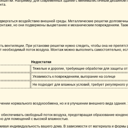
а решетки. Например, для современных зданий с минималистичным дизайном 
нта.
т подвергаться воздействию внешней среды. Металлические решетки долгове
 монтаже, но они подвержены выцветанию и механическим повреждениям. Такж
ть вентиляции. При установке решетки нужно следить, чтобы она не препят
 необходимый поток воздуха. Монтаж можно выполнить самостоятельно, если
Недостатки
Тяжелые и дорогие, требующие обработки для защиты от
Уязвимость к повреждениям, выгорание на солнце
Не подходит для влажных условий, требует регулярного 
ечении нормального воздухообмена, но и в улучшении внешнего вида здания
т обеспечивать свободный поток воздуха, предотвращая образование конденс
но для помещений с высокой влажностью.
кивая индивидуальность вашего дома. В зависимости от материала и формы 