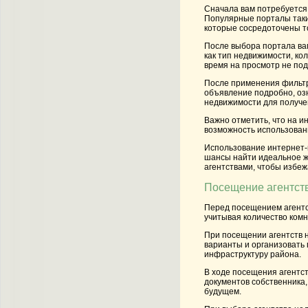
Сначала вам потребуется
Популярные порталы такие
которые сосредоточены то
После выбора портала ва
как тип недвижимости, ко
время на просмотр не по
После применения фильтр
объявление подробно, озн
недвижимости для получе
Важно отметить, что на 
возможность использован
Использование интернет-п
шансы найти идеальное ж
агентствами, чтобы избе
Посещение агентст
Перед посещением агентст
учитывая количество комн
При посещении агентств 
варианты и организовать 
инфраструктуру района.
В ходе посещения агентст
документов собственника,
будущем.