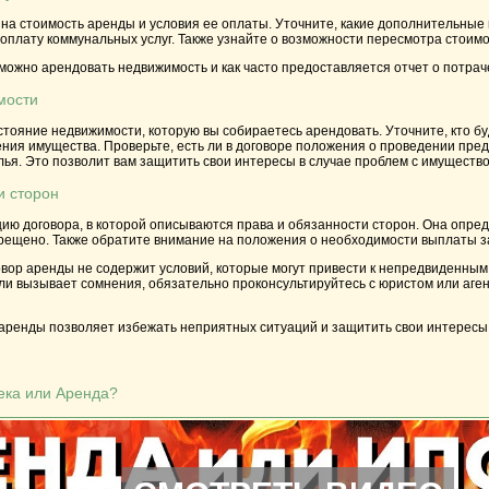
на стоимость аренды и условия ее оплаты. Уточните, какие дополнительные 
 оплату коммунальных услуг. Также узнайте о возможности пересмотра стоимо
 можно арендовать недвижимость и как часто предоставляется отчет о потрач
мости
тояние недвижимости, которую вы собираетесь арендовать. Уточните, кто бу
ния имущества. Проверьте, есть ли в договоре положения о проведении пре
ья. Это позволит вам защитить свои интересы в случае проблем с имущество
и сторон
ию договора, в которой описываются права и обязанности сторон. Она опреде
рещено. Также обратите внимание на положения о необходимости выплаты зал
овор аренды не содержит условий, которые могут привести к непредвиденным
или вызывает сомнения, обязательно проконсультируйтесь с юристом или аге
 аренды позволяет избежать неприятных ситуаций и защитить свои интересы
ка или Аренда?