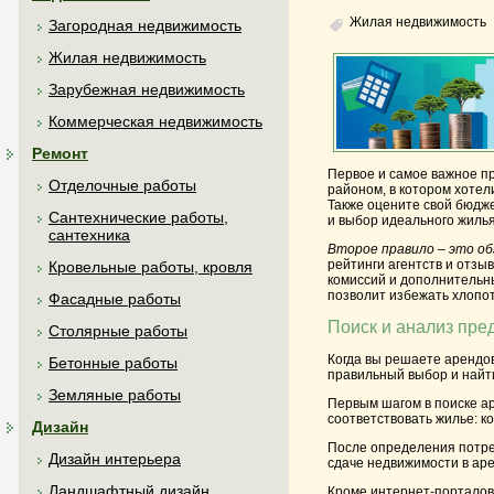
Жилая недвижимость
Загородная недвижимость
Жилая недвижимость
Зарубежная недвижимость
Коммерческая недвижимость
Ремонт
Первое и самое важное пр
Отделочные работы
районом, в котором хотел
Также оцените свой бюдже
Сантехнические работы,
и выбор идеального жилья
сантехника
Второе правило – это об
рейтинги агентств и отзы
Кровельные работы, кровля
комиссий и дополнительны
позволит избежать хлопот
Фасадные работы
Поиск и анализ пр
Столярные работы
Когда вы решаете арендо
Бетонные работы
правильный выбор и найт
Земляные работы
Первым шагом в поиске а
соответствовать жилье: к
Дизайн
После определения потре
Дизайн интерьера
сдаче недвижимости в ар
Ландшафтный дизайн
Кроме интернет-порталов,