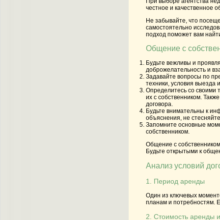
При выборе агентства нед
честное и качественное о
Не забывайте, что посеще
самостоятельно исследов
подход поможет вам найт
Общение с собстве
Будьте вежливы и проявля
доброжелательность и в
Задавайте вопросы по пр
техники, условия выезда 
Определитесь со своими т
их с собственником. Такж
договора.
Будьте внимательны к ин
объяснения, не стесняйт
Запомните основные момен
собственником.
Общение с собственником 
Будьте открытыми к общен
Анализ условий до
1. Период аренды
Один из ключевых момент
планам и потребностям. 
2. Стоимость аренды 