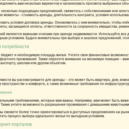
редложить вам несколько вариантов и организовать просмотр выбранных объ
е несколько подходящих предложений, свяжитесь с собственниками или агент
е моменты - стоимость аренды, длительность контракта, условия использован
овать условия договора аренды. Ознакомьтесь с ним внимательно, чтобы изб
кты, касающиеся оплаты, ответственности за сохранность имущества, ремонт
ний являются важными этапами при аренде недвижимости. Используйте все 
дным условиям. Будьте внимательны при выборе и анализе предложений, что
 потребности
 бюджет и необходимую площадь жилья. Учтите свои финансовые возможност
мфортного проживания. Также обратите внимание на желаемую локацию – вам
анспорту, школам или другим объектам.
имости вы рассматриваете для аренды – это может быть квартира, дом, ком
в пространстве и комфорте, а также возможные требования по инфраструкту
ования
ельными требованиями, которые вам важны. Например, вам может быть важе
. Также учтите возможность разрешения проживания с домашними животными, 
 вы сможете более точно ориентироваться в доступных предложениях на рын
остить процесс выбора идеального жилья по выгодным условиям.
ернет-порталов