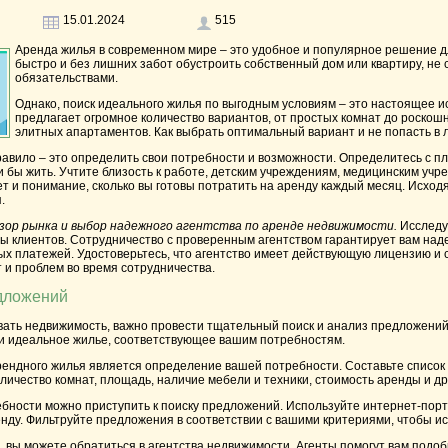
15.01.2024
515
Аренда жилья в современном мире – это удобное и популярное решение д
быстро и без лишних забот обустроить собственный дом или квартиру, не
обязательствами.
Однако, поиск идеального жилья по выгодным условиям – это настоящее и
предлагает огромное количество вариантов, от простых комнат до роскошн
элитных апартаментов. Как выбрать оптимальный вариант и не попасть в
авило – это определить свои потребности и возможности.
Определитесь с пл
и бы жить. Учтите близость к работе, детским учреждениям, медицинским уч
т и понимание, сколько вы готовы потратить на аренду каждый месяц. Исход
.
зор рынка и выбор надежного агентства по аренде недвижимости.
Исследу
вы клиентов. Сотрудничество с проверенным агентством гарантирует вам над
х платежей. Удостоверьтесь, что агентство имеет действующую лицензию и с
 и проблем во время сотрудничества.
едложений
вать недвижимость, важно провести тщательный поиск и анализ предложений
и идеальное жилье, соответствующее вашим потребностям.
рендного жилья является определение вашей потребности. Составьте список
оличество комнат, площадь, наличие мебели и техники, стоимость аренды и д
бности можно приступить к поиску предложений. Используйте интернет-пор
енду. Фильтруйте предложения в соответствии с вашими критериями, чтобы 
 вы можете обратиться в агентства недвижимости. Агенты помогут вам подоб