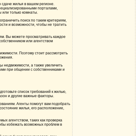
 сдаче жилья в вашем регионе.
 специализированными порталами,
ы или только комнаты.
граничить поиск по таким критериям,
ости и возможности, чтобы не тратить
ям. Вы можете просматривать каждое
собственником или агентством
вижимости. Поэтому стоит рассмотреть
ожения.
ы недвижимости, а также увеличить
ыми при общении с собственниками и
готовьте список требований к жилью,
азон и другие важные факторы.
ованиям. Агенты помогут вам подобрать
состояние жилья, его расположение,
мых агентством, таких как проверка
тобы избежать возможных проблем в