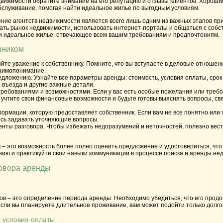
вижимости обратите внимание на его репутацию и отзывы клиентов. Хороший
бслуживание, помогая найти идеальное жилье по выгодным условиям.
ние агентств недвижимости является всего лишь одним из важных этапов при
ать рынок недвижимости, использовать интернет-порталы и общаться с собс
и идеальное жилье, отвечающее всем вашим требованиям и предпочтениям.
нником
йте уважение к собственнику. Помните, что вы вступаете в деловые отношен
заимопонимание.
едложению. Узнайте все параметры аренды: стоимость, условия оплаты, срок
и въезда и другие важные детали.
ребованиями и возможностями. Если у вас есть особые пожелания или требо
е учтите свои финансовые возможности и будьте готовы выяснять вопросы, св
формации, которую предоставляет собственник. Если вам не все понятно или
есь задавать уточняющие вопросы.
ты разговора. Чтобы избежать недоразумений и неточностей, полезно вести
– это возможность более полно оценить предложение и удостовериться, что
ию и практикуйте свои навыки коммуникации в процессе поиска и аренды не
говора аренды
ов – это определение периода аренды. Необходимо убедиться, что его прод
Если вы планируете длительное проживание, вам может подойти только долг
и условия оплаты