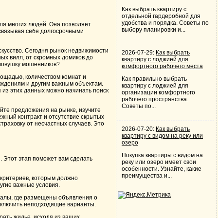
Как выбрать квартиру с
отдельной гардеробной для
удобства и порядка. Советы по
ля многих людей. Она позволяет
выбору планировки и...
 связывая себя долгосрочными
скусство. Сегодня рынок недвижимости
2026-07-29:
Как выбрать
ых вилл, от скромных домиков до
квартиру с лоджией для
 ловушку мошенников?
комфортного рабочего места
ощадью, количеством комнат и
Как правильно выбрать
реждениям и другим важным объектам.
квартиру с лоджией для
я из этих данных можно начинать поиск
организации комфортного
рабочего пространства.
Советы по...
йте предложения на рынке, изучите
ежный контракт и отсутствие скрытых
траховку от несчастных случаев. Это
2026-07-20:
Как выбрать
квартиру с видом на реку или
озеро
Покупка квартиры с видом на
. Этот этап поможет вам сделать
реку или озеро имеет свои
особенности. Узнайте, какие
преимущества и...
 критериев, которым должно
ругие важные условия.
талы, где размещены объявления о
исключить неподходящие варианты.
рать жилье, исходя из ваших