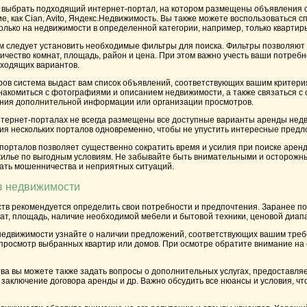
 выбрать подходящий интернет-портал, на котором размещены объявления о
, как Cian, Avito, Яндекс.Недвижимость. Вы также можете воспользоваться
лько на недвижимости в определенной категории, например, только квартир
м следует установить необходимые фильтры для поиска. Фильтры позволяют о
личество комнат, площадь, район и цена. При этом важно учесть ваши потребн
дходящих вариантов.
ов система выдаст вам список объявлений, соответствующих вашим критери
акомиться с фотографиями и описанием недвижимости, а также связаться с 
ния дополнительной информации или организации просмотров.
интернет-порталах не всегда размещены все доступные варианты аренды нед
ия нескольких порталов одновременно, чтобы не упустить интересные предл
орталов позволяет существенно сократить время и усилия при поиске аренд
илье по выгодным условиям. Не забывайте быть внимательными и осторожн
жать мошенничества и неприятных ситуаций.
в недвижимости
в рекомендуется определить свои потребности и предпочтения. Заранее под
ат, площадь, наличие необходимой мебели и бытовой техники, ценовой диап
недвижимости узнайте о наличии предложений, соответствующих вашим треб
просмотр выбранных квартир или домов. При осмотре обратите внимание на 
ва вы можете также задать вопросы о дополнительных услугах, предоставляе
 заключение договора аренды и др. Важно обсудить все нюансы и условия, ч