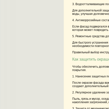
3. Водоотталкивающие п
Для дополнительной защи
воды, улучшая долговечно
4. Антикоррозийные сост
Если фасад подвергался в
которая может повредить
5. Ремонтные средства дл
Для быстрого устранения 
необходимости повторног
Правильный выбор инстру
Как защитить окра
Чтобы обеспечить долгове
покрытия.
1. Нанесение защитных п
После окраски фасада важ
создают дополнительный с
2. Регулярное удаление з
Пыль, грязь и мусор, осе
накопления загрязнений, 
3. Защита от механическ