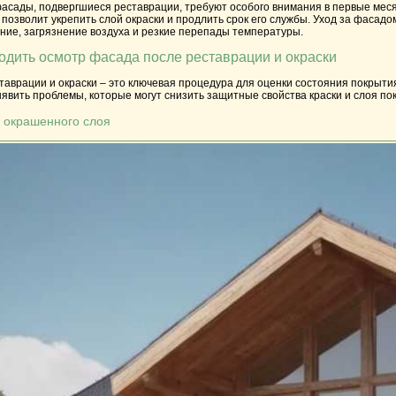
 фасады, подвергшиеся реставрации, требуют особого внимания в первые ме
позволит укрепить слой окраски и продлить срок его службы. Уход за фасад
ние, загрязнение воздуха и резкие перепады температуры.
одить осмотр фасада после реставрации и окраски
аврации и окраски – это ключевая процедура для оценки состояния покрытия
вить проблемы, которые могут снизить защитные свойства краски и слоя по
я окрашенного слоя