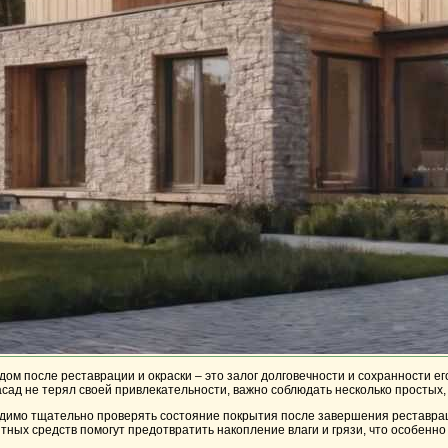
ом после реставрации и окраски – это залог долговечности и сохранности ег
ад не терял своей привлекательности, важно соблюдать несколько простых,
одимо тщательно проверять состояние покрытия после завершения реставрац
ных средств помогут предотвратить накопление влаги и грязи, что особенно