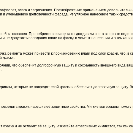
ьтрафиолет, влага и загрязнения. Пренебрежение применением дополнительн
и и уменьшению долговечности фасада. Регулярное нанесение таких средств 
вно был окрашен. Пренебрежение защита от дождя или снега в первые недел
ды и не допускать попадания влаги на фасад в момент нанесения и высыхания 
ка ремонта может привести к проникновению влаги под слой краски, что, в с
 краски.
нии, что обеспечит долгосрочную защиту и сохранность внешнего вида ваше
.
иалы, которые не повредят слой краски и обеспечат долговечную защиту. Ва
т повредить краску, нарушив её защитные свойства. Мягкие материалы помогу
краску и не ослабят её защиту. Избегайте агрессивных химикатов, так как о