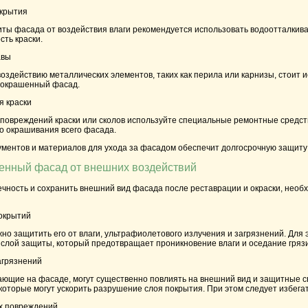
окрытия
ты фасада от воздействия влаги рекомендуется использовать водоотталки
сть краски.
авы
оздействию металлических элементов, таких как перила или карнизы, стоит
 окрашенный фасад.
я краски
повреждений краски или сколов используйте специальные ремонтные средств
о окрашивания всего фасада.
ментов и материалов для ухода за фасадом обеспечит долгосрочную защиту 
шенный фасад от внешних воздействий
чность и сохранить внешний вид фасада после реставрации и окраски, необх
окрытий
но защитить его от влаги, ультрафиолетового излучения и загрязнений. Для
лой защиты, который предотвращает проникновение влаги и оседание грязи 
агрязнений
дающие на фасаде, могут существенно повлиять на внешний вид и защитные с
которые могут ускорить разрушение слоя покрытия. При этом следует избега
их повреждений