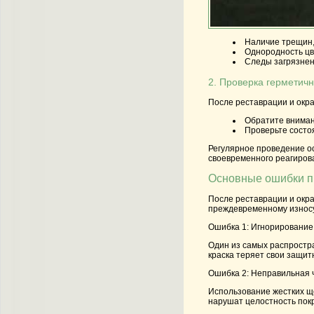
Наличие трещин,
Однородность цве
Следы загрязнен
2. Проверка герметич
После реставрации и окр
Обратите внимани
Проверьте состо
Регулярное проведение ос
своевременного реагиров
Основные ошибки пр
После реставрации и окра
преждевременному износу
Ошибка 1: Игнорирование
Один из самых распростра
краска теряет свои защит
Ошибка 2: Неправильная 
Использование жестких ще
нарушат целостность пок