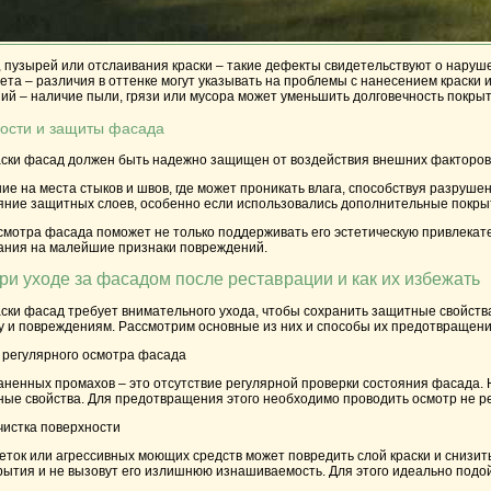
 пузырей или отслаивания краски – такие дефекты свидетельствуют о наруше
та – различия в оттенке могут указывать на проблемы с нанесением краски и
ий – наличие пыли, грязи или мусора может уменьшить долговечность покрыти
ности и защиты фасада
аски фасад должен быть надежно защищен от воздействия внешних факторов.
е на места стыков и швов, где может проникать влага, способствуя разруше
яние защитных слоев, особенно если использовались дополнительные покрыт
мотра фасада поможет не только поддерживать его эстетическую привлекател
ания на малейшие признаки повреждений.
и уходе за фасадом после реставрации и как их избежать
ски фасад требует внимательного ухода, чтобы сохранить защитные свойства
 и повреждениям. Рассмотрим основные из них и способы их предотвращени
 регулярного осмотра фасада
ненных промахов – это отсутствие регулярной проверки состояния фасада. Н
ные свойства. Для предотвращения этого необходимо проводить осмотр не ре
чистка поверхности
ток или агрессивных моющих средств может повредить слой краски и снизить
рытия и не вызовут его излишнюю изнашиваемость. Для этого идеально подо