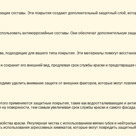
вающие составы. Эти покрытия создают дополнительный защитный слой, кот
 использовать антикоррозийные составы. Они обеспечат дополнительную защ
а, подходящие для вашего типа покрытия. Эти материалы помогут восстанов
и сохранит его внешний вид, продлевая срок службы краски и предотвраща
одимо уделить внимание защите от внешних факторов, которые могут повлият
 этого применяются защитные покрытия, такие как водоотталкивающие и ант
на поверхности, тем самым увеличивая срок службы краски и самого фасада
войства краски. Регулярная чистка с использованием мягких губок и нейтрал
ть использования агрессивных химикатов, которые могут повредить защитный