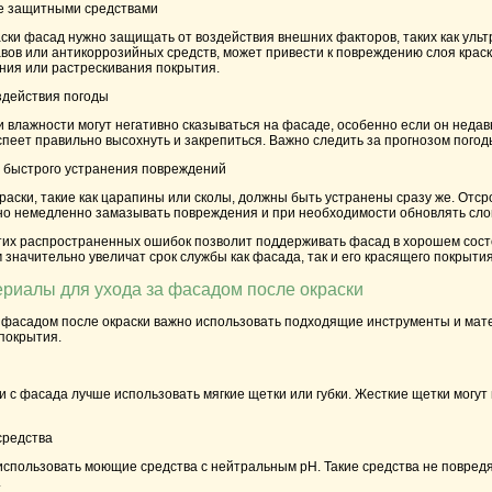
е защитными средствами
аски фасад нужно защищать от воздействия внешних факторов, таких как ул
ов или антикоррозийных средств, может привести к повреждению слоя краск
ния или растрескивания покрытия.
здействия погоды
 влажности могут негативно сказываться на фасаде, особенно если он неда
 успеет правильно высохнуть и закрепиться. Важно следить за прогнозом пого
 быстрого устранения повреждений
ски, такие как царапины или сколы, должны быть устранены сразу же. Отсроч
о немедленно замазывать повреждения и при необходимости обновлять слой
тих распространенных ошибок позволит поддерживать фасад в хорошем состоя
 значительно увеличат срок службы как фасада, так и его красящего покрытия
риалы для ухода за фасадом после окраски
 фасадом после окраски важно использовать подходящие инструменты и матер
покрытия.
и с фасада лучше использовать мягкие щетки или губки. Жесткие щетки могу
средства
использовать моющие средства с нейтральным pH. Такие средства не повредят 
.