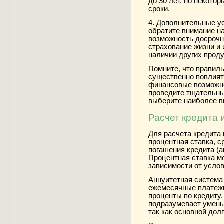
до 30 лет, но некото
сроки.
4. Дополнительные у
обратите внимание на
возможность досрочн
страхование жизни и
наличии других проду
Помните, что правил
существенно повлият
финансовые возможно
проведите тщательны
выберите наиболее в
Расчет кредита 
Для расчета кредита 
процентная ставка, с
погашения кредита (
Процентная ставка м
зависимости от услов
Аннуитетная система
ежемесячные платежи
проценты по кредиту
подразумевает умень
так как основной дол