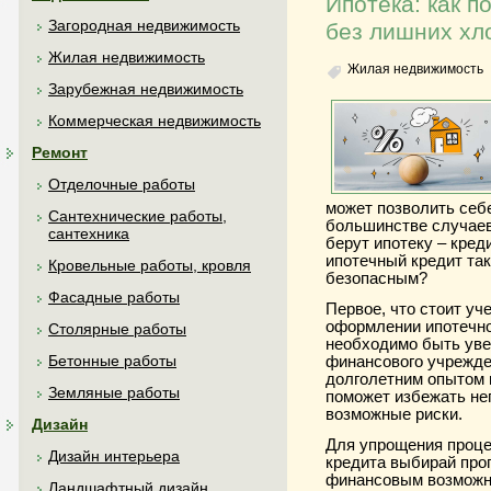
Ипотека: как п
Загородная недвижимость
без лишних хл
Жилая недвижимость
Жилая недвижимость
Зарубежная недвижимость
Коммерческая недвижимость
Ремонт
Отделочные работы
может позволить себ
Сантехнические работы,
большинстве случаев
сантехника
берут ипотеку – кред
ипотечный кредит та
Кровельные работы, кровля
безопасным?
Фасадные работы
Первое, что стоит уч
оформлении ипотечног
Столярные работы
необходимо быть уве
Бетонные работы
финансового учрежде
долголетним опытом 
Земляные работы
поможет избежать не
возможные риски.
Дизайн
Для упрощения проце
Дизайн интерьера
кредита выбирай про
финансовым возможн
Ландшафтный дизайн