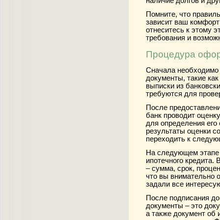
наличие долгов и дру
Помните, что правиль
зависит ваш комфорт
отнеситесь к этому э
требования и возмож
Процедура офор
Сначала необходимо 
документы, такие как
выписки из банковски
требуются для прове
После предоставлени
банк проводит оценк
для определения его 
результаты оценки с
переходить к следую
На следующем этапе 
ипотечного кредита. 
– сумма, срок, проце
что вы внимательно 
задали все интересу
После подписания до
документы – это док
а также документ об