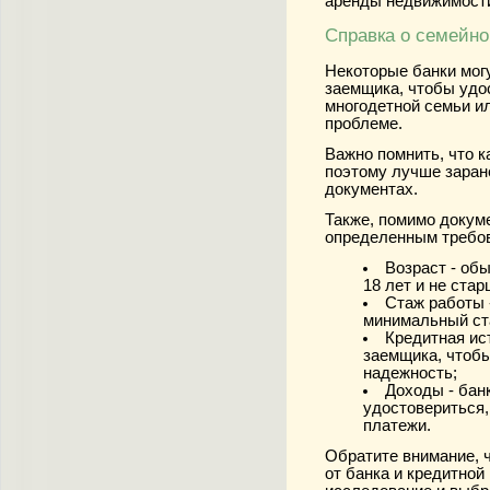
аренды недвижимост
Справка о семейн
Некоторые банки мог
заемщика, чтобы удос
многодетной семьи и
проблеме.
Важно помнить, что к
поэтому лучше заране
документах.
Также, помимо докум
определенным требов
Возраст
- обы
18 лет и не стар
Стаж работы
минимальный ст
Кредитная ис
заемщика, чтобы
надежность;
Доходы
- бан
удостовериться,
платежи.
Обратите внимание, ч
от банка и кредитно