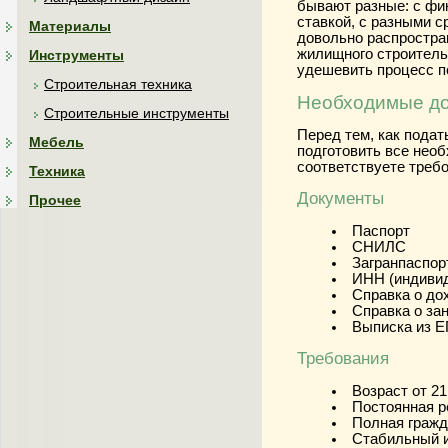
бывают разные: с фи
ставкой, с разными с
Материалы
довольно распростра
жилищного строительс
Инструменты
удешевить процесс п
Строительная техника
Необходимые до
Строительные инструменты
Перед тем, как подат
Мебель
подготовить все нео
соответствуете треб
Техника
Документы
Прочее
Паспорт
СНИЛС
Загранпаспорт
ИНН (индивид
Справка о до
Справка о за
Выписка из Е
Требования
Возраст от 21
Постоянная р
Полная гражд
Стабильный и