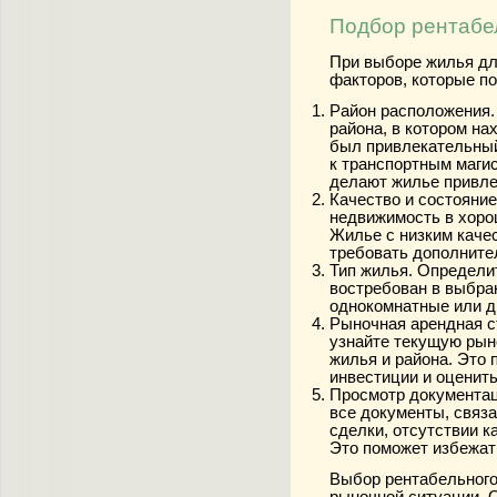
Подбор рентабе
При выборе жилья дл
факторов, которые по
Район расположения.
района, в котором н
был привлекательный
к транспортным магис
делают жилье привл
Качество и состояни
недвижимость в хоро
Жилье с низким каче
требовать дополните
Тип жилья. Определит
востребован в выбра
однокомнатные или д
Рыночная арендная с
узнайте текущую рын
жилья и района. Это
инвестиции и оценить
Просмотр документац
все документы, связ
сделки, отсутствии к
Это поможет избежат
Выбор рентабельного