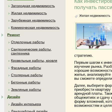
Как инвестиро
Загородная недвижимость
получать пасс
Жилая недвижимость
Жилая недвижимость
Зарубежная недвижимость
Коммерческая недвижимость
Ремонт
Отделочные работы
Сантехнические работы,
сантехника
стратегию.
Кровельные работы, кровля
Первым шагом к инве
изучение рынка. Разб
Фасадные работы
хорошие возможности
жилье, анализируйте 
Столярные работы
вы сможете определи
Бетонные работы
Далее, выберите фор
приобрести квартиру 
Земляные работы
арендной платы. Такж
Дизайн
общежитиях и сдачу 
форму вложений, кот
Дизайн интерьера
возможностям и целя
Ландшафтный дизайн