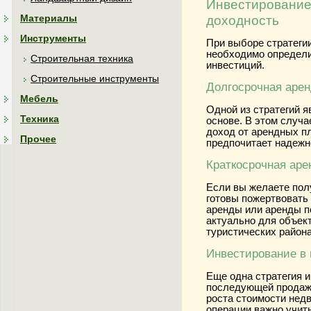
Инвестирование 
Материалы
доходность
Инструменты
При выборе стратеги
необходимо определи
Строительная техника
инвестиций.
Строительные инструменты
Долгосрочная аре
Мебель
Одной из стратегий я
Техника
основе. В этом случ
доход от арендных пл
Прочее
предпочитает надежн
Краткосрочная аре
Если вы желаете полу
готовы пожертвовать 
аренды или аренды п
актуально для объек
туристических района
Инвестирование в
Еще одна стратегия и
последующей продажи
роста стоимости нед
операции важно учит