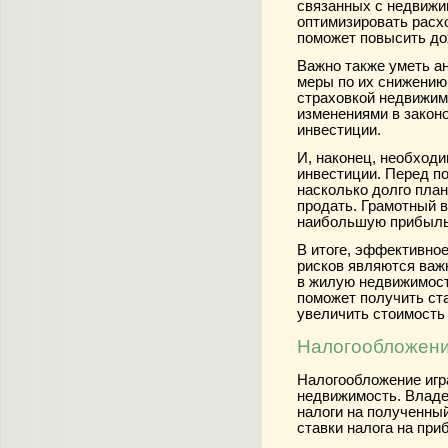
связанных с недвижи
оптимизировать расх
поможет повысить до
Важно также уметь а
меры по их снижению
страховкой недвижимо
изменениями в законо
инвестиции.
И, наконец, необход
инвестиции. Перед п
насколько долго план
продать. Грамотный 
наибольшую прибыль 
В итоге, эффективно
рисков являются важ
в жилую недвижимост
поможет получить ст
увеличить стоимость
Налогообложени
Налогообложение игр
недвижимость. Владе
налоги на полученный
ставки налога на при