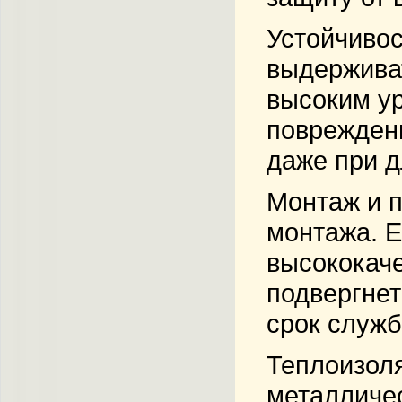
Устойчиво
выдерживат
высоким у
поврежден
даже при д
Монтаж и 
монтажа. 
высококаче
подвергне
срок служб
Теплоизол
металличес