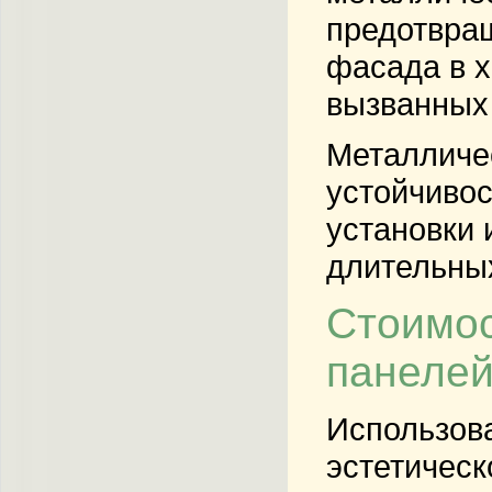
предотвращ
фасада в х
вызванных
Металличес
устойчивос
установки 
длительных
Стоимос
панеле
Использова
эстетическ