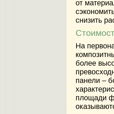
от материа
сэкономить
снизить ра
Стоимост
На первона
композитны
более высо
превосходн
панели – б
характерис
площади фа
оказывают