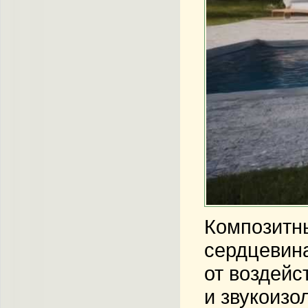
Композитн
сердцевина
от воздейс
и звукоизо