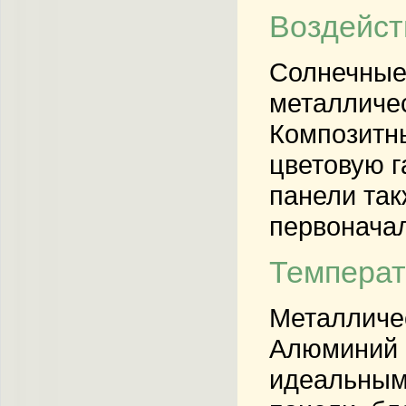
Воздейст
Солнечные 
металличе
Композитн
цветовую 
панели так
первоначал
Температ
Металличе
Алюминий н
идеальным