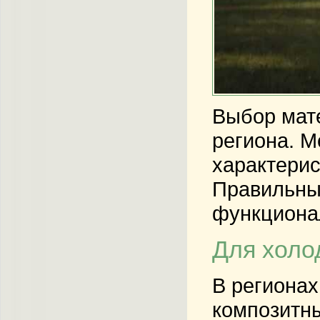
Выбор мат
региона. М
характерис
Правильный
функциона
Для холо
В региона
композитны