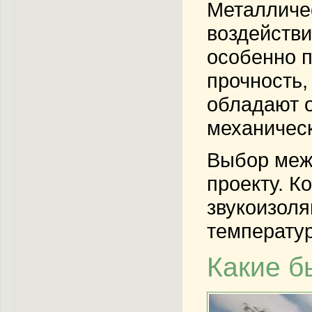
Металличе
воздействи
особенно 
прочность,
обладают о
механическ
Выбор меж
проекту. К
звукоизоля
температур
Какие б