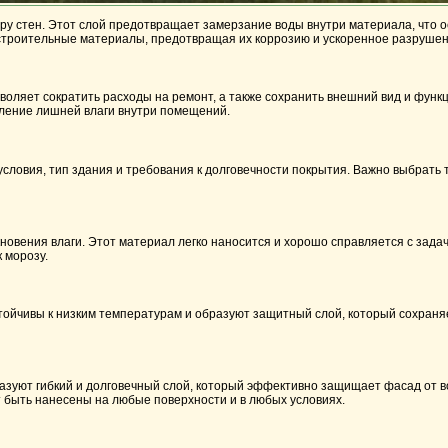
у стен. Этот слой предотвращает замерзание воды внутри материала, что о
 строительные материалы, предотвращая их коррозию и ускоренное разрушен
оляет сократить расходы на ремонт, а также сохранить внешний вид и функ
вление лишней влаги внутри помещений.
словия, тип здания и требования к долговечности покрытия. Важно выбрать 
вения влаги. Этот материал легко наносится и хорошо справляется с задач
 морозу.
тойчивы к низким температурам и образуют защитный слой, который сохраня
азуют гибкий и долговечный слой, который эффективно защищает фасад от в
 быть нанесены на любые поверхности и в любых условиях.