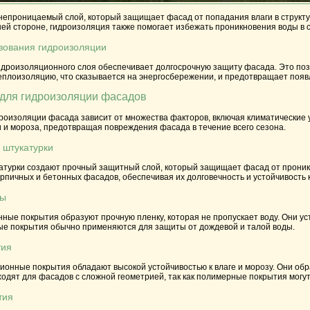
епроницаемый слой, который защищает фасад от попадания влаги в структур
ней стороне, гидроизоляция также помогает избежать проникновения воды в
зования гидроизоляции
идроизоляционного слоя обеспечивает долгосрочную защиту фасада. Это позв
еплоизоляцию, что сказывается на энергосбережении, и предотвращает поя
для гидроизоляции фасадов
оизоляции фасада зависит от множества факторов, включая климатические у
 и мороза, предотвращая повреждения фасада в течение всего сезона.
 штукатурки
турки создают прочный защитный слой, который защищает фасад от проникно
рпичных и бетонных фасадов, обеспечивая их долговечность и устойчивость к
лы
ные покрытия образуют прочную пленку, которая не пропускает воду. Они ус
ые покрытия обычно применяются для защиты от дождевой и талой воды.
тия
онные покрытия обладают высокой устойчивостью к влаге и морозу. Они обр
одят для фасадов с сложной геометрией, так как полимерные покрытия могут
тия