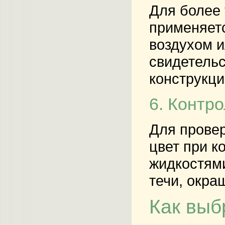
Для более 
применяетс
воздухом и
свидетельс
конструкци
6. Контр
Для провер
цвет при к
жидкостям
течи, окра
Как выб