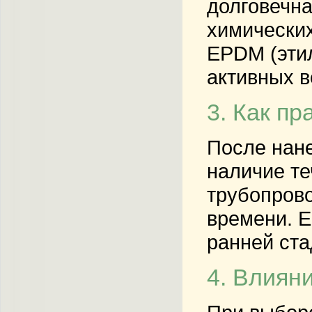
долговечна
химических
EPDM (этил
активных в
3. Как п
После нане
наличие те
трубопрово
времени. Е
ранней ста
4. Влиян