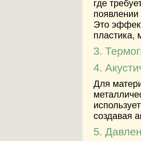
где требуе
появлении 
Это эффек
пластика, 
3. Термо
4. Акуст
Для матери
металличес
использует
создавая а
5. Давле