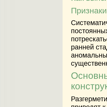
Признаки
Систематич
постоянных
потрескать
ранней ста
аномальные
существенн
Основны
констру
Разгермети
приводят к