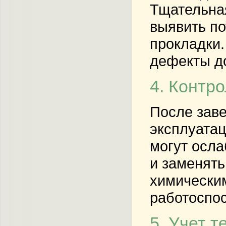
Тщательная
выявить по
прокладки.
дефекты до
4. Контр
После заве
эксплуатац
могут осла
и заменять
химически
работоспо
5. Учет 