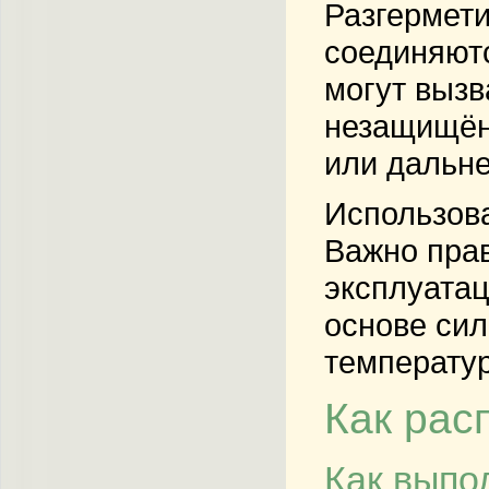
Разгермети
соединяютс
могут вызв
незащищён
или дальн
Использова
Важно прав
эксплуатац
основе сил
температу
Как рас
Как выпо