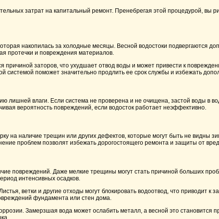
ительных затрат на капитальный ремонт. Пренебрегая этой процедурой, вы р
оторая накопилась за холодные месяцы. Весной водостоки подвергаются доп
вая протечки и повреждения материалов.
тся причиной заторов, что ухудшает отвод воды и может привести к поврежде
ной системой поможет значительно продлить ее срок службы и избежать допо
нию лишней влаги. Если система не проверена и не очищена, застой воды в в
чивая вероятность повреждений, если водосток работает неэффективно.
ерку на наличие трещин или других дефектов, которые могут быть не видны з
нение проблем позволят избежать дорогостоящего ремонта и защиты от вред
чие повреждений. Даже мелкие трещины могут стать причиной больших пробл
период интенсивных осадков.
Листья, ветки и другие отходы могут блокировать водоотвод, что приводит к 
повреждений фундамента или стен дома.
оррозии. Замерзшая вода может ослабить металл, а весной это становится пр
ка.