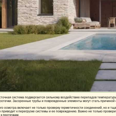
сточная система подвергается сильному воздействию перепадов температуры
ротечки. Засоренные трубы и поврежденные элементы могут стать причиной с
о осмотра включает не только проверку герметичности соединений, но и тщат
о приводит к перегрузке системы и ее повреждению. Важно не только провери
 к протечкам.