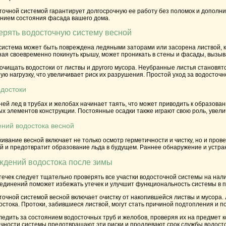
точной системой гарантирует долгосрочную ее работу без поломок и дополн
нием состояния фасада вашего дома.
ерять водосточную систему весной
система может быть повреждена ледяными заторами или засорена листвой, к
бная своевременно покинуть крышу, может проникать в стены и фасады, вызы
 очищать водостоки от листвы и другого мусора. Неубранные листья становя
ю нагрузку, что увеличивает риск их разрушения. Простой уход за водосточ
одостоки
ей лед в трубах и желобах начинает таять, что может приводить к образова
х элементов конструкции. Постоянные осадки также играют свою роль, увели
ений водостока весной
вание весной включает не только осмотр герметичности и чистку, но и пров
й и предотвратит образование льда в будущем. Раннее обнаружение и устра
ждений водостока после зимы
чек следует тщательно проверять все участки водосточной системы на нали
оединений поможет избежать утечек и улучшит функциональность системы в 
точной системой весной включает очистку от накопившейся листвы и мусора. 
остока. Протоки, забившиеся листвой, могут стать причиной подтопления и 
ледить за состоянием водосточных труб и желобов, проверяя их на предмет к
ичности системы предотвращают эти риски и продлевают срок службы водосто