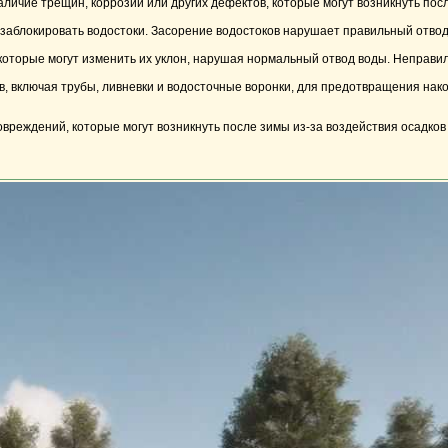
личие трещин, коррозии или других дефектов, которые могут возникнуть пос
т заблокировать водостоки. Засорение водостоков нарушает правильный отво
которые могут изменить их уклон, нарушая нормальный отвод воды. Неправил
, включая трубы, ливневки и водосточные воронки, для предотвращения нак
вреждений, которые могут возникнуть после зимы из-за воздействия осадков