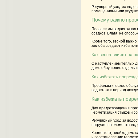
Регулярный уход за водос
помещениями или ухудше
Почему важно пров
После зимы водосточная 
осадков. Влага, не спосо
Кроме того, весной важно
желоба создают избыточну
Как весна влияет на в
С наступлением теплых дн
даже обрушение отдельны
Как избежать поврежд
Профилактическое обслужи
водостока в период дожде
Как избежать повре
Для предотвращения проте
Герметизация стыков и с
Регулярный уход за водос
нагрузке на элементы вод
Кроме того, необходимо с
и восстановление гермет