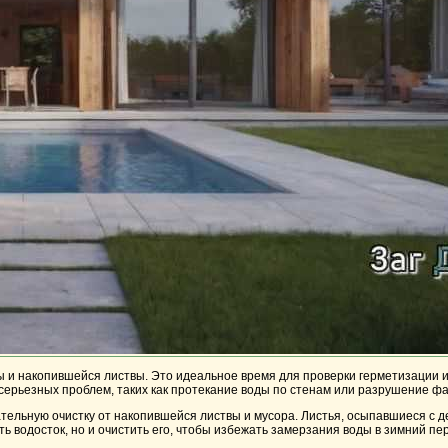
 и накопившейся листвы. Это идеальное время для проверки герметизации и
ерьезных проблем, таких как протекание воды по стенам или разрушение фа
ельную очистку от накопившейся листвы и мусора. Листья, осыпавшиеся с де
ть водосток, но и очистить его, чтобы избежать замерзания воды в зимний п