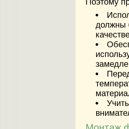
Поэтому п
Испол
должны 
качеств
Обесп
использ
замедле
Перед
темпера
материа
Учиты
внимател
Монтаж 