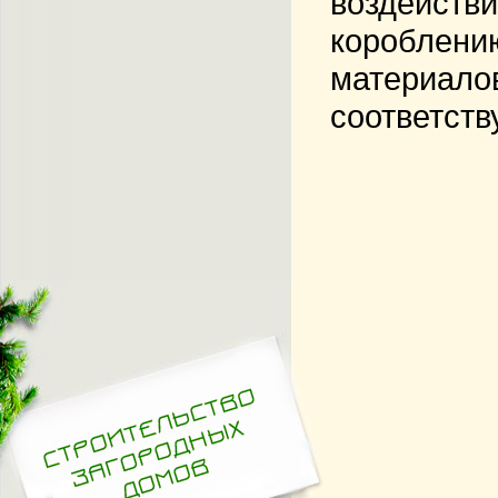
воздействи
короблени
материалов
соответст