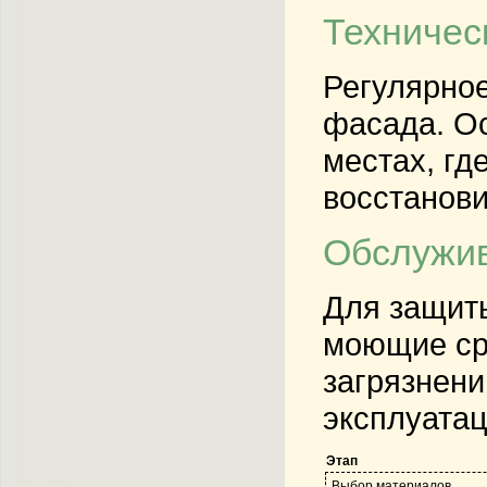
Техничес
Регулярное
фасада. Ос
местах, гд
восстанови
Обслужив
Для защит
моющие сре
загрязнени
эксплуата
Этап
Выбор материалов