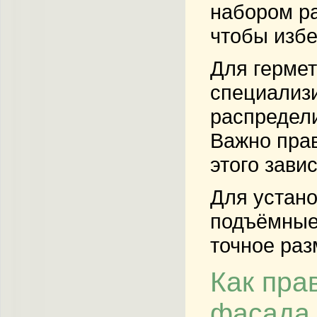
набором ра
чтобы изб
Для герме
специализ
распредели
Важно прав
этого зави
Для устано
подъёмные
точное ра
Как пра
фасада