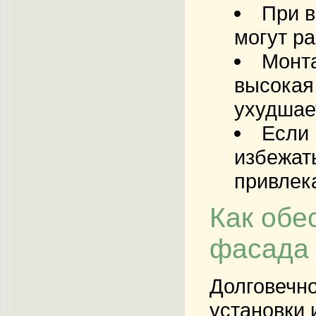
При в
могут ра
Монта
высокая
ухудшает
Если 
избежат
привлек
Как обе
фасада
Долговечно
установки 