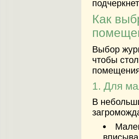
подчеркнет
Как выб
помеще
Выбор журн
чтобы стол
помещения.
1. Для м
В небольши
загроможда
Мален
вписыва