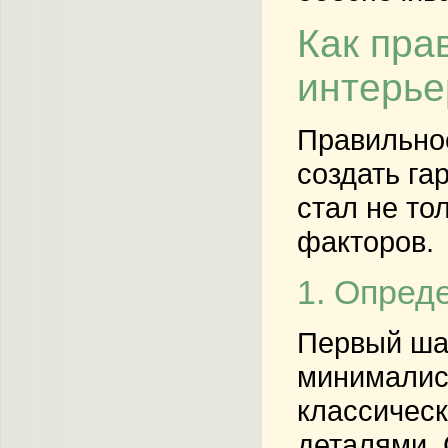
Как пра
интерь
Правильное
создать га
стал не то
факторов.
1. Опред
Первый шаг
минималист
классическ
деталями. 