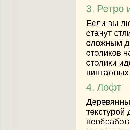
3. Ретро 
Если вы лю
станут отл
сложным ди
столиков ч
столики ид
винтажных 
4. Лофт
Деревянные
текстурой 
необработа