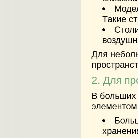
Моде
Такие с
Столи
воздушн
Для неболь
пространст
2. Для п
В больших 
элементом
Больш
хранения