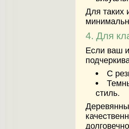
Для таких 
минимальны
4. Для к
Если ваш и
подчеркива
С рез
Темны
стиль.
Деревянные
качественн
долговечно