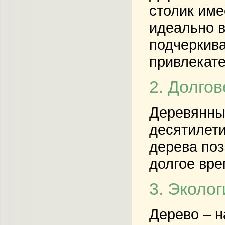
столик им
идеально в
подчеркива
привлекат
2. Долго
Деревянные
десятилети
дерева поз
долгое вре
3. Эколо
Дерево – н