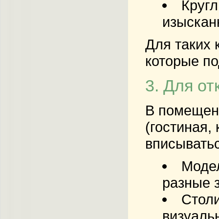
Кругл
изыскан
Для таких 
которые по
3. Для о
В помещени
(гостиная,
вписыватьс
Модел
разные 
Столи
визуаль