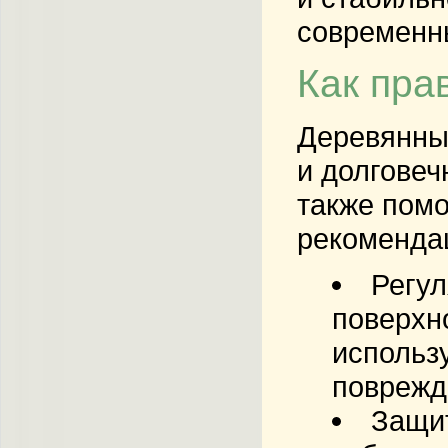
современны
Как пра
Деревянные
и долговеч
также помо
рекомендац
Регул
поверхно
использ
поврежд
Защит