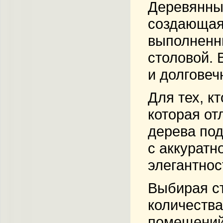
Деревянные
создающая 
выполненны
столовой. 
и долговеч
Для тех, к
которая от
дерева под
с аккурат
элегантнос
Выбирая ст
количества
помещений,