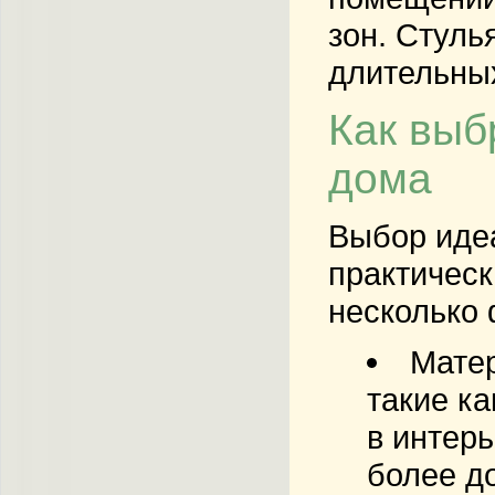
зон. Стуль
длительных
Как выб
дома
Выбор идеа
практическ
несколько 
Мате
такие ка
в интерь
более д