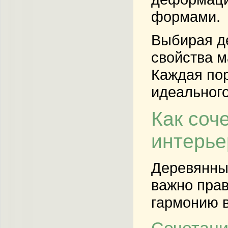
формами.
Выбирая де
свойства м
Каждая пор
идеального
Как соч
интерье
Деревянные
важно прав
гармонию в
Сочетани