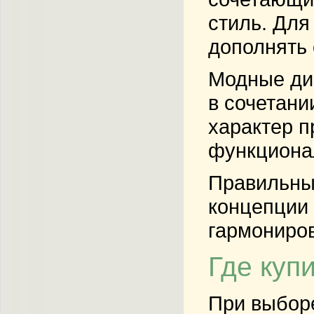
стиль. Для
дополнять
Модные диз
в сочетани
характер п
функционал
Правильный
концепции 
гармониро
Где куп
При выборе