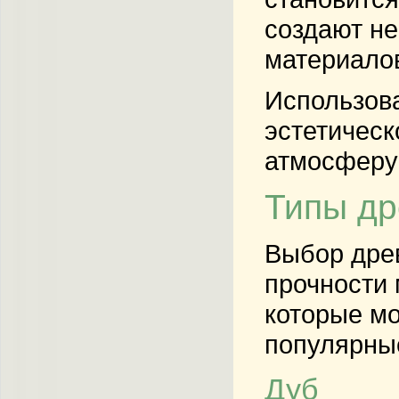
создают не
материало
Использова
эстетическ
атмосферу
Типы др
Выбор древ
прочности 
которые мо
популярны
Дуб