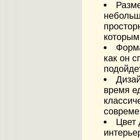
Разме
небольш
простор
которым
Форм
как он 
подойде
Дизай
время ед
классич
совреме
Цвет 
интерьер