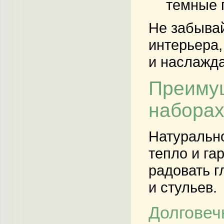
темные п
Не забывай
интерьера,
и наслажда
Преимущ
набора
Натурально
тепло и га
радовать г
и стульев.
Долговеч