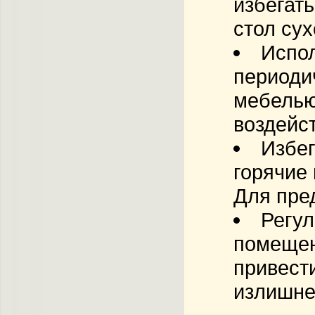
избегать
стол сух
Испо
периоди
мебелью
воздейст
Избег
горячие
Для пре
Регул
помещен
привест
излишне